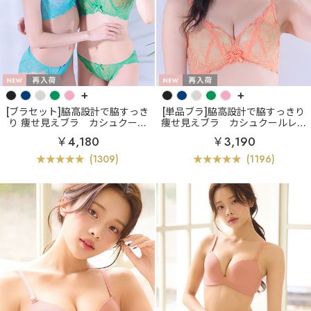
+
+
[ブラセット]脇高設計で脇すっき
[単品ブラ]脇高設計で脇すっきり
り 痩せ見えブラ
カシュクール
痩せ見えブラ
カシュクールレー
レース脇高ブラ(R) ブラジャー&
ス脇高ブラ(R) 単品ブラジャー
￥4,180
￥3,190
ショーツ
(1309)
(1196)