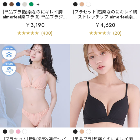
+
[単品ブラ]超楽なのにキレイ胸
[ブラセット]超楽なのにキレイ胸
aimerfeel楽ブラ(R) 単品ブラジャ
ストレッチリブ aimerfeel楽ブ
ー
ラ(R) ブラジャー&ショーツ
￥3,190
￥4,620
(400)
(20)
[ブラセット]接触冷感×通気性バ
[単品ブラ]超楽なのにキレイ胸