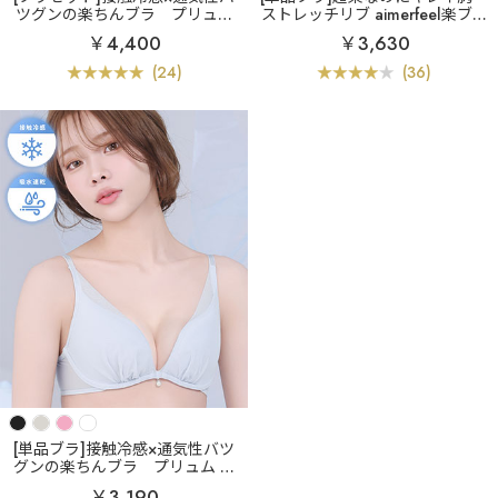
ツグンの楽ちんブラ
プリュム
ストレッチリブ aimerfeel楽ブラ
エアリークール aimerfeel楽ブラ
(R) 単品ブラジャー
￥4,400
￥3,630
(R) ブラジャー&ショーツ
(24)
(36)
[単品ブラ]接触冷感×通気性バツ
グンの楽ちんブラ
プリュム エ
アリークール aimerfeel楽ブラ(R)
￥3,190