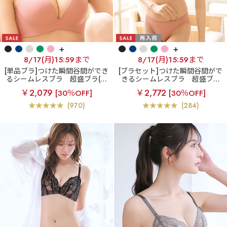
+
+
8/17(月)15:59まで
8/17(月)15:59まで
[単品ブラ]つけた瞬間谷間ができ
[ブラセット]つけた瞬間谷間がで
るシームレスブラ
超盛ブラ(R)
きるシームレスブラ
超盛ブラ
シームレス 単品ブラジャー
(R) シームレス ブラジャー&ショ
￥2,079
￥2,772
[30％OFF]
[30％OFF]
ーツ
(970)
(284)