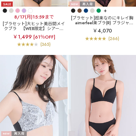
+
8/17(月)15:59まで
[ブラセット]超楽なのにキレイ胸
aimerfeel楽ブラ(R) ブラジャー
[ブラセット]大ヒット美谷間メイ
&ショーツ
クブラ
【WEB限定】シアーリ
￥4,070
ュクス(R) ブラジャー&ショーツ
￥1,499
[61％OFF]
(266)
(365)