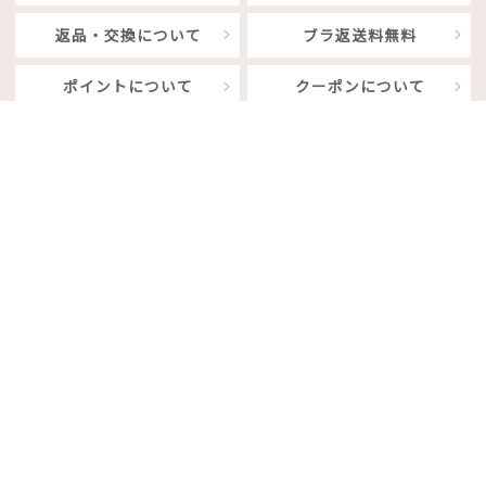
返品・交換について
ブラ返送料無料
ポイントについて
クーポンについて
メルマガ登録について
お役立ち情報
ブラジャーの
ブラジャーの
収納方法
お手入れ方法
下着の寿命と
下着の情報ブログ
買い替え時
エメキュン