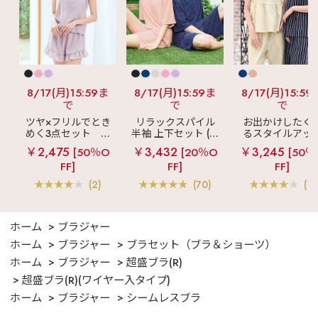
8/17(月)15:59ま
8/17(月)15:59ま
8/17(月)15:59
で
で
で
ツヤ×フリルでとき
リラックスパイル
お出かけしたく
めく3点セット
シ
半袖 上下セット (男
るスタイルアッ
ルキー ショートパ
女兼用サイズ)
見え
ストライ
￥2,475
￥3,432
￥3,245
[50％O
[20％O
[50％
ンツ 3点セット
フリル ロングパ
FF]
FF]
FF]
ツ 綿混 上下セッ
(2)
(70)
(1)
ホーム
ブラジャー
ホーム
ブラジャー
ブラセット（ブラ＆ショーツ）
ホーム
ブラジャー
超盛ブラ(R)
超盛ブラ(R)(ワイヤー入タイプ)
ホーム
ブラジャー
シームレスブラ