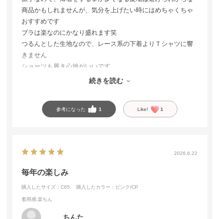
商品かもしれませんが、気分を上げたい時にはめちゃくちゃ
おすすめです
ブラは楽なのにかなり盛れます笑
つるんとした生地なので、レース系の下着よりＴシャツに響
きません
ショーツも履き心地がいいです
同じデザインのハーフバックやＴバックがあってもよかった
続きを読む
かも
参考になった
1
Like!
1
2026.6.22
毎年の楽しみ
購入したサイズ：C65
購入したカラー：ピンク/CP
着用感
:楽ちん
ちんた