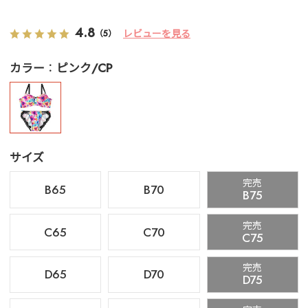
4.8
レビューを見る
（5）
カラー
ピンク/CP
サイズ
完売
B65
B70
B75
完売
C65
C70
C75
完売
D65
D70
D75