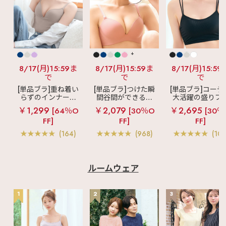
+
8/17(月)15:59ま
8/17(月)15:59ま
8/17(月)15:59
で
で
で
[単品ブラ]重ね着い
[単品ブラ]つけた瞬
[単品ブラ]コーデ
らずのインナーブ
間谷間ができるシ
大活躍の盛りブ
ラ
リッチバスト
ームレスブラ
超
ショートレン
￥1,299
￥2,079
￥2,695
[64％O
[30％O
[30％
ブラトップ (ワイヤ
盛ブラ(R) シームレ
ス ブラトップ 超
FF]
FF]
FF]
ー入り)
ス 単品ブラジャー
ブラ(R) 単品ブラ
ャー
(164)
(968)
(103
ルームウェア
1
2
3