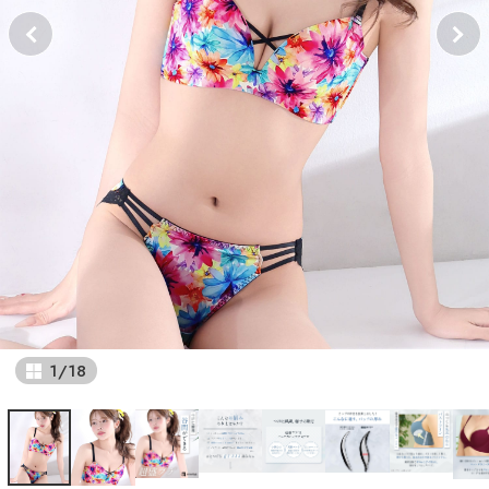
1
/
18