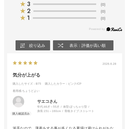
★
3
(0)
★
2
(0)
★
1
(0)
絞り込み
表示：評価が高い順
2026.6.28
気分が上がる
購入したサイズ：B75
購入したカラー：ピンク/CP
着用感
:ちょうどよい
サエコさん
年代:
46才～55才
体型:
ぽっちゃり型
身長:
151～160cm
骨格タイプ:
ストレート
派手なので、薄着をする事が多くなる夏場は避けられがちな