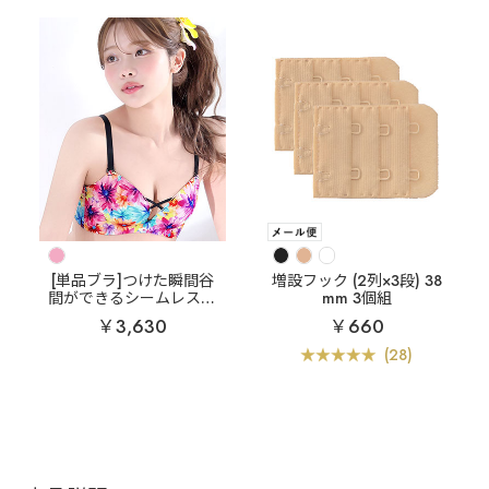
[単品ブラ]つけた瞬間谷
増設フック (2列×3段) 38
間ができるシームレスブ
mm 3個組
ラ
アルディフルール 超
￥3,630
￥660
盛ブラ(R) 単品ブラジャ
ー
(28)