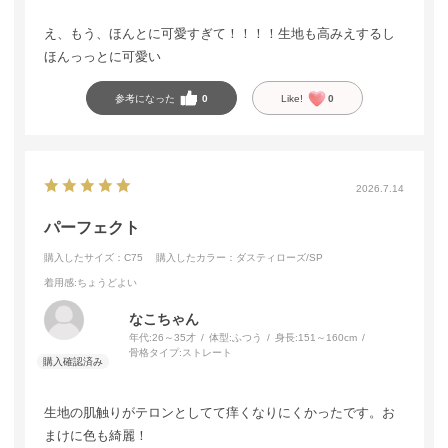
え、もう、ほんとに可愛すぎて！！！！生地も高みえするし
ほんっっとに可愛い
参考になった
0
Like!
0
2026.7.14
パーフェクト
購入したサイズ：C75
購入したカラー：ダスティローズ/SP
着用感
:ちょうどよい
なこちゃん
年代:
26～35才
体型:
ふつう
身長:
151～160cm
骨格タイプ:
ストレート
生地の肌触りがテロンとしてて痒くなりにくかったです。お
まけに色も綺麗！