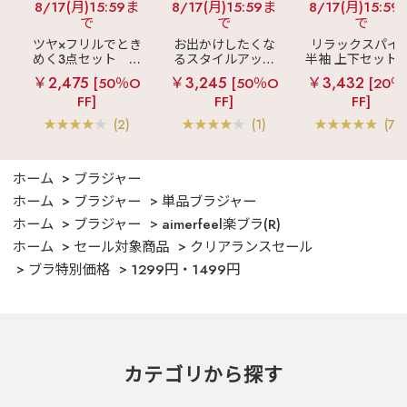
8/17(月)15:59ま
8/17(月)15:59ま
8/17(月)15:59
で
で
で
ツヤ×フリルでとき
お出かけしたくな
リラックスパイ
めく3点セット
シ
るスタイルアップ
半袖 上下セット 
ルキー ショートパ
見え
ストライプ
女兼用サイズ)
￥2,475
￥3,245
￥3,432
[50％O
[50％O
[20％
ンツ 3点セット
フリル ロングパン
FF]
FF]
FF]
ツ 綿混 上下セット
(2)
(1)
(70
ホーム
ブラジャー
ホーム
ブラジャー
単品ブラジャー
ホーム
ブラジャー
aimerfeel楽ブラ(R)
ホーム
セール対象商品
クリアランスセール
ブラ特別価格
1299円・1499円
カテゴリから探す