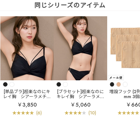
同じシリーズのアイテム
[単品ブラ]超楽なのにキ
[ブラセット]超楽なのに
増設フック (2列×
レイ胸
シアーラメチュ
キレイ胸
シアーラメチ
mm 3
ール aimerfeel楽ブラ(R)
ュール aimerfeel楽ブラ
￥3,850
￥5,060
￥66
単品ブラジャー
(R) ブラジャー&ショーツ
(6)
(10)