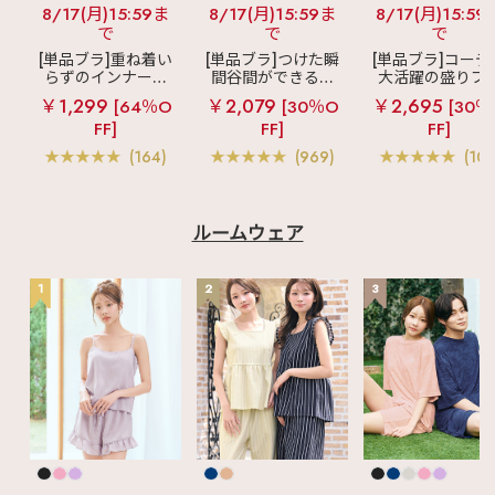
8/17(月)15:59ま
8/17(月)15:59ま
8/17(月)15:59
で
で
で
[単品ブラ]重ね着い
[単品ブラ]つけた瞬
[単品ブラ]コーデ
らずのインナーブ
間谷間ができるシ
大活躍の盛りブ
ラ
リッチバスト
ームレスブラ
超
ショートレン
￥1,299
￥2,079
￥2,695
[64％O
[30％O
[30％
ブラトップ (ワイヤ
盛ブラ(R) シームレ
ス ブラトップ 超
FF]
FF]
FF]
ー入り)
ス 単品ブラジャー
ブラ(R) 単品ブラ
ャー
(164)
(969)
(103
ルームウェア
1
2
3