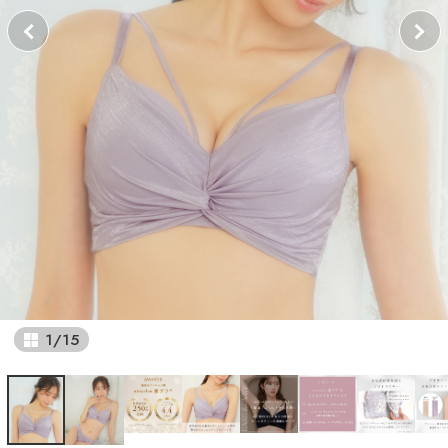
1
/
15