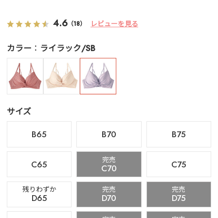
4.6
レビューを見る
（18）
カラー
ライラック/SB
サイズ
B65
B70
B75
完売
C65
C75
C70
残りわずか
完売
完売
D65
D70
D75