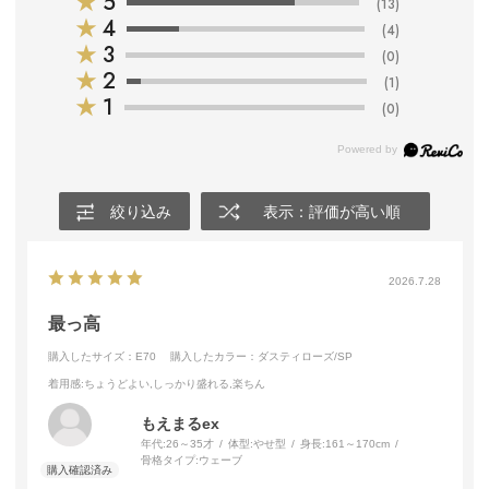
★
5
(13)
★
4
(4)
★
3
(0)
★
2
(1)
★
1
(0)
絞り込み
表示：評価が高い順
2026.7.28
最っ高
購入したサイズ：E70
購入したカラー：ダスティローズ/SP
着用感
:ちょうどよい,しっかり盛れる,楽ちん
もえまるex
年代:
26～35才
体型:
やせ型
身長:
161～170cm
骨格タイプ:
ウェーブ