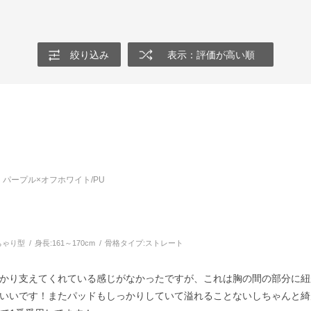
絞り込み
表示：評価が高い順
パープル×オフホワイト/PU
ちゃり型
身長:
161～170cm
骨格タイプ:
ストレート
かり支えてくれている感じがなかったですが、これは胸の間の部分に紐
いいです！またパッドもしっかりしていて溢れることないしちゃんと綺