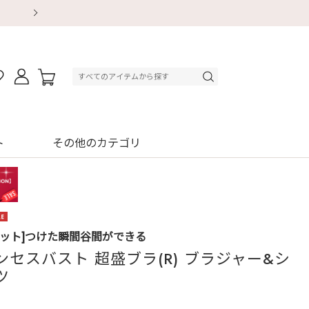
【重要】地震による配送遅延・店舗休業のお知ら
【重要】地震による配送遅延・店舗休業のお知ら
【8/13～8/16】夏季休業のお知らせ
【8/13～8/16】夏季休業のお知らせ
初回購入はブラ返送料無料
初回購入はブラ返送料無料
初回購入はブラ返送料無料
デジタルギフトサービス
ト
その他のカテゴリ
セット]つけた瞬間谷間ができる
ンセスバスト 超盛ブラ(R) ブラジャー&シ
ツ