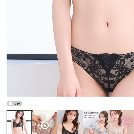
1
/
19