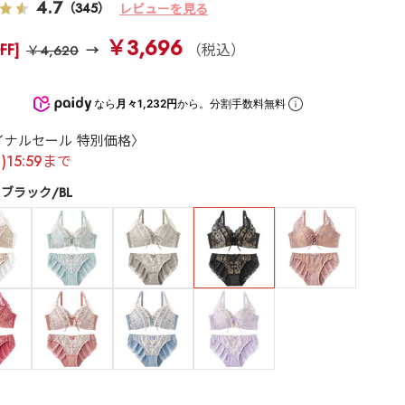
4.7
（345）
レビューを見る
￥3,696
FF]
（税込）
￥4,620
なら
月々1,232円
から。分割手数料無料
イナルセール 特別価格〉
月)15:59まで
ブラック/BL