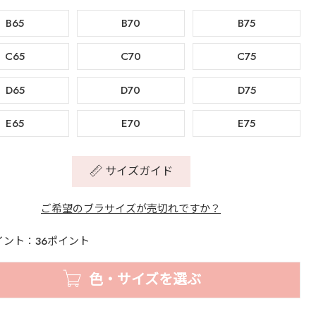
B65
B70
B75
C65
C70
C75
D65
D70
D75
E65
E70
E75
サイズガイド
ご希望のブラサイズが売切れですか？
イント：36ポイント
色・サイズを選ぶ