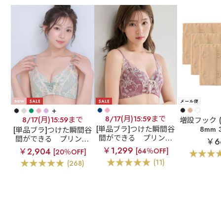
+
8/17(月)15:59まで
8/17(月)15:59まで
増設フック (
[単品ブラ]つけた瞬間谷
8mm
[単品ブラ]つけた瞬間谷
間ができる
プリンセ
間ができる
プリンセ
￥6
スバスト 超盛ブラ(R)
スバスト 超盛ブラ(R)
￥1,299
￥2,904
[64％OFF]
[20％OFF]
単品ブラジャー
単品ブラジャー
(11)
(268)