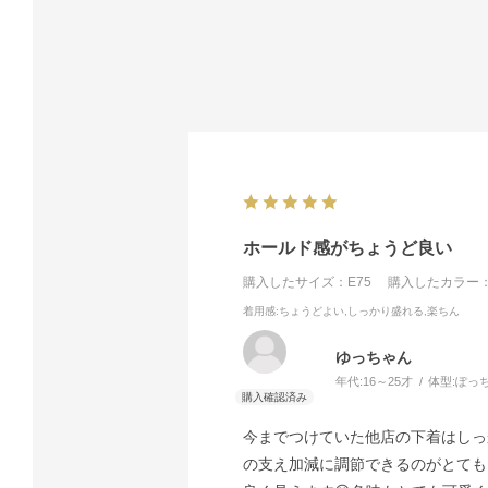
ホールド感がちょうど良い
購入したサイズ：E75
購入したカラー：
着用感
:ちょうどよい,しっかり盛れる,楽ちん
ゆっちゃん
年代:
16～25才
体型:
ぽっ
今までつけていた他店の下着はしっ
の支え加減に調節できるのがとても