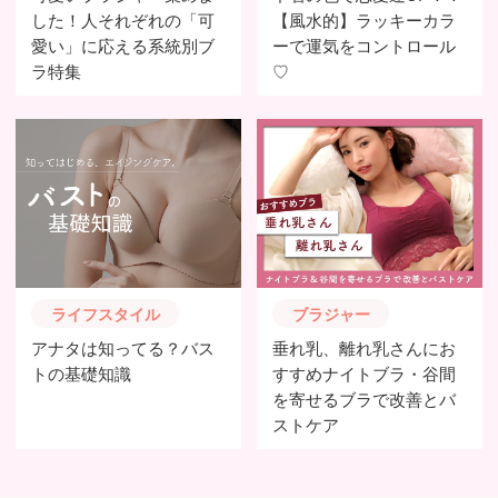
した！人それぞれの「可
【風水的】ラッキーカラ
愛い」に応える系統別ブ
ーで運気をコントロール
ラ特集
♡
ライフスタイル
ブラジャー
アナタは知ってる？バス
垂れ乳、離れ乳さんにお
トの基礎知識
すすめナイトブラ・谷間
を寄せるブラで改善とバ
ストケア