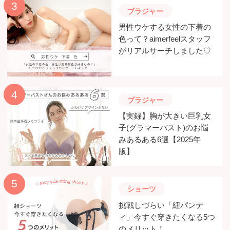
ブラジャー
男性ウケする女性の下着の
色って？aimerfeelスタッフ
がリアルサーチしました♡
ブラジャー
【実録】胸が大きい巨乳女
子(グラマーバスト)のお悩
みあるある6選【2025年
版】
ショーツ
挑戦しづらい「紐パンテ
ィ」今すぐ穿きたくなる5つ
のメリット！