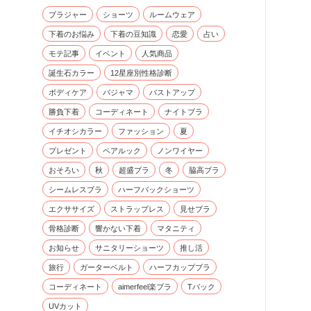
ブラジャー
ショーツ
ルームウェア
下着のお悩み
下着の豆知識
恋愛
占い
モテ記事
イベント
人気商品
誕生石カラー
12星座別性格診断
ボディケア
パジャマ
バストアップ
勝負下着
コーディネート
ナイトブラ
イチオシカラー
ファッション
夏
プレゼント
ペアルック
ノンワイヤー
おそろい
秋
超盛ブラ
冬
脇高ブラ
シームレスブラ
ハーフバックショーツ
エクササイズ
ストラップレス
見せブラ
骨格診断
響かない下着
マタニティ
お知らせ
サニタリーショーツ
推し活
旅行
ガーターベルト
ハーフカップブラ
コーディネート
aimerfeel楽ブラ
Tバック
UVカット