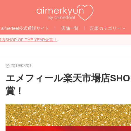
aimerfeel
公式通販サイト
店舗一覧
記事カテゴリー
HOP OF THE YEAR受賞！
2019/03/01
エメフィール楽天市場店SHOP O
賞！