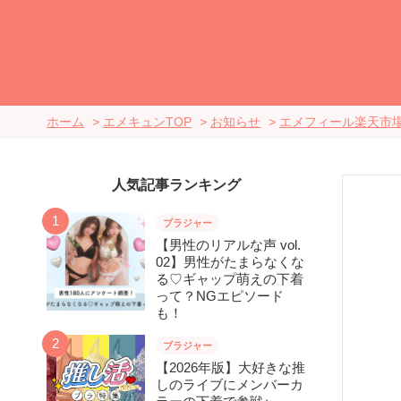
ホーム
>
エメキュンTOP
>
お知らせ
>
エメフィール楽天市場店S
人気記事ランキング
ブラジャー
【男性のリアルな声 vol.
02】男性がたまらなくな
る♡ギャップ萌えの下着
って？NGエピソード
も！
ブラジャー
【2026年版】大好きな推
しのライブにメンバーカ