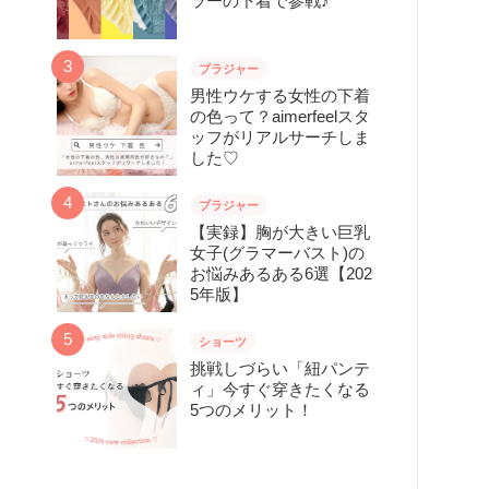
ラーの下着で参戦♪
ブラジャー
男性ウケする女性の下着
の色って？aimerfeelスタ
ッフがリアルサーチしま
した♡
ブラジャー
【実録】胸が大きい巨乳
女子(グラマーバスト)の
お悩みあるある6選【202
5年版】
ショーツ
挑戦しづらい「紐パンテ
ィ」今すぐ穿きたくなる
5つのメリット！