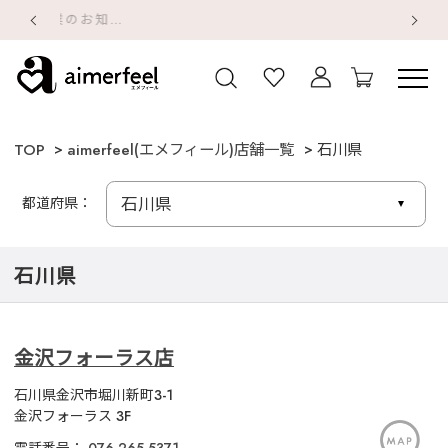
デジタルギフトサー
【重要】地震による配送遅延・店舗休業のお知らせ
【
【
TOP
aimerfeel(エメフィール)店舗一覧
石川県
都道府県：
石川県
金沢フォーラス店
石川県金沢市堀川新町3-1
金沢フォーラス 3F
電話番号：
076-265-5371