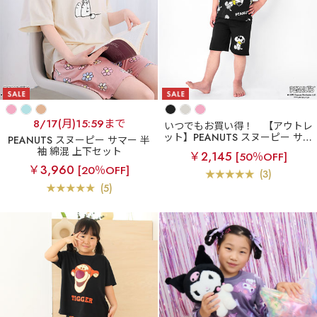
8/17(月)15:59まで
いつでもお買い得！
【アウトレ
ット】PEANUTS スヌーピー サン
PEANUTS スヌーピー サマー 半
グラス 半袖 綿混 キッズ 上下セ
袖 綿混 上下セット
￥2,145
[50％OFF]
ット
￥3,960
[20％OFF]
(3)
(5)