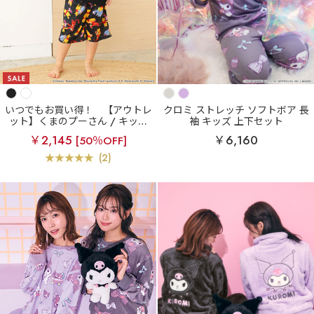
いつでもお買い得！
【アウトレ
クロミ ストレッチ ソフトボア 長
ット】くまのプーさん / キッズ
袖 キッズ 上下セット
半袖 上下セット
￥2,145
￥6,160
[50％OFF]
(2)