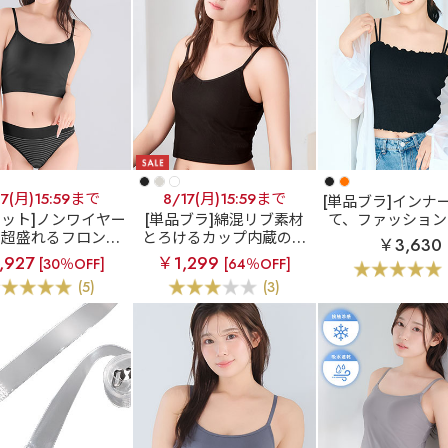
17(月)15:59まで
8/17(月)15:59まで
[単品ブラ]インナ
セット]ノンワイヤー
[単品ブラ]綿混リブ素材
て、ファッション
に超盛れるフロント
とろけるカップ内蔵のブ
ャーリング リッ
￥3,630
クブラ
フロントホ
ラトップ
とろけるノン
ブラトップ (ワ
,927
￥1,299
[30％OFF]
[64％OFF]
ブラトップ ノンワイ
ワイヤー 綿混 ブラトップ
り)
(5)
(3)
超盛ブラ(R) ブラジ
&ハーフバックショ
ーツ