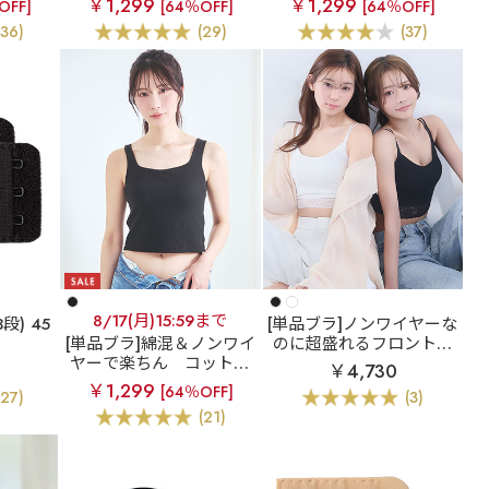
￥1,299
￥1,299
OFF]
[64％OFF]
[64％OFF]
 (ソフ
プ
バスト ブラトップ (ワイ
(36)
(29)
(37)
)
ヤー入り)
8/17(月)15:59まで
段) 45
[単品ブラ]ノンワイヤーな
[単品ブラ]綿混＆ノンワイ
のに超盛れるフロントホ
ヤーで楽ちん
コットン
ックブラ
レース フロン
￥4,730
ワッフル ノンワイヤー ブ
トホック ブラトップ ノン
￥1,299
[64％OFF]
(27)
(3)
ラトップ
ワイヤー 超盛ブラ(R) 単
(21)
品ブラジャー