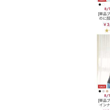
8/
[単品
のに
ック
￥3
ク ブ
ー 超
8/
[単品
イン
ット 