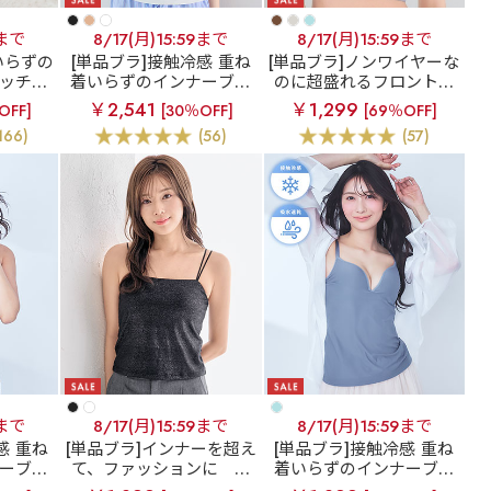
9まで
8/17(月)15:59まで
8/17(月)15:59まで
いらずの
[単品ブラ]接触冷感 重ね
[単品ブラ]ノンワイヤーな
ッチバ
着いらずのインナーブラ
のに超盛れるフロントホ
(ワイヤ
エアリークール リッチ
ックブラ
フロントホッ
￥2,541
￥1,299
OFF]
[30％OFF]
[69％OFF]
バスト ブラトップ (ワイ
ク ブラトップ ノンワイヤ
166)
(56)
(57)
ヤー入り)
ー 超盛ブラ(R) 単品ブラ
ジャー
9まで
8/17(月)15:59まで
8/17(月)15:59まで
感 重ね
[単品ブラ]インナーを超え
[単品ブラ]接触冷感 重ね
ーブラ
て、ファッションに
ラ
着いらずのインナーブラ
 美シル
メ ノンワイヤー ブラトッ
エアリークール リッチ