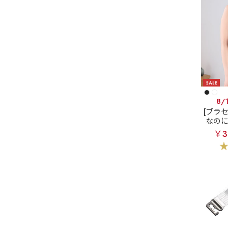
8/
[ブラ
なの
ホッ
￥3
ック 
ヤー 
ャー