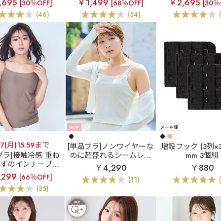
,695
￥1,499
￥2,695
[30％OFF]
[68％OFF]
[30％
ワイヤー)
ー ブラトップ (グラマー
エット ブラトップ
(46)
(54)
サイズ)
トワイヤー
17(月)15:59まで
[単品ブラ]ノンワイヤーな
増設フック (3列×3
ブラ]接触冷感 重ね
のに超盛れるシームレス
mm 3個組
らずのインナーブラ
ブラ
リブ フロントホッ
￥4,290
￥880
リークール 美シル
ク ブラトップ ノンワイヤ
,299
[66％OFF]
(11)
 ブラトップ (ソフ
ー 超盛ブラ(R) 単品ブラ
(35)
トワイヤー)
ジャー