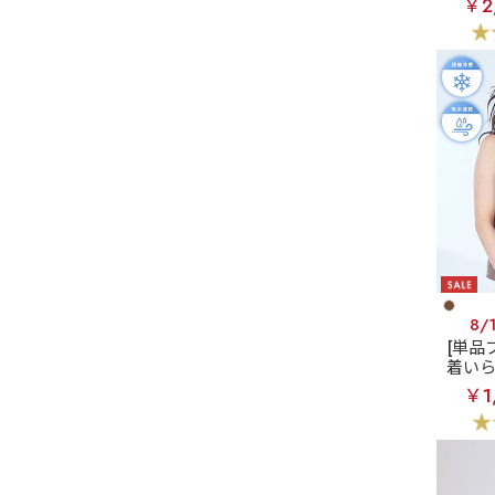
￥2
8/
[単品
着い
エア
￥1
エット