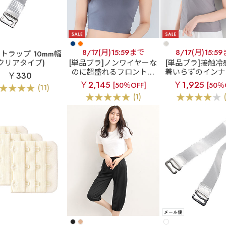
8/17(月)15:59まで
8/17(月)15:5
トラップ 10mm幅
(クリアタイプ)
[単品ブラ]ノンワイヤーな
[単品ブラ]接触冷
のに超盛れるフロントホ
着いらずのインナ
￥330
ックブラ
フロントホッ
エアリークール
￥2,145
￥1,925
[50％OFF]
[50％
(11)
ク ブラトップ ノンワイヤ
エット ブラトップ
(1)
ー 超盛ブラ(R) 単品ブラ
トワイヤー
ジャー