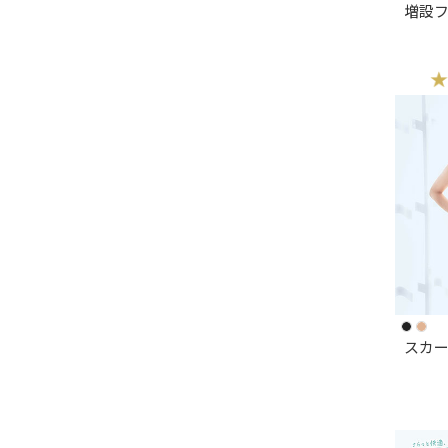
増設フッ
スカ