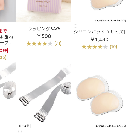
ラッピングBAG
9まで
シリコンパッド [Lサイズ]
￥500
感 重ね
￥1,430
ーブラ
(71)
(10)
 美シル
OFF]
 (ソフ
(36)
)