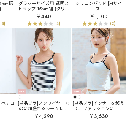
2mm幅
グラマーサイズ用 透明ス
シリコンパッド [Mサイ
)
トラップ 15mm幅 (クリア
ズ]
タイプ)
￥440
￥1,100
(8)
(3)
(2)
 ペチコ
[単品ブラ]ノンワイヤーな
[単品ブラ]インナーを超え
のに超盛れるシームレス
て、ファッションに
バ
ブラ
ボーダー リブ フロ
イカラー リッチバスト ブ
￥4,290
￥3,630
ントホック ブラトップ ノ
ラトップ (ワイヤー入り)
ンワイヤー 超盛ブラ(R)
単品ブラジャー