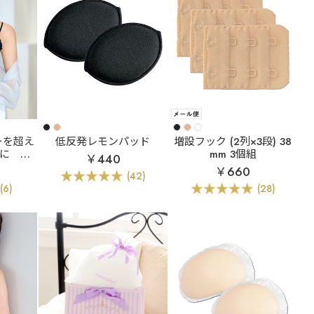
ーを超え
低反発レモンパッド
増設フック (2列×3段) 38
に
シ
mm 3個組
￥440
チバスト
￥660
(42)
イヤー入
(6)
(28)