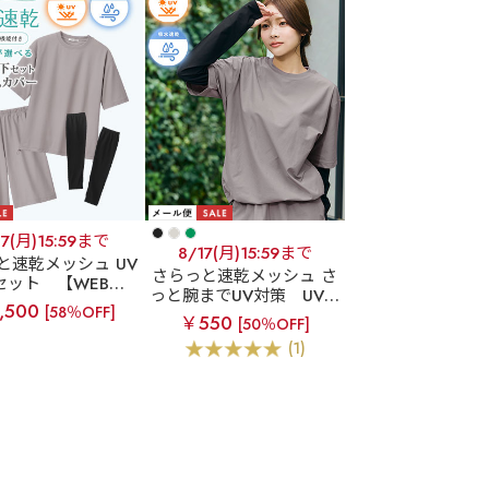
17(月)15:59まで
8/17(月)15:59まで
と速乾メッシュ UV
さらっと速乾メッシュ さ
セット
【WEB限
っと腕までUV対策
UVカ
Vカット×吸水速乾
,500
[58％OFF]
ット×吸水速乾 メッシュ
￥550
上下セット＆アーム
[50％OFF]
アームカバー
カバー
(1)