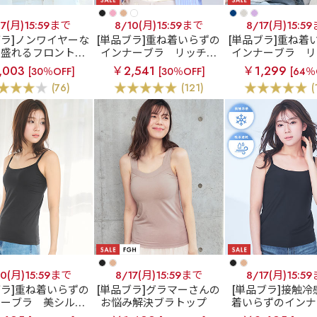
17(月)15:59まで
8/10(月)15:59まで
8/17(月)15:5
ブラ]ノンワイヤーな
[単品ブラ]重ね着いらずの
[単品ブラ]重ね着
超盛れるフロントホ
インナーブラ
リッチバ
インナーブラ
リ
ブラ
フロントホッ
スト ブラトップ (ワイヤ
スト ブラトップ 
,003
￥2,541
￥1,299
[30％OFF]
[30％OFF]
[64％
ラトップ ノンワイヤ
ー入り)
ー入り)
(76)
(121)
(
盛ブラ(R) 単品ブラ
ジャー
10(月)15:59まで
8/17(月)15:59まで
8/17(月)15:5
ブラ]重ね着いらずの
[単品ブラ]グラマーさんの
[単品ブラ]接触冷
ナーブラ
美シルエ
お悩み解決ブラトップ
着いらずのインナ
ブラトップ (ソフト
すっぽり包む ノンワイヤ
エアリークール