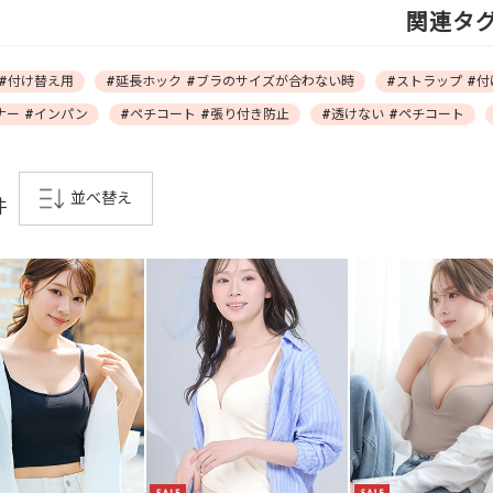
関連タ
 #付け替え用
#延長ホック #ブラのサイズが合わない時
#ストラップ #
ナー #インパン
#ペチコート #張り付き防止
#透けない #ペチコート
並べ替え
件