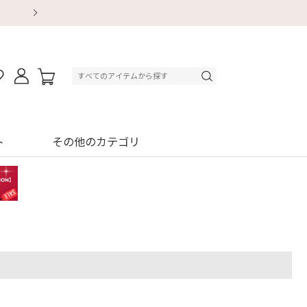
【重要】地震による配送遅延・店舗休業のお知ら
【8/13～8/16】夏季休業のお知らせ
【8/13～8/16】夏季休業のお知らせ
初回購入はブラ返送料無料
初回購入はブラ返送料無料
初回購入はブラ返送料無料
デジタルギフトサービス
デジタルギフトサービス
ト
その他のカテゴリ