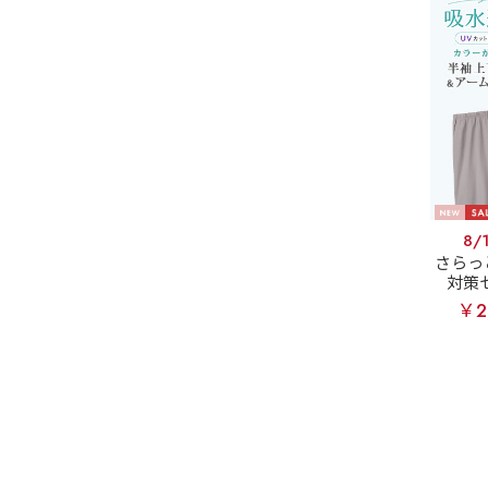
8/
さらっ
対策
定】U
￥2
半袖 