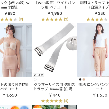
ク (3列×3段) 57
【WEB限定】ワイドパン
透明ストラップ 1
mm 3個組
ツ用 ペチコート
(白濁タイプ
￥880
￥1,980
￥330
(9)
(2)
ートの張り付き防止
グラマーサイズ用 透明ス
無地 ロングパンツ
ペチコート
トラップ 16mm幅 (白濁タ
ート
イプ)
￥1,650
￥440
￥1,650
(4)