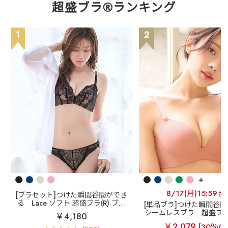
超盛ブラ®ランキング
1
2
+
8/17(月)15:59ま
[ブラセット]つけた瞬間谷間ができ
る
Lace ソフト 超盛ブラ(R) ブラ
[単品ブラ]つけた瞬間谷
ジャー&ショーツ
シームレスブラ
超盛ブラ(
￥4,180
ムレス 単品ブラジ
￥2,079
[30％OF