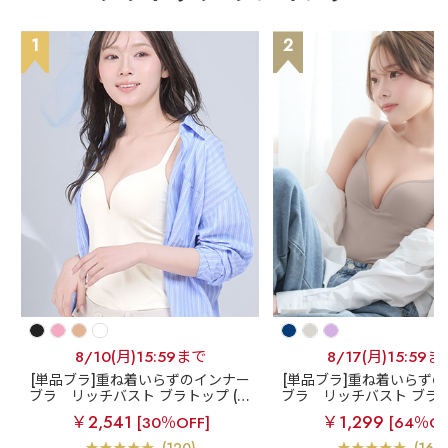
1
2
8/10(月)15:59まで
8/17(月)15:59ま
[単品ブラ]重ね着いらずのインナー
[単品ブラ]重ね着いらず
ブラ
リッチバスト ブラトップ (ワ
ブラ
リッチバスト ブラト
イヤー入り)
イヤー入り)
￥2,541
￥1,299
[30％OFF]
[64％OF
(120)
(164)