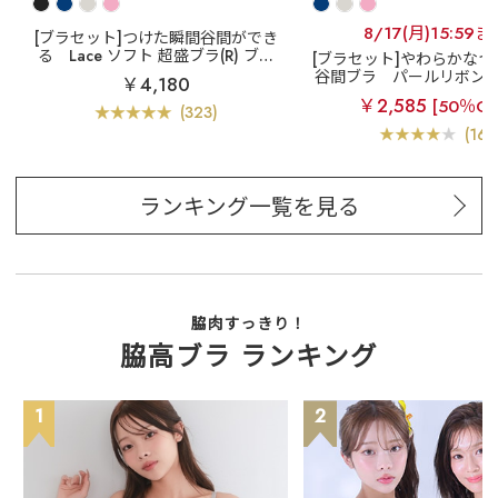
8/17(月)15:59ま
[ブラセット]つけた瞬間谷間ができ
る
Lace ソフト 超盛ブラ(R) ブラ
[ブラセット]やわらかなつ
ジャー&ショーツ
谷間ブラ
パールリボン 
￥4,180
ー
高 ブラジャー&ショ
￥2,585
[50％OF
(323)
(16)
ランキング一覧を見る
脇肉すっきり！
脇高ブラ ランキング
1
2