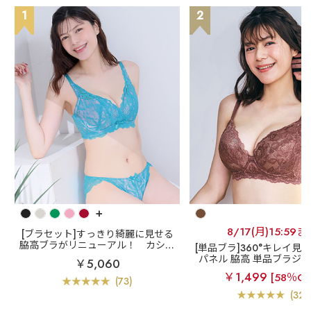
1
2
+
8/17(月)15:59ま
[ブラセット]すっきり綺麗に見せる
脇高ブラがリニューアル！
カシュ
[単品ブラ]360°キレイ見え
クールレース脇高ブラ(R) ブラジャ
パネル 脇高 単品ブラジャー
￥5,060
ー&ショーツ (FGHカップ)
カップ)
￥1,499
[58％OF
(73)
(32)