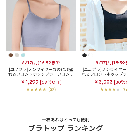
8/17(月)15:59まで
8/17(月)15:59ま
[単品ブラ]ノンワイヤーなのに超盛
[単品ブラ]ノンワイヤー
れるフロントホックブラ
フロント
れるフロントホックブラ
ホック ブラトップ ノンワイヤー 超
ホック ブラトップ ノンワ
￥1,299
￥3,003
[69％OFF]
[30％OF
盛ブラ(R) 単品ブラジャー
盛ブラ(R) 単品ブラ
(57)
(76)
一枚あればとっても便利
ブラトップ ランキング