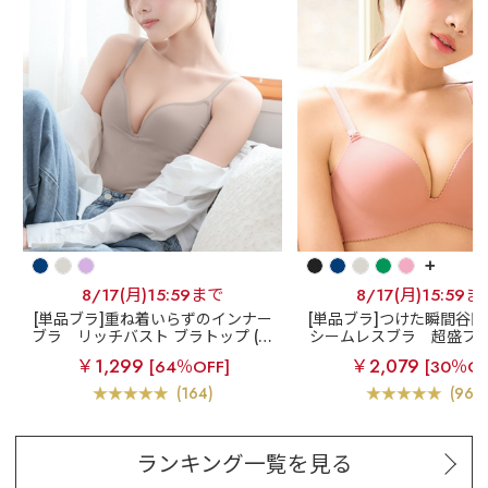
+
8/17(月)15:59まで
8/17(月)15:59ま
[単品ブラ]重ね着いらずのインナー
[単品ブラ]つけた瞬間谷
品
ブラ
リッチバスト ブラトップ (ワ
シームレスブラ
超盛ブラ(
イヤー入り)
ムレス 単品ブラジ
￥1,299
￥2,079
[64％OFF]
[30％OF
(164)
(969
ランキング一覧を見る