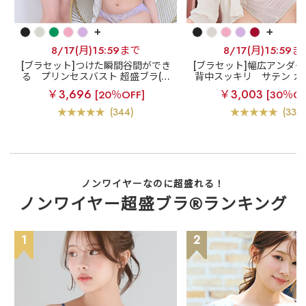
+
+
8/17(月)15:59まで
8/17(月)15:59ま
[ブラセット]つけた瞬間谷間ができ
[ブラセット]幅広アンダ
る
プリンセスバスト 超盛ブラ(R)
背中スッキリ
サテン カ
ブラジャー&ショーツ
ルレース脇高ブラ(R) ブ
￥3,696
￥3,003
[20％OFF]
[30％OF
ショーツ
(344)
(334)
ノンワイヤーなのに超盛れる！
ノンワイヤー超盛ブラ®ランキング
1
2