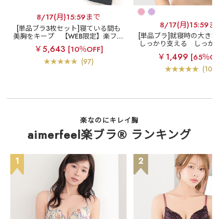
8/17(月)15:59まで
8/17(月)15:59ま
[単品ブラ3枚セット]寝ている間も
[単品ブラ]就寝時の大き
美胸をキープ
【WEB限定】楽フィ
しっかり支える
しっかり
ット 夢ごこち ナイトブラ 3枚セッ
￥5,643
[10％OFF]
ごこち 綿混 ナイトブラ 
ト
￥1,499
[65％OF
ャー (グラマーサイ
(97)
(103)
楽なのにキレイ胸
aimerfeel楽ブラ® ランキング
1
2