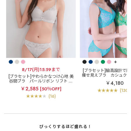
+
8/17(月)15:59まで
[ブラセット]脇高設計で
痩せ見えブラ
カシュクー
[ブラセット]やわらかなつけ心地 美
脇高ブラ(R) ブラジャー
谷間ブラ
パールリボン リフト 脇
￥4,180
高 ブラジャー&ショーツ
￥2,585
[50％OFF]
(1304
(16)
びっくりするほど盛れる！