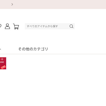
【重要】地震による配送遅延・店舗休業のお知ら
【8/13～8/16】夏季休業のお知らせ
【8/13～8/16】夏季休業のお知らせ
初回購入はブラ返送料無料
初回購入はブラ返送料無料
初回購入はブラ返送料無料
デジタルギフトサービス
デジタルギフトサービス
ト
その他のカテゴリ