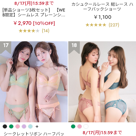
8/17(月)15:59まで
カシュクールレース 総レース ハ
ーフバックショーツ
[単品ショーツ3枚セット]
【WE
B限定】シームレス プレーンショ
￥1,100
ーツ 3枚セット
￥2,970
[10％OFF]
(227)
(14)
17
18
+
8/17(月)15:59まで
シークレットリボン ハーフバッ