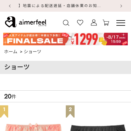
デジタルギフトサービス
【
【
ホーム
ショーツ
ショーツ
20
件
1
2