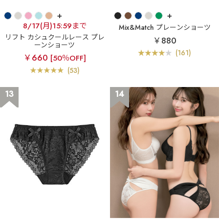
+
+
8/17(月)15:59まで
Mix&Match プレーンショーツ
リフト カシュクールレース プレ
￥880
ーンショーツ
(161)
￥660
[50％OFF]
(53)
13
14