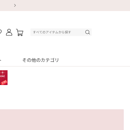
【重要】地震による配送遅延・店舗休業のお知ら
【8/13～8/16】夏季休業のお知らせ
【8/13～8/16】夏季休業のお知らせ
初回購入はブラ返送料無料
初回購入はブラ返送料無料
初回購入はブラ返送料無料
デジタルギフトサービス
デジタルギフトサービス
ト
その他のカテゴリ