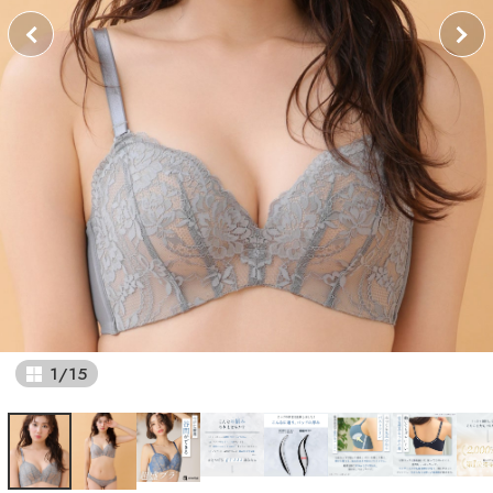
1
/
15