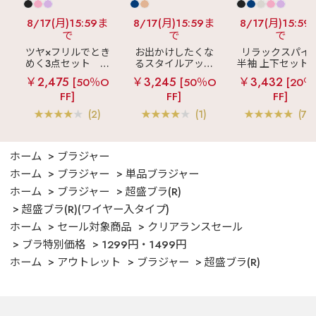
8/17(月)15:59ま
8/17(月)15:59ま
8/17(月)15:59
で
で
で
ツヤ×フリルでとき
お出かけしたくな
リラックスパイ
めく3点セット
シ
るスタイルアップ
半袖 上下セット 
ルキー ショートパ
見え
ストライプ
女兼用サイズ)
￥2,475
￥3,245
￥3,432
[50％O
[50％O
[20％
ンツ 3点セット
フリル ロングパン
FF]
FF]
FF]
ツ 綿混 上下セット
(2)
(1)
(70
ホーム
ブラジャー
ホーム
ブラジャー
単品ブラジャー
ホーム
ブラジャー
超盛ブラ(R)
超盛ブラ(R)(ワイヤー入タイプ)
ホーム
セール対象商品
クリアランスセール
ブラ特別価格
1299円・1499円
ホーム
アウトレット
ブラジャー
超盛ブラ(R)