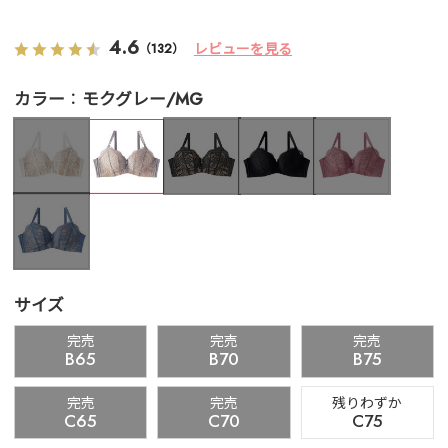
4.6
レビューを見る
（132）
カラー
モクグレー/MG
サイズ
完売
完売
完売
B65
B70
B75
完売
完売
残りわずか
C65
C70
C75