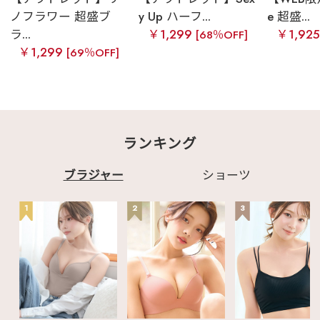
ノフラワー 超盛ブ
y Up ハーフ...
e 超盛...
ラ...
￥1,299
￥1,92
[68％OFF]
￥1,299
[69％OFF]
ランキング
ブラジャー
ショーツ
1
2
3