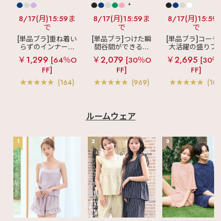
+
8/17(月)15:59ま
8/17(月)15:59ま
8/17(月)15:59
で
で
で
[単品ブラ]重ね着い
[単品ブラ]つけた瞬
[単品ブラ]コーデ
らずのインナーブ
間谷間ができるシ
大活躍の盛りブ
ラ
リッチバスト
ームレスブラ
超
ショートレン
￥1,299
￥2,079
￥2,695
[64％O
[30％O
[30％
ブラトップ (ワイヤ
盛ブラ(R) シームレ
ス ブラトップ 超
FF]
FF]
FF]
ー入り)
ス 単品ブラジャー
ブラ(R) 単品ブラ
ャー
(164)
(969)
(103
ルームウェア
1
2
3