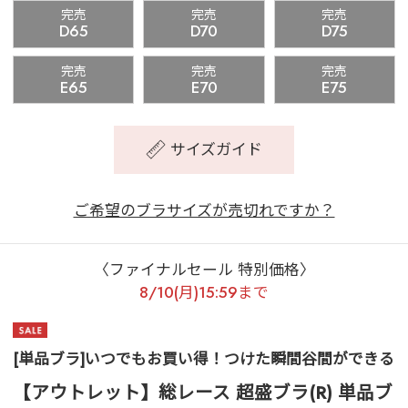
完売
完売
完売
D65
D70
D75
完売
完売
完売
E65
E70
E75
サイズガイド
ご希望のブラサイズが売切れですか？
〈ファイナルセール 特別価格〉
8/10(月)15:59まで
[単品ブラ]いつでもお買い得！つけた瞬間谷間ができる
【アウトレット】総レース 超盛ブラ(R) 単品ブ