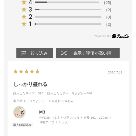
★
4
(25)
★
3
(9)
★
2
(0)
★
1
(2)
絞り込み
表示：評価が高い順
2026.7.18
しっかり盛れる
購入したサイズ：D70
購入したカラー：モクグレー/MG
着用感
:ちょうどよい,しっかり盛れる,楽ちん
M3
年代:
36～45才
体型:
ふつう
身長:
161～170cm
骨格タイプ:
ナチュラル