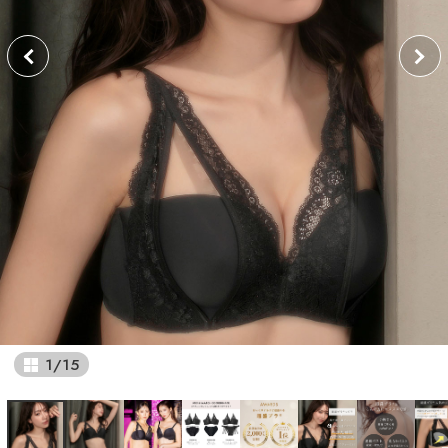
1
/
15