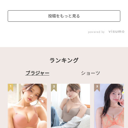
レースが可愛いハーフ
カップブラ🎀脇高設計
でお胸をしっかり集
投稿をもっと見る
め、谷間をメイク💗
▷Right パール×ゴー
ルドのチャームがポイ
ント✨ 脇から中央へレ
powered by
ースを施し、ノンワイ
ヤーでも広がらず、ス
リムな見た目と谷間を
キープします🗝 他に
もインポートランジェ
リーのような クールで
ランキング
セクシーなアイテムが
発売中🐈‍⬛(2枚目参照)
--------------------------
--------------- ◁Left
ブラジャー
ショーツ
Sexy Up ハーフカップ
超盛ブラ(R) 商品番
号:1101513 ▷Right
1
2
3
クラシックパール ノン
ワイヤー 超盛ブラ(R)
商品番号:1101613 ----
--------------------------
----------- #エメフィー
ル #aimerfeel #ラン
ジェリーブランド #ラ
ンジェリーショップ #
大人かわいい #かわい