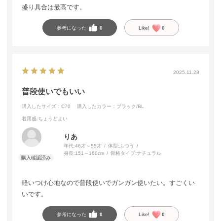
盛り具合は最高です。
参考になった
0
Like!
0
2025.11.28
普段使いでもいい
購入したサイズ：C70
購入したカラー：ブラック/BL
着用感
:ちょうどよい
りあ
年代:
46才～55才
体型:
ふつう
身長:
151～160cm
骨格タイプ:
ナチュラル
軽いつけ心地なので普段使いでガンガン使いたい。すごくい
いです。
参考になった
0
Like!
0