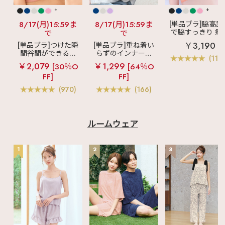
い下着 #おしゃれな下
着 #大人可愛い #大人
+
+
キレイ #ランジェリー
から始めるおしゃれ #
8/17(月)15:59ま
8/17(月)15:59ま
[単品ブラ]脇高設
デートコーデ #お泊ま
で脇すっきり 痩
で
で
りコーデ #かわいいブ
見えブラ
カシ
￥3,190
[単品ブラ]つけた瞬
[単品ブラ]重ね着い
ラ #フレンチガーリー
クールレース脇
間谷間ができるシ
らずのインナーブ
#大人ガーリー #透明
ブラ(R) 単品ブラ
(119
感 #垢抜け #プチプラ
ームレスブラ
超
ラ
リッチバスト
ャー
￥2,079
￥1,299
[30％O
[64％O
#下着通販 #ソフトエ
盛ブラ(R) シームレ
ブラトップ (ワイヤ
レガント #上品コーデ
FF]
FF]
ス 単品ブラジャー
ー入り)
#フェミニンコーデ #
(970)
(166)
大人女子コーデ #モテ
コーデ #色っぽ #高見
えコーデ #ブラジャー
#ブラックランジェリ
ー #ブラックコーデ
ルームウェア
1
2
3