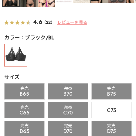
4.6
レビューを見る
（22）
カラー
ブラック/BL
サイズ
完売
完売
完売
B65
B70
B75
完売
完売
C75
C65
C70
完売
完売
完売
D65
D70
D75