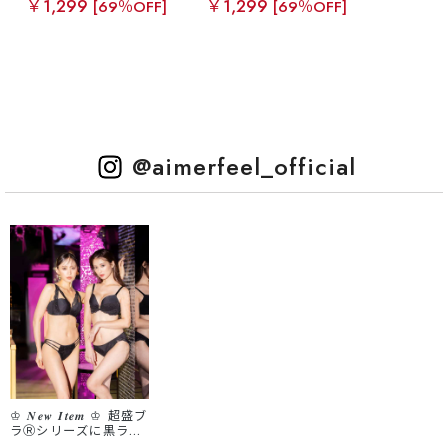
￥1,299
￥1,299
[69％OFF]
[69％OFF]
@aimerfeel_official
♔ 𝑵𝒆𝒘 𝑰𝒕𝒆𝒎 ♔ 超盛ブ
ラⓇシリーズに黒ラン
ジェが新登場✨ ◁Left