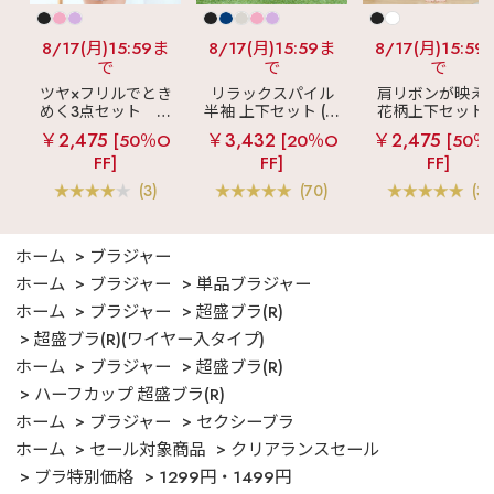
8/17(月)15:59ま
8/17(月)15:59ま
8/17(月)15:59
で
で
で
ツヤ×フリルでとき
リラックスパイル
肩リボンが映え
めく3点セット
シ
半袖 上下セット (男
花柄上下セット
ルキー ショートパ
女兼用サイズ)
メニーフラワー 
￥2,475
￥3,432
￥2,475
[50％O
[20％O
[50％
ンツ 3点セット
ングパンツ 上下
FF]
FF]
FF]
ット
(3)
(70)
(3)
ホーム
ブラジャー
ホーム
ブラジャー
単品ブラジャー
ホーム
ブラジャー
超盛ブラ(R)
超盛ブラ(R)(ワイヤー入タイプ)
ホーム
ブラジャー
超盛ブラ(R)
ハーフカップ 超盛ブラ(R)
ホーム
ブラジャー
セクシーブラ
ホーム
セール対象商品
クリアランスセール
ブラ特別価格
1299円・1499円