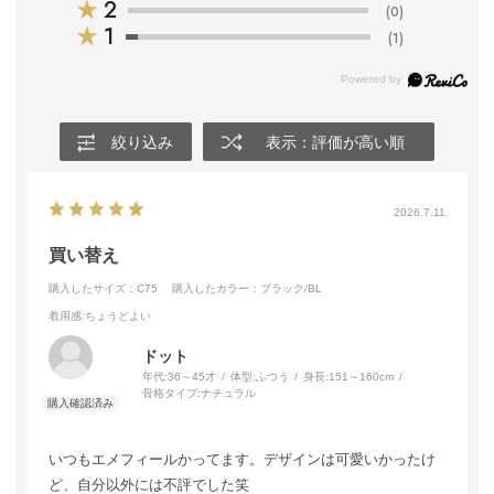
★
2
(0)
★
1
(1)
絞り込み
表示：評価が高い順
2026.7.11
買い替え
購入したサイズ：C75
購入したカラー：ブラック/BL
着用感
:ちょうどよい
ドット
年代:
36～45才
体型:
ふつう
身長:
151～160cm
骨格タイプ:
ナチュラル
いつもエメフィールかってます。デザインは可愛いかったけ
ど、自分以外には不評でした笑