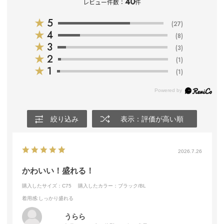
40
レビュー件数：
件
★
5
(27)
★
4
(8)
★
3
(3)
★
2
(1)
★
1
(1)
絞り込み
表示：評価が高い順
2026.7.26
かわいい！盛れる！
購入したサイズ：C75
購入したカラー：ブラック/BL
着用感
:しっかり盛れる
うらら