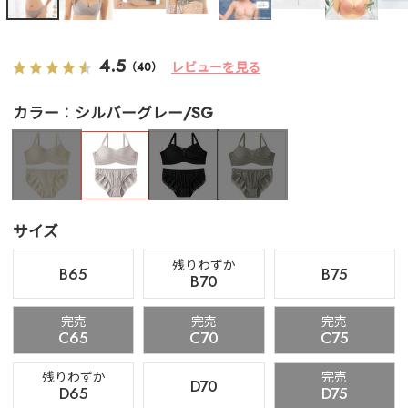
4.5
レビューを見る
（40）
カラー
シルバーグレー/SG
サイズ
残りわずか
B65
B75
B70
完売
完売
完売
C65
C70
C75
残りわずか
完売
D70
D65
D75