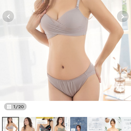
1
/
20