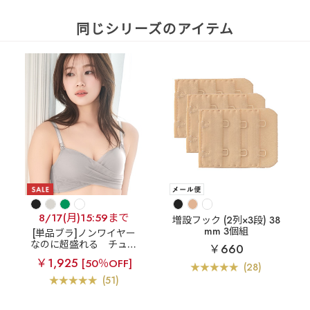
同じシリーズのアイテム
8/17(月)15:59まで
増設フック (2列×3段) 38
mm 3個組
[単品ブラ]ノンワイヤー
なのに超盛れる
チュー
￥660
ルオーバーラップ ノンワ
￥1,925
[50％OFF]
イヤー 超盛ブラ(R) 単品
(28)
ブラジャー
(51)