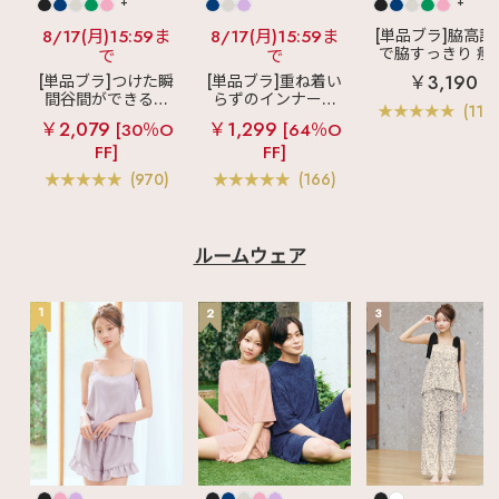
+
+
8/17(月)15:59ま
8/17(月)15:59ま
[単品ブラ]脇高設
で脇すっきり 痩
で
で
見えブラ
カシ
￥3,190
[単品ブラ]つけた瞬
[単品ブラ]重ね着い
クールレース脇
間谷間ができるシ
らずのインナーブ
ブラ(R) 単品ブラ
(119
ームレスブラ
超
ラ
リッチバスト
ャー
￥2,079
￥1,299
[30％O
[64％O
盛ブラ(R) シームレ
ブラトップ (ワイヤ
FF]
FF]
ス 単品ブラジャー
ー入り)
(970)
(166)
ルームウェア
1
2
3