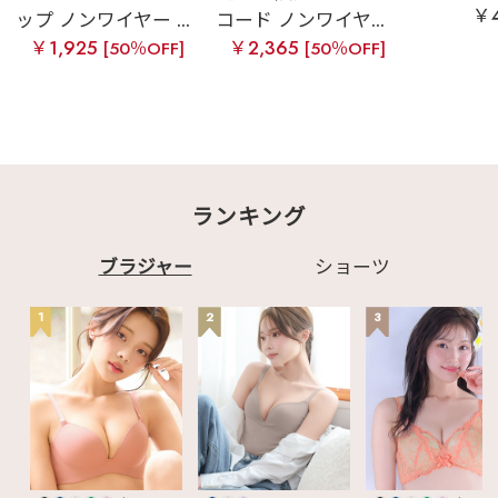
￥4
ップ ノンワイヤー ...
コード ノンワイヤ...
￥1,925
￥2,365
[50％OFF]
[50％OFF]
ランキング
ブラジャー
ショーツ
1
2
3