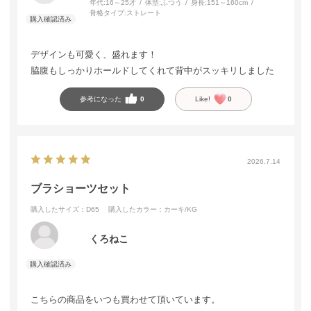
年代:
16～25才
体型:
ふつう
身長:
151～160cm
骨格タイプ:
ストレート
デザインも可愛く、盛れます！
脇腹もしっかりホールドしてくれて背中がスッキリしました
参考になった
0
Like!
0
2026.7.14
ブラショーツセット
購入したサイズ：D65
購入したカラー：カーキ/KG
くろねこ
こちらの商品をいつも買わせて頂いています。