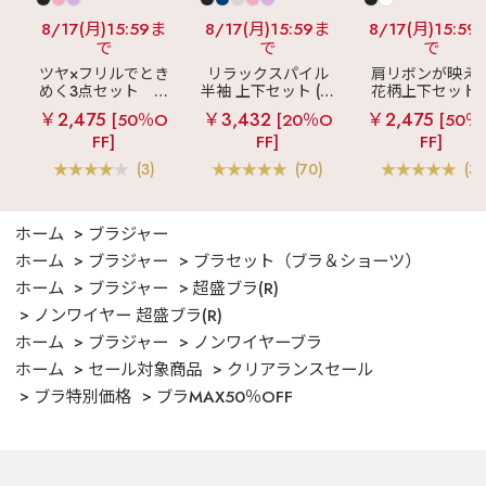
8/17(月)15:59ま
8/17(月)15:59ま
8/17(月)15:59
で
で
で
ツヤ×フリルでとき
リラックスパイル
肩リボンが映え
めく3点セット
シ
半袖 上下セット (男
花柄上下セット
ルキー ショートパ
女兼用サイズ)
メニーフラワー 
￥2,475
￥3,432
￥2,475
[50％O
[20％O
[50％
ンツ 3点セット
ングパンツ 上下
FF]
FF]
FF]
ット
(3)
(70)
(3)
ホーム
ブラジャー
ホーム
ブラジャー
ブラセット（ブラ＆ショーツ）
ホーム
ブラジャー
超盛ブラ(R)
ノンワイヤー 超盛ブラ(R)
ホーム
ブラジャー
ノンワイヤーブラ
ホーム
セール対象商品
クリアランスセール
ブラ特別価格
ブラMAX50％OFF