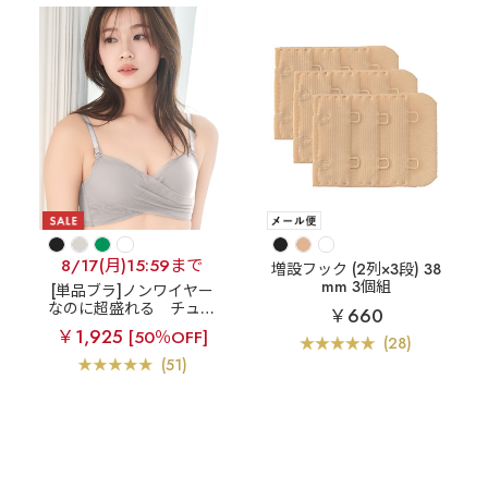
8/17(月)15:59まで
増設フック (2列×3段) 38
mm 3個組
[単品ブラ]ノンワイヤー
なのに超盛れる
チュー
￥660
ルオーバーラップ ノンワ
￥1,925
[50％OFF]
イヤー 超盛ブラ(R) 単品
(28)
ブラジャー
(51)