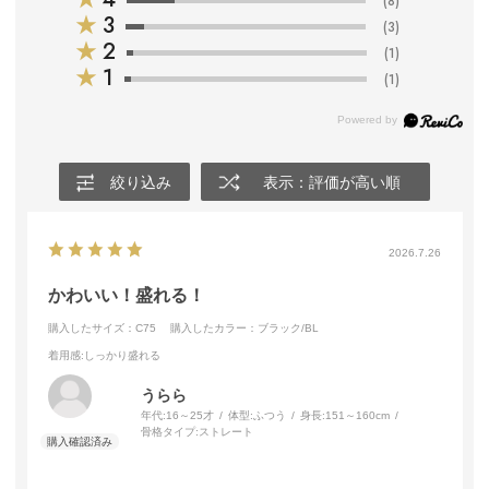
(8)
★
3
(3)
★
2
(1)
★
1
(1)
絞り込み
表示：評価が高い順
2026.7.26
かわいい！盛れる！
購入したサイズ：C75
購入したカラー：ブラック/BL
着用感
:しっかり盛れる
うらら
年代:
16～25才
体型:
ふつう
身長:
151～160cm
骨格タイプ:
ストレート