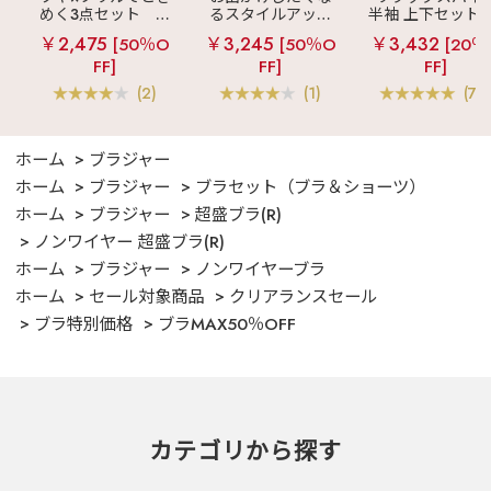
めく3点セット
シ
るスタイルアップ
半袖 上下セット 
ルキー ショートパ
見え
ストライプ
女兼用サイズ)
￥2,475
￥3,245
￥3,432
[50％O
[50％O
[20％
ンツ 3点セット
フリル ロングパン
FF]
FF]
FF]
ツ 綿混 上下セット
(2)
(1)
(70
ホーム
ブラジャー
ホーム
ブラジャー
ブラセット（ブラ＆ショーツ）
ホーム
ブラジャー
超盛ブラ(R)
ノンワイヤー 超盛ブラ(R)
ホーム
ブラジャー
ノンワイヤーブラ
ホーム
セール対象商品
クリアランスセール
ブラ特別価格
ブラMAX50％OFF
カテゴリから探す