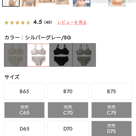
4.5
レビューを見る
（40）
カラー
シルバーグレー/SG
サイズ
B65
B70
B75
完売
完売
完売
C65
C70
C75
完売
D65
D70
D75