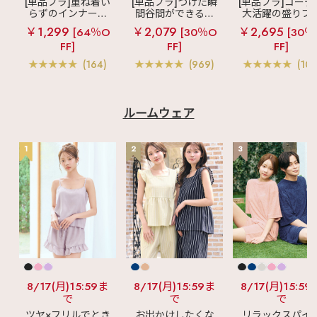
[単品ブラ]重ね着い
[単品ブラ]つけた瞬
[単品ブラ]コーデ
らずのインナーブ
間谷間ができるシ
大活躍の盛りブ
ラ
リッチバスト
ームレスブラ
超
ショートレン
￥1,299
￥2,079
￥2,695
[64％O
[30％O
[30％
ブラトップ (ワイヤ
盛ブラ(R) シームレ
ス ブラトップ 超
FF]
FF]
FF]
ー入り)
ス 単品ブラジャー
ブラ(R) 単品ブラ
ャー
(164)
(969)
(103
ルームウェア
1
2
3
8/17(月)15:59ま
8/17(月)15:59ま
8/17(月)15:59
で
で
で
ツヤ×フリルでとき
お出かけしたくな
リラックスパイ