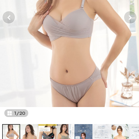
1
/
20