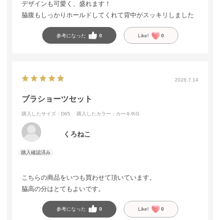
デザインも可愛く、盛れます！
脇腹もしっかりホールドしてくれて背中がスッキリしました
参考になった
0
Like!
0
2026.7.14
ブラショーツセット
購入したサイズ：D65
購入したカラー：カーキ/KG
くろねこ
こちらの商品をいつも買わせて頂いています。
脇高の分はとてもよいです。
参考になった
0
Like!
0