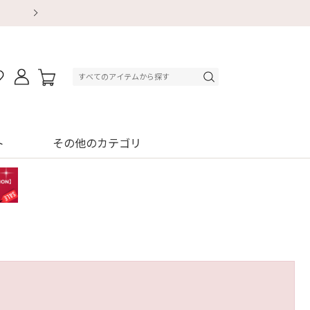
【重要】地震による配送遅延・店舗休業のお知ら
【8/13～8/16】夏季休業のお知らせ
【8/13～8/16】夏季休業のお知らせ
初回購入はブラ返送料無料
初回購入はブラ返送料無料
初回購入はブラ返送料無料
デジタルギフトサービス
デジタルギフトサービス
ト
その他のカテゴリ