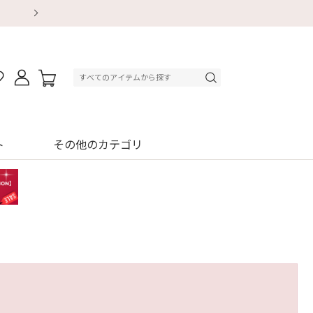
【重要】地震による配送遅延・店舗休業のお知ら
【8/13～8/16】夏季休業のお知らせ
【8/13～8/16】夏季休業のお知らせ
初回購入はブラ返送料無料
初回購入はブラ返送料無料
初回購入はブラ返送料無料
デジタルギフトサービス
デジタルギフトサービス
ト
その他のカテゴリ