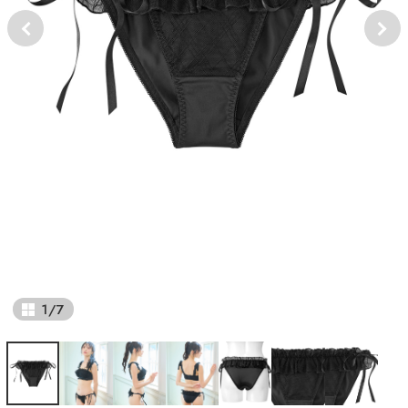
1
/
7