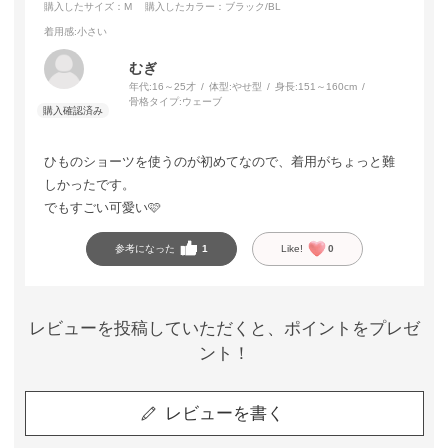
購入したサイズ：M
購入したカラー：ブラック/BL
着用感
:小さい
むぎ
年代:
16～25才
体型:
やせ型
身長:
151～160cm
骨格タイプ:
ウェーブ
ひものショーツを使うのが初めてなので、着用がちょっと難
しかったです。
でもすごい可愛い🩷
参考になった
1
Like!
0
レビューを投稿していただくと、ポイントをプレゼ
ント！
レビューを書く