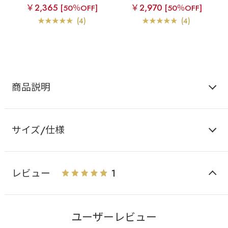
スブラ
シアーチェック
レスブラ
シアーチェッ
￥2,365
￥2,970
[50％OFF]
[50％OFF]
ハーフカップ 超盛ブラ
ク ハーフカップ 超盛ブ
(R) 単品ブラジャー
ラ(R) ブラジャー&ショー
(4)
(4)
ツ
商品説明
サイズ/仕様
レビュー
1
ユーザーレビュー