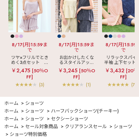
8/17(月)15:59ま
8/17(月)15:59ま
8/17(月)15:59
で
で
で
ツヤ×フリルでとき
お出かけしたくな
リラックスパイ
めく3点セット
シ
るスタイルアップ
半袖 上下セット 
ルキー ショートパ
見え
ストライプ
女兼用サイズ)
￥2,475
￥3,245
￥3,432
[50％O
[50％O
[20％
ンツ 3点セット
フリル ロングパン
FF]
FF]
FF]
ツ 綿混 上下セット
(3)
(1)
(70
ホーム
ショーツ
ホーム
ショーツ
ハーフバックショーツ(チーキー)
ホーム
ショーツ
セクシーショーツ
ホーム
セール対象商品
クリアランスセール
ショーツ
ショーツ特別価格