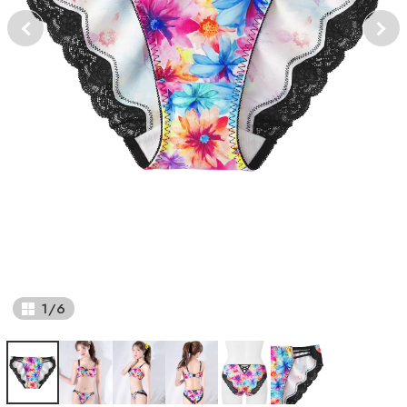
1
/
6