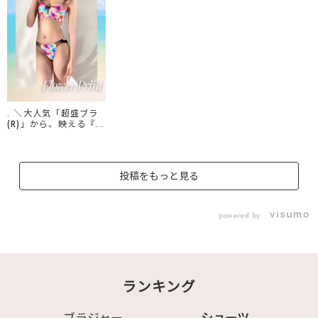
. ＼大人気「超盛ブラ
(R)」から、映える『夏
の花柄』新作登場✨／
🧡 カラフル華やかな
【万華鏡フラワー柄】
💙 爽やかセクシーな
投稿をもっと見る
【地中海マヨルカ風花
柄】 Tシャツに響きに
くいシームレス仕様！
しかも、通常の超盛ブ
powered by
ラよりカップが広がり
にくく、 谷間キープ力
UP👏 あなたはどっち
派？
♡┈┈┈┈┈┈┈┈┈
┈┈┈┈┈┈┈┈┈┈
ランキング
┈♡ ▽商品はこちら▽
✧1105801 アルディ
フルール 超盛ブラ(R)
ブラジャー&ショーツ