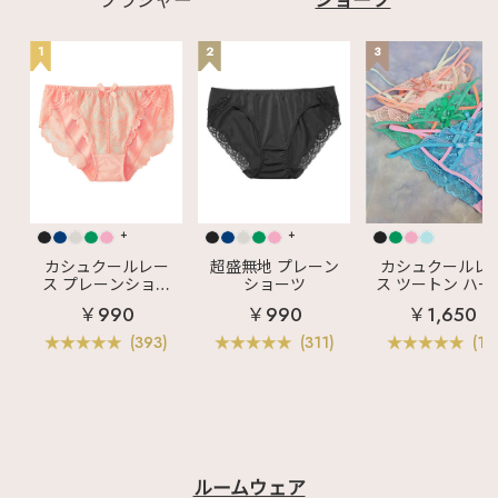
ブラジャー
ショーツ
✧1105813 アルディフ
ルール 超盛ブラ(R)
✧1105821 アルディ
1
2
3
フルール プレーンショ
ーツ ✧1105901 シチ
リアンフラワー 超盛ブ
ラ(R) ブラジャー&シ
ョーツ ✧1105913 シ
チリアンフラワー 超盛
ブラ(R) ✧1105921
シチリアンフラワー プ
レーンショーツ
♡┈┈┈┈┈┈┈┈┈
┈┈┈┈┈┈┈┈┈┈
+
+
┈♡ 最後までご覧い
ただきありがとうござ
カシュクールレー
超盛無地 プレーン
カシュクールレ
います♪ 気になる投稿
ス プレーンショー
ショーツ
ス ツートン ハー
は"保存"がオススメ☑
ツ
バックショーツ
￥990
￥990
￥1,650
aimerfeel（エメフィ
ール）の店舗や 公式
(393)
(311)
(11)
WEBサイトでもチェッ
クしてみてね🧸🤍 こ
の投稿の他にも ・ラン
ジェリー、ルームウェ
アの商品情報 ・下着に
まつわる最新情報 な
どなど毎日更新中🪄 ☞
〖
@aimerfeel_official
ルームウェア
〗