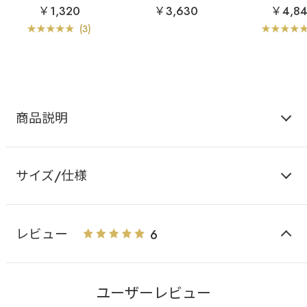
ョーツ
ラ
アルディフルール 超
ブラ
アルデ
￥1,320
￥3,630
￥4,8
盛ブラ(R) 単品ブラジャ
超盛ブラ(R) 
ー
ショー
(3)
商品説明
サイズ/仕様
レビュー
6
ユーザーレビュー