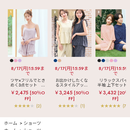
♡┈┈┈┈┈┈┈┈┈
┈┈┈┈┈┈┈┈┈┈
1
2
3
┈♡ #aimerfeel #エ
メフィール #下着選び
#ランジェリー #新作
8/17(月)15:59ま
8/17(月)15:59ま
8/17(月)15:59
で
で
で
ツヤ×フリルでとき
お出かけしたくな
リラックスパイ
めく3点セット
シ
るスタイルアップ
半袖 上下セット 
ルキー ショートパ
見え
ストライプ
女兼用サイズ)
￥2,475
￥3,245
￥3,432
[50％O
[50％O
[20％
ンツ 3点セット
フリル ロングパン
FF]
FF]
FF]
ツ 綿混 上下セット
(2)
(1)
(70
ホーム
ショーツ