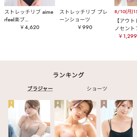
ストレッチリブ aime
ストレッチリブ プレ
8/10(月)
rfeel楽ブ...
ーンショーツ
【アウト
￥4,620
￥990
ノセントフ
￥1,29
ランキング
ブラジャー
ショーツ
1
2
3