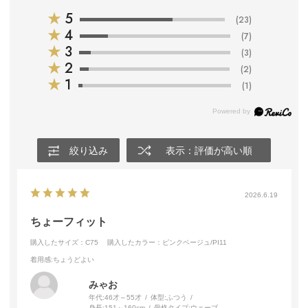
★
5
(23)
★
4
(7)
★
3
(3)
★
2
(2)
★
1
(1)
絞り込み
表示：評価が高い順
2026.6.19
ちょーフィット
購入したサイズ：C75
購入したカラー：ピンクベージュ/PI11
着用感
:ちょうどよい
みゃお
年代:
46才～55才
体型:
ふつう
身長:
151～160cm
骨格タイプ:
ウェーブ