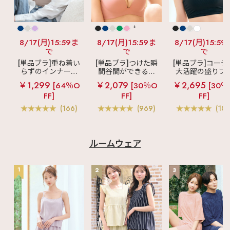
+
8/17(月)15:59ま
8/17(月)15:59ま
8/17(月)15:59
で
で
で
[単品ブラ]重ね着い
[単品ブラ]つけた瞬
[単品ブラ]コーデ
らずのインナーブ
間谷間ができるシ
大活躍の盛りブ
ラ
リッチバスト
ームレスブラ
超
ショートレン
￥1,299
￥2,079
￥2,695
[64％O
[30％O
[30％
ブラトップ (ワイヤ
盛ブラ(R) シームレ
ス ブラトップ 超
FF]
FF]
FF]
ー入り)
ス 単品ブラジャー
ブラ(R) 単品ブラ
ャー
(166)
(969)
(103
ルームウェア
1
2
3