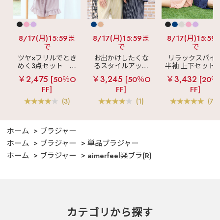
8/17(月)15:59ま
8/17(月)15:59ま
8/17(月)15:59
で
で
で
ツヤ×フリルでとき
お出かけしたくな
リラックスパイ
めく3点セット
シ
るスタイルアップ
半袖 上下セット 
ルキー ショートパ
見え
ストライプ
女兼用サイズ)
￥2,475
￥3,245
￥3,432
[50％O
[50％O
[20％
ンツ 3点セット
フリル ロングパン
FF]
FF]
FF]
ツ 綿混 上下セット
(3)
(1)
(70
ホーム
ブラジャー
ホーム
ブラジャー
単品ブラジャー
ホーム
ブラジャー
aimerfeel楽ブラ(R)
カテゴリから探す