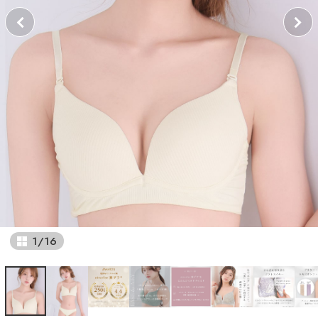
1
/
16