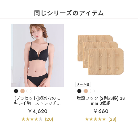
同じシリーズのアイテム
[ブラセット]超楽なのに
増設フック (2列×3段) 38
キレイ胸
ストレッチリ
mm 3個組
ブ aimerfeel楽ブラ(R) ブ
￥4,620
￥660
ラジャー&ショーツ
(20)
(28)