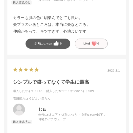
カラーも肌の色に馴染んでとても良い。
楽ブラのいあところは、本当に楽なところ。
伸縮があって、キツすぎず、心地よいです
参考になった
0
Like!
0
2026.2.1
シンプルで盛ってなくて学生に最高
購入したサイズ：E65
購入したカラー：オフホワイト/OW
着用感
:ちょうどよい,楽ちん
じゅ
年代:
15才以下
体型:
ふつう
身長:
150cm以下
骨格タイプ:
ウェーブ