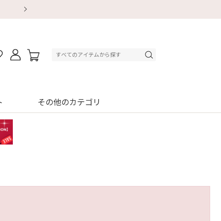
【重要】地震による配送遅延・店舗休業のお知ら
【8/13～8/16】夏季休業のお知らせ
【8/13～8/16】夏季休業のお知らせ
初回購入はブラ返送料無料
初回購入はブラ返送料無料
初回購入はブラ返送料無料
デジタルギフトサービス
デジタルギフトサービス
ト
その他のカテゴリ