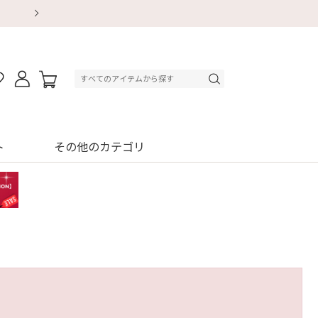
【重要】地震による配送遅延・店舗休業のお知ら
【8/13～8/16】夏季休業のお知らせ
【8/13～8/16】夏季休業のお知らせ
初回購入はブラ返送料無料
初回購入はブラ返送料無料
初回購入はブラ返送料無料
デジタルギフトサービス
デジタルギフトサービス
ト
その他のカテゴリ