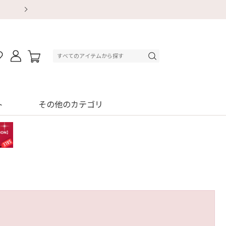
【重要】地震による配送遅延・店舗休業のお知ら
【8/13～8/16】夏季休業のお知らせ
【8/13～8/16】夏季休業のお知らせ
初回購入はブラ返送料無料
初回購入はブラ返送料無料
初回購入はブラ返送料無料
デジタルギフトサービス
デジタルギフトサービス
ト
その他のカテゴリ