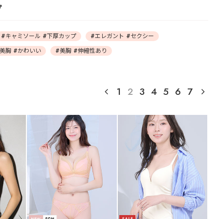
グ
#キャミソール #下厚カップ
#エレガント #セクシー
#美胸 #かわいい
#美胸 #伸縮性あり
1
2
3
4
5
6
7