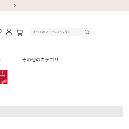
【重要】地震による配送遅延・店舗休業のお知ら
【8/13～8/16】夏季休業のお知らせ
【8/13～8/16】夏季休業のお知らせ
初回購入はブラ返送料無料
初回購入はブラ返送料無料
初回購入はブラ返送料無料
デジタルギフトサービス
デジタルギフトサービス
ト
その他のカテゴリ