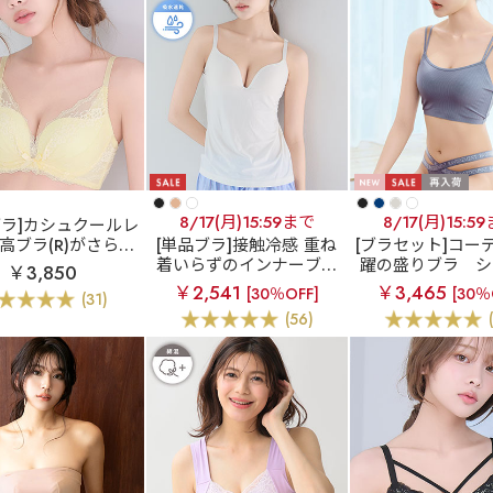
8/17(月)15:59まで
8/17(月)15:5
ブラ]カシュクールレ
高ブラ(R)がさらに
[単品ブラ]接触冷感 重ね
[ブラセット]コー
！柔らかなつけ心地
着いらずのインナーブラ
躍の盛りブラ
シ
￥3,850
間ブラ
リフト カ
エアリークール リッチ
レングス ブラトッ
￥2,541
￥3,465
[30％OFF]
[30％
(31)
クールレース脇高ブ
バスト ブラトップ (ワイ
ブラ(R) ブラジャ
(56)
R) 単品ブラジャー
ヤー入り)
フバックショ