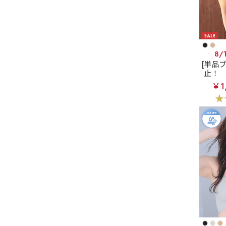
8/
[単品
止！
脇高
￥1