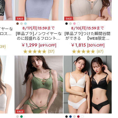
8/17(月)15:59まで
8/10(月)15:59まで
イヤーな
ロスコ
[単品ブラ]ノンワイヤーな
[単品ブラ]つけた瞬間谷間
ワイヤー
のに超盛れるフロントホ
ができる
【WEB限定】
ブラジャ
ックブラ
フロントホッ
デコルテリフト 超盛ブラ
￥1,299
￥1,815
[69％OFF]
[50％OFF]
(39)
ク ブラトップ ノンワイヤ
(R) 単品ブラジャー
(57)
(67)
ー 超盛ブラ(R) 単品ブラ
ジャー