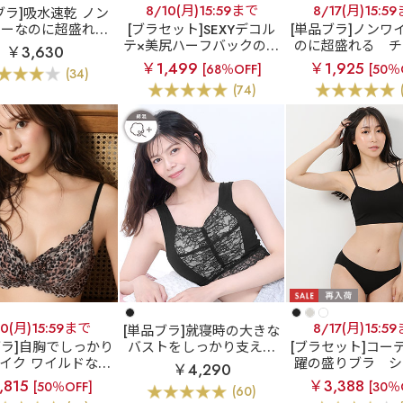
8/10(月)15:59まで
8/17(月)15:5
ブラ]吸水速乾 ノン
ヤーなのに超盛れる
[ブラセット]SEXYデコル
[単品ブラ]ノンワ
ムレスブラ
吸水速
テ×美尻ハーフバックのセ
のに超盛れる
チ
￥3,630
ンワイヤー 超盛ブラ
ット
【アウトレット】
オーバーラップ 
￥1,499
￥1,925
[68％OFF]
[50％
(34)
) 単品ブラジャー
デコルテクロス ブラジャ
ヤー 超盛ブラ(R)
(74)
ー&ショーツ
ラジャー
10(月)15:59まで
8/17(月)15:5
[単品ブラ]就寝時の大きな
ブラ]自胸でしっかり
バストをしっかり支える
[ブラセット]コー
イク ワイルドなレ
しっかり美胸 夢ごこち
躍の盛りブラ
シ
￥4,290
ドプリント
【WE
綿混 ナイトブラ 単品ブラ
レングス ブラトッ
,815
￥3,388
[50％OFF]
[30％
(60)
】レオパード カシ
ジャー (グラマーサイズ)
ブラ(R) ブラジャ