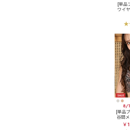
[単品
ワイ
シー
乾 ノ
(R
8/
[単品
谷間メ
オパー
￥1
B限定