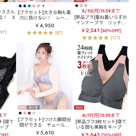
+
8/10(月)15:59まで
ラスさん
[ブラセット]大きな胸も重
止！
2
[単品ブラ]重ね着いらずの
力に負けない！
レース
脇高 単
インナーブラ
リッチバ
リフト 脇高 ブラジャー&
￥4,950
GHカッ
スト ブラトップ (ワイヤ
ショーツ (FGHカップ)
￥2,541
[30％OFF]
(97)
(87)
ー入り)
(121)
9まで
8/17(月)15:59まで
[ブラセット]つけた瞬間谷
ト]寝て
[単品ブラ3枚セット]寝て
間ができる
チュールレ
ープ
いる間も美胸をキープ
ース 超盛ブラ(R) ブラジ
￥5,610
っかり美
【WEB限定】楽フィット
￥5,643
OFF]
[10％OFF]
ャー&ショーツ