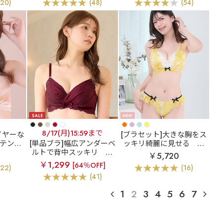
(20)
(48)
(54)
balloon ストラップレス
ハーフカップ ブラジャー
&ショーツ
8/17(月)15:59まで
イヤーな
[ブラセット]大きな胸をス
テンリ
[単品ブラ]幅広アンダーベ
ッキリ綺麗に見せる
ア
 超盛ブ
ルトで背中スッキリ
ヒ
ドミレフラワー カシュク
￥5,720
ジャー
ョウサテン カシュクール
ールレース脇高ブラ(R) ブ
￥1,299
[64％OFF]
(22)
(16)
レース脇高ブラ(R) 単品ブ
ラジャー&ショーツ (FGH
(41)
ラジャー
カップ)
1
2
3
4
5
6
7