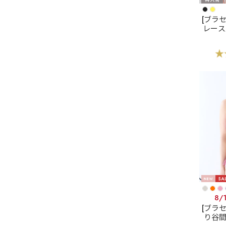
[ブラ
レース
に進
地の
カシ
ブラ(
8/
[ブラ
り谷