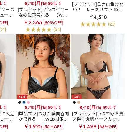
9まで
8/10(月)15:59まで
[ブラセット]重力に負けな
イヤーな
[ブラセット]ノンワイヤー
い！
レースリフト 脇高
ュール
なのに超盛れる
【WEB
ブラジャー&ハーフバッ
￥4,510
ノンワイ
限定】クロスコード ノン
クショーツ
￥2,365
OFF]
[50％OFF]
(25)
 単品ブ
ワイヤー 超盛ブラ(R) ブ
(51)
(64)
ラジャー&ショーツ
9まで
8/10(月)15:59まで
8/10(月)15:59まで
デに大活
[単品ブラ]つけた瞬間谷間
[ブラセット]いつでもお買
ョート
ができる
【WEB限定】
い得！丸胸ハーフカップ×
プ 超盛
Lady like 超盛ブラ(R) 単
美尻ハーフバックのセッ
￥1,925
￥1,499
OFF]
[50％OFF]
[68％OFF]
ー&ショ
品ブラジャー
ト
【アウトレット】Be