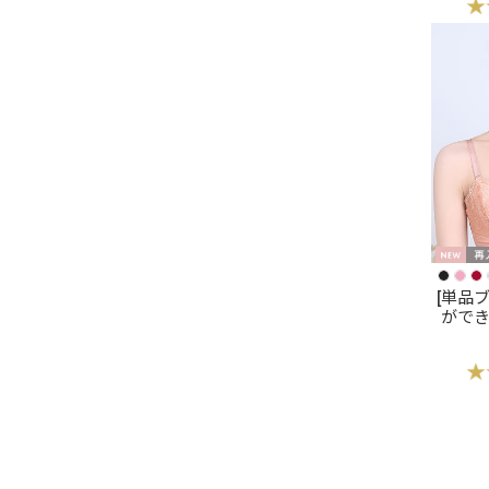
ュク
(R
[単品
がで
ス 超