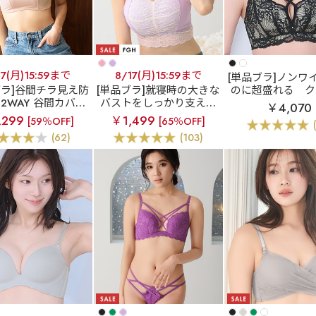
17(月)15:59まで
8/17(月)15:59まで
[単品ブラ]ノンワ
ブラ]谷間チラ見え防
[単品ブラ]就寝時の大きな
のに超盛れる
ク
2WAY 谷間カバー
バストをしっかり支える
ードレース ノン
￥4,070
 単品ブラジャー
しっかり美胸 夢ごこち
超盛ブラ(R) 単品
,299
￥1,499
[59％OFF]
[65％OFF]
綿混 ナイトブラ 単品ブラ
ー
(62)
(103)
ジャー (グラマーサイズ)