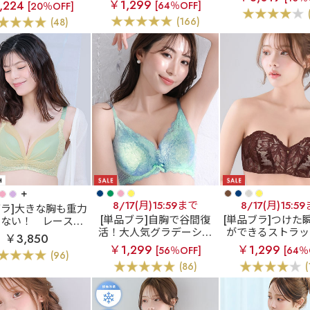
ー カシュクールレ
￥1,299
胸 夢ごこち 綿混
,224
[64％OFF]
[20％OFF]
ー入り)
高ブラ(R) ブラジャ
ブラ 3枚セ
(166)
(48)
ー&ショーツ
+
8/17(月)15:59まで
8/17(月)15:5
ブラ]大きな胸も重力
[単品ブラ]自胸で谷間復
[単品ブラ]つけた
けない！
レースリ
活！大人気グラデーショ
ができるストラッ
脇高 単品ブラジャー
￥3,850
ンカラー
シャイニーグ
ブラ
ストラップ
(FGHカップ)
￥1,299
￥1,299
[56％OFF]
[64％
(96)
ラデ カシュクールレース
ーフカップ レース
(86)
(
脇高ブラ(R) 単品ブラジャ
ラ(R) 単品ブラ
ー