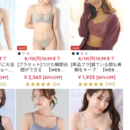
9まで
8/10(月)15:59まで
8/10(月)15:59まで
デに大活
[ブラセット]つけた瞬間谷
[単品ブラ]寝ている間も美
ョート
間ができる
【WEB限
胸をキープ
【WEB限
プ 超盛
定】デコルテリフト 超盛
定】さらっと快適 夢ごこ
￥2,365
￥1,925
OFF]
[50％OFF]
[50％OFF]
ー&ハー
ブラ(R) ブラジャー&ショ
ち ナイトブラ 単品ブラジ
(32)
(24)
(100)
ーツ
ーツ
ャー