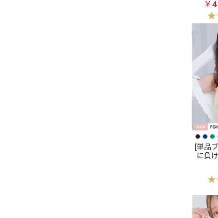
フラワ
￥4
ース脇
[単品
に負
フト 