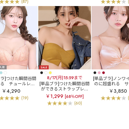
(87)
ールレース脇高ブラ
ーツ
) 単品ブラジャー
8/17(月)15:59まで
ブラ]つけた瞬間谷間
[単品ブラ]ノンワ
きる
チュールレー
[単品ブラ]つけた瞬間谷間
のに超盛れる
サ
盛ブラ(R) 単品ブラ
ができるストラップレス
ボン ノンワイヤー
￥4,290
￥3,850
ジャー
ブラ
ストラップレス ク
ラ(R) 単品ブラ
￥1,299
[68％OFF]
(19)
ロス 超盛ブラ(R) 単品ブ
(60)
ラジャー