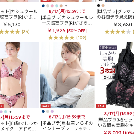
+
8/17(月)15:59まで
セット]カシュクール
[単品ブラ]グラマ
脇高ブラ(R)がさら
の谷間チラ見え防
[単品ブラ]カシュクールレ
化！柔らかなつけ心
WAY 谷間カバー 
ース脇高ブラ(R)がさらに
￥5,170
￥3,630
美谷間ブラ
リフト
品ブラジャー (F
進化！柔らかなつけ心地
￥1,925
[50％OFF]
(36)
ュクールレース脇高
プ)
の美谷間ブラ
リフト カ
(109)
R) ブラジャー&ショ
シュクールレース脇高ブ
ーツ
ラ(R) 単品ブラジャー
+
8/17(月)15:5
8/17(月)15:59まで
17(月)15:59まで
[単品ブラ3枚セッ
[単品ブラ]重ね着いらずの
セット]自胸でしっか
いる間も美胸をキ
インナーブラ
リッチバ
間メイク
アドミレ
【WEB限定】し
￥8,019
[10％
スト ブラトップ (ワイヤ