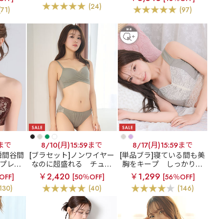
 ナイト
夢ごこち ナイトブラ 3枚
(24)
(71)
(97)
ット
セット
9まで
8/10(月)15:59まで
8/17(月)15:59まで
瞬間谷間
[ブラセット]ノンワイヤー
[単品ブラ]寝ている間も美
プレス
なのに超盛れる
チュー
胸をキープ
しっかり美
レス ハ
ルオーバーラップ ノンワ
胸 夢ごこち 綿混 ナイト
￥2,420
￥1,299
OFF]
[50％OFF]
[56％OFF]
 超盛ブ
イヤー 超盛ブラ(R) ブラ
ブラ 単品ブラジャー
130)
(40)
(146)
ジャー
ジャー&ショーツ