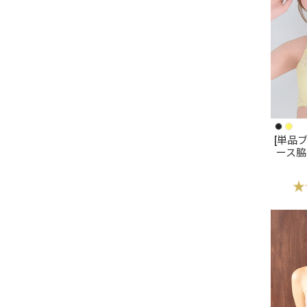
[単品
ース脇
進化
の美谷
シュ
ラ(