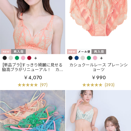
+
+
[単品ブラ]すっきり綺麗に見せる
カシュクールレース プレーンシ
脇高ブラがリニューアル！
カシ
ョーツ
ュクールレース脇高ブラ(R) 単品
￥4,070
￥990
ブラジャー (FGHカップ)
(97)
(393)