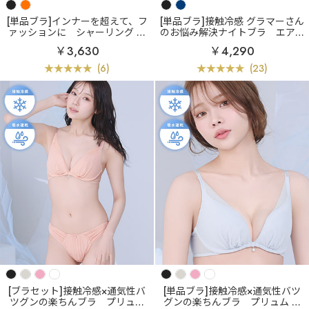
[単品ブラ]インナーを超えて、フ
[単品ブラ]接触冷感 グラマーさん
ァッションに
シャーリング リ
のお悩み解決ナイトブラ
エアリ
ッチバスト ブラトップ (ワイヤー
ークール すっぽり包む 夢ごこち
￥3,630
￥4,290
入り)
ナイトブラ 単品ブラジャー (グラ
マーサイズ)
(6)
(23)
[ブラセット]接触冷感×通気性バ
[単品ブラ]接触冷感×通気性バツ
ツグンの楽ちんブラ
プリュム
グンの楽ちんブラ
プリュム エ