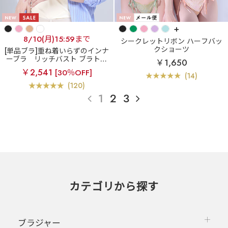
+
8/10(月)15:59まで
シークレットリボン ハーフバッ
クショーツ
[単品ブラ]重ね着いらずのインナ
ーブラ
リッチバスト ブラトッ
￥1,650
プ (ワイヤー入り)
￥2,541
[30％OFF]
(14)
(120)
1
2
3
カテゴリから探す
ブラジャー