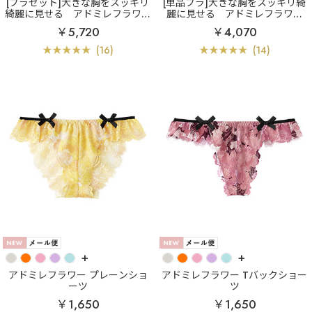
[ブラセット]大きな胸をスッキリ
[単品ブラ]大きな胸をスッキリ綺
綺麗に見せる
アドミレフラワー
麗に見せる
アドミレフラワー
カシュクールレース脇高ブラ(R)
カシュクールレース脇高ブラ(R)
￥5,720
￥4,070
ブラジャー&ショーツ (FGHカッ
単品ブラジャー (FGHカップ)
プ)
(16)
(14)
+
+
アドミレフラワー プレーンショ
アドミレフラワー Tバックショー
ーツ
ツ
￥1,650
￥1,650