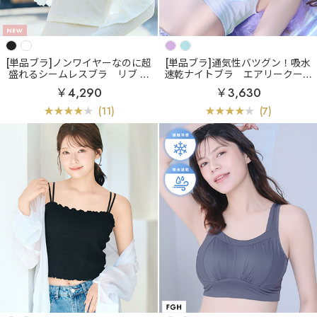
[単品ブラ]ノンワイヤーなのに超
[単品ブラ]通気性バツグン！吸水
盛れるシームレスブラ
リブ フ
速乾ナイトブラ
エアリークール
ロントホック ブラトップ ノンワ
マーメイド アクアレース 夢ごこ
￥4,290
￥3,630
イヤー 超盛ブラ(R) 単品ブラジャ
ち ナイトブラ 単品ブラジャー
ー
(11)
(7)