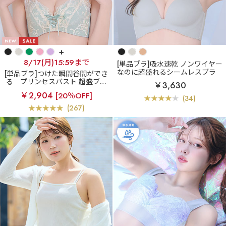
+
8/17(月)15:59まで
[単品ブラ]吸水速乾 ノンワイヤー
なのに超盛れるシームレスブラ
[単品ブラ]つけた瞬間谷間ができ
吸水速乾 ノンワイヤー 超盛ブラ
る
プリンセスバスト 超盛ブラ
￥3,630
(R) 単品ブラジャー
(R) 単品ブラジャー
￥2,904
[20％OFF]
(34)
(267)