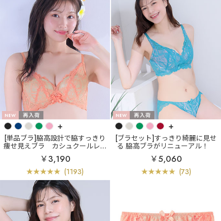
+
+
[単品ブラ]脇高設計で脇すっきり
[ブラセット]すっきり綺麗に見せ
痩せ見えブラ
カシュクールレー
る 脇高ブラがリニューアル！
ス脇高ブラ(R) 単品ブラジャー
カシュクールレース脇高ブラ(R)
￥3,190
￥5,060
ブラジャー&ショーツ (FGHカッ
プ)
(1193)
(73)