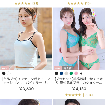
(21)
(13)
+
[単品ブラ]インナーを超えて、フ
[ブラセット]脇高設計で脇すっき
ァッションに
バイカラー リッ
り 痩せ見えブラ
カシュクール
チバスト ブラトップ (ワイヤー入
レース脇高ブラ(R) ブラジャー&
￥3,630
￥4,180
り)
ショーツ
(1304)