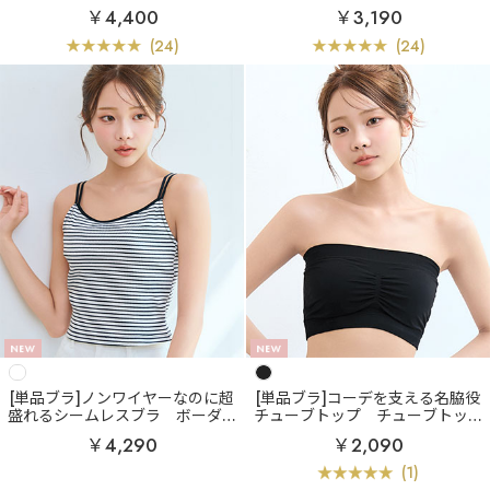
エアリークール aimerfeel楽ブラ
アリークール aimerfeel楽ブラ(R)
￥4,400
￥3,190
(R) ブラジャー&ショーツ
単品ブラジャー
(24)
(24)
[単品ブラ]ノンワイヤーなのに超
[単品ブラ]コーデを支える名脇役
盛れるシームレスブラ
ボーダー
チューブトップ
チューブトップ
リブ フロントホック ブラトップ
バンドゥブラ ノンワイヤー 単品
￥4,290
￥2,090
ノンワイヤー 超盛ブラ(R) 単品ブ
ブラジャー
ラジャー
(1)