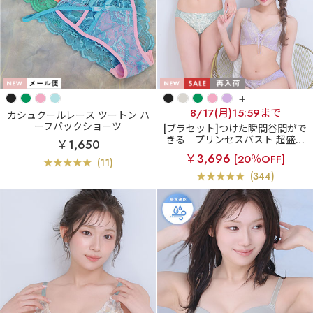
+
8/17(月)15:59まで
カシュクールレース ツートン ハ
ーフバックショーツ
[ブラセット]つけた瞬間谷間がで
きる
プリンセスバスト 超盛ブ
￥1,650
ラ(R) ブラジャー&ショーツ
￥3,696
[20％OFF]
(11)
(344)