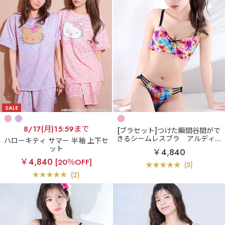
8/17(月)15:59まで
[ブラセット]つけた瞬間谷間がで
きるシームレスブラ
アルディフ
ハローキティ サマー 半袖 上下セ
ルール 超盛ブラ(R) ブラジャー&
ット
￥4,840
ショーツ
￥4,840
[20％OFF]
(5)
(2)