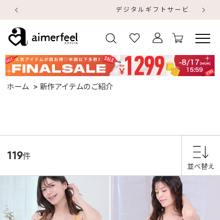
デジタルギフトサービス
【
【
ホーム
新作アイテムのご紹介
119
件
並べ替え