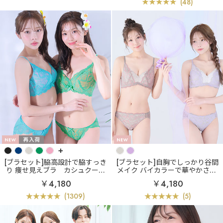
(48)
+
[ブラセット]脇高設計で脇すっき
[ブラセット]自胸でしっかり谷間
り 痩せ見えブラ
カシュクール
メイク バイカラーで華やかさUP
レース脇高ブラ(R) ブラジャー&
バイカラー カシュクールレー
￥4,180
￥4,180
ショーツ
ス脇高ブラ(R) ブラジャー&ショ
ーツ
(1309)
(5)