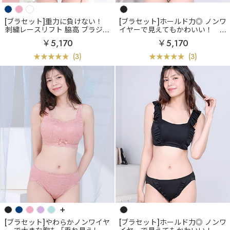
[ブラセット]重力に負けない！
[ブラセット]ホールド力◎ ノンワ
刺繍レースリフト 脇高 ブラジャ
イヤーで見えてもかわいい！
小
ー&ショーツ
さく見せる ギンガムチェック フ
￥5,170
￥5,170
リル ノンワイヤー ブラジャー&
ショーツ (グラマーサイズ)
(3)
(3)
+
[ブラセット]やわらかノンワイヤ
[ブラセット]ホールド力◎ ノンワ