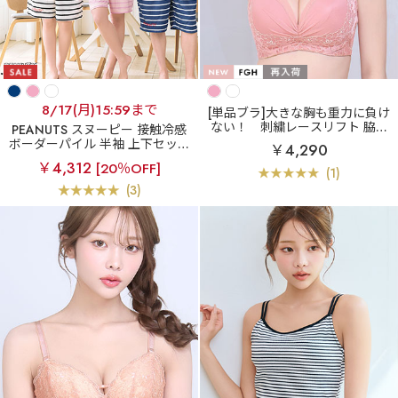
8/17(月)15:59まで
[単品ブラ]大きな胸も重力に負け
ない！
刺繍レースリフト 脇高
PEANUTS スヌーピー 接触冷感
単品ブラジャー (FGHカップ)
ボーダーパイル 半袖 上下セット
￥4,290
(男女兼用サイズ)
￥4,312
[20％OFF]
(1)
(3)