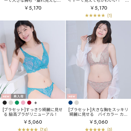
ーで大きな胸も「垂れ見えしな
イヤーで見えてもかわいい！
小
い」
小さく見せる ノンワイヤ
さく見せる フリル ノンワイヤー
￥5,170
￥5,170
ー ブラジャー&ショーツ (グラマ
ブラジャー&ショーツ (グラマー
ーサイズ)
サイズ)
(1)
+
[ブラセット]すっきり綺麗に見せ
[ブラセット]大きな胸をスッキリ
る 脇高ブラがリニューアル！
綺麗に見せる
バイカラー カシ
カシュクールレース脇高ブラ(R)
ュクールレース脇高ブラ(R) ブラ
￥5,060
￥5,060
ブラジャー&ショーツ (FGHカッ
ジャー&ショーツ (FGHカップ)
プ)
(74)
(5)