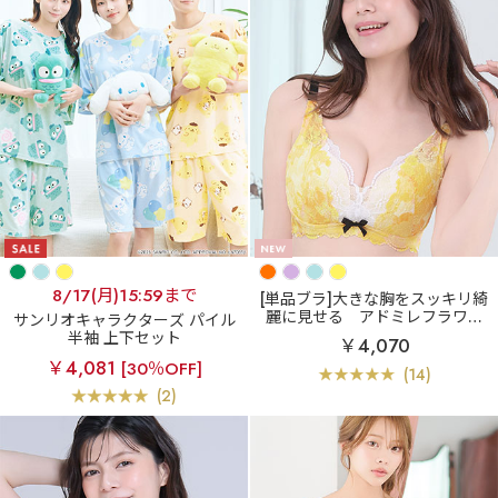
8/17(月)15:59まで
[単品ブラ]大きな胸をスッキリ綺
麗に見せる
アドミレフラワー
サンリオキャラクターズ パイル
カシュクールレース脇高ブラ(R)
半袖 上下セット
￥4,070
単品ブラジャー (FGHカップ)
￥4,081
[30％OFF]
(14)
(2)