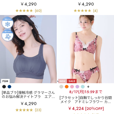
夢ごこち 綿混 ナイトブラ 単品ブ
フォンフリル 脇高 単品ブラジャ
￥4,290
￥4,290
ラジャー (グラマーサイズ)
ー (FGHカップ)
(60)
(4)
+
8/17(月)15:59まで
[単品ブラ]接触冷感 グラマーさん
のお悩み解決ナイトブラ
エアリ
[ブラセット]自胸でしっかり谷間
ークール すっぽり包む 夢ごこち
メイク
アドミレフラワー カシ
￥4,290
ナイトブラ 単品ブラジャー (グラ
ュクールレース脇高ブラ(R) ブラ
￥4,224
[20％OFF]
マーサイズ)
ジャー&ショーツ
(23)