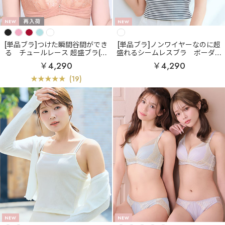
[単品ブラ]つけた瞬間谷間ができ
[単品ブラ]ノンワイヤーなのに超
る
チュールレース 超盛ブラ(R)
盛れるシームレスブラ
ボーダー
単品ブラジャー
リブ フロントホック ブラトップ
￥4,290
￥4,290
ノンワイヤー 超盛ブラ(R) 単品ブ
ラジャー
(19)