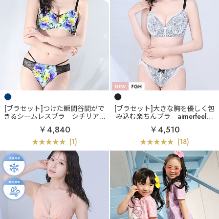
[ブラセット]つけた瞬間谷間がで
[ブラセット]大きな胸を優しく包
きるシームレスブラ
シチリアン
み込む楽ちんブラ
aimerfeel楽
フラワー 超盛ブラ(R) ブラジャー
ブラ(R) ブラジャー&ショーツ (F
￥4,840
￥4,510
&ショーツ
GHカップ)
(1)
(18)