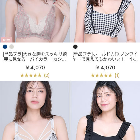
[単品ブラ]大きな胸をスッキリ綺
[単品ブラ]ホールド力◎ ノンワイ
麗に見せる
バイカラー カシュ
ヤーで見えてもかわいい！
小さ
クールレース脇高ブラ(R) 単品ブ
く見せる ギンガムチェック フリ
￥4,070
￥4,070
ラジャー (FGHカップ)
ル ノンワイヤー 単品ブラジャー
(グラマーサイズ)
(2)
(1)