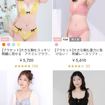
[ブラセット]大きな胸をスッキリ
[ブラセット]大きな胸も重力に負
綺麗に見せる
アドミレフラワー
けない！
刺繍レースリフト 脇
カシュクールレース脇高ブラ(R)
高 ブラジャー&ショーツ (FGHカ
￥5,720
￥5,610
ブラジャー&ショーツ (FGHカッ
ップ)
プ)
(16)
(2)