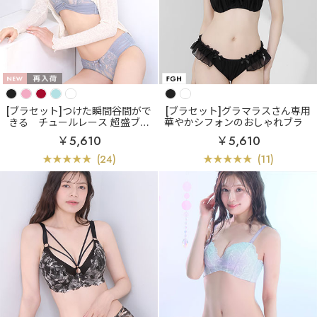
[ブラセット]つけた瞬間谷間がで
[ブラセット]グラマラスさん専用
きる
チュールレース 超盛ブラ
華やかシフォンのおしゃれブラ
(R) ブラジャー&ショーツ
シフォンフリル 脇高 ブラジャー
￥5,610
￥5,610
&ショーツ (FGHカップ)
(24)
(11)