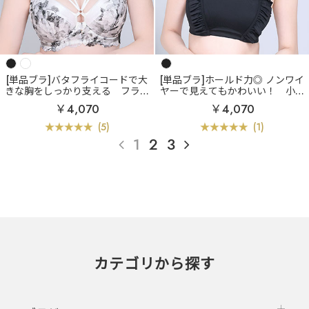
[単品ブラ]バタフライコードで大
[単品ブラ]ホールド力◎ ノンワイ
きな胸をしっかり支える
フラワ
ヤーで見えてもかわいい！
小さ
ー バタフライコード 単品ブラジ
く見せる フリル ノンワイヤー 単
￥4,070
￥4,070
ャー (FGHカップ)
品ブラジャー (グラマーサイズ)
(5)
(1)
1
2
3
カテゴリから探す