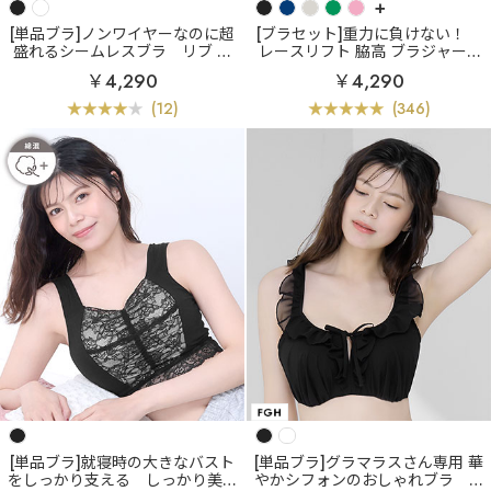
+
[単品ブラ]ノンワイヤーなのに超
[ブラセット]重力に負けない！
盛れるシームレスブラ
リブ フ
レースリフト 脇高 ブラジャー&
ロントホック ブラトップ ノンワ
ショーツ
￥4,290
￥4,290
イヤー 超盛ブラ(R) 単品ブラジャ
ー
(12)
(346)
[単品ブラ]就寝時の大きなバスト
[単品ブラ]グラマラスさん専用 華
をしっかり支える
しっかり美胸
やかシフォンのおしゃれブラ
シ