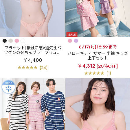
8/17(月)15:59まで
[ブラセット]接触冷感×通気性バ
ツグンの楽ちんブラ
プリュム
ハローキティ サマー 半袖 キッズ
エアリークール aimerfeel楽ブラ
上下セット
￥4,400
(R) ブラジャー&ショーツ
￥4,312
[20％OFF]
(24)
(1)