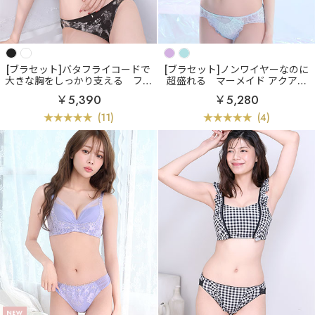
[ブラセット]バタフライコードで
[ブラセット]ノンワイヤーなのに
大きな胸をしっかり支える
フラ
超盛れる
マーメイド アクアレ
ワー バタフライコード ブラジャ
ース ノンワイヤー 超盛ブラ(R) ブ
￥5,390
￥5,280
ー&ショーツ (FGHカップ)
ラジャー&ショーツ
(11)
(4)