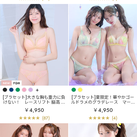
+
[ブラセット]大きな胸も重力に負
[ブラセット]夏限定！華やかゴー
けない！
レースリフト 脇高 ブ
ルドラメのグラデレース
マーメ
ラジャー&ショーツ (FGHカップ)
イド グラデ カシュクールレース
￥4,950
￥4,950
脇高ブラ(R) ブラジャー&ショー
ツ
(87)
(4)