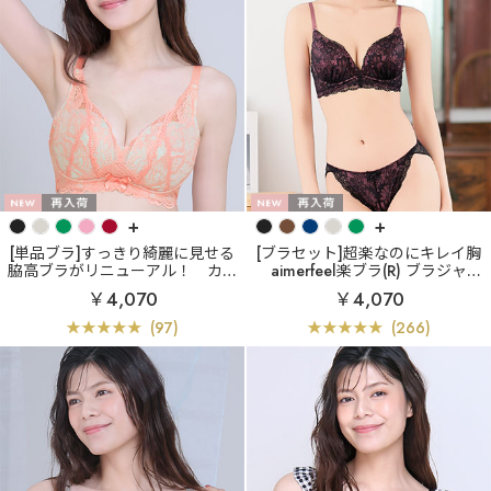
+
+
[単品ブラ]すっきり綺麗に見せる
[ブラセット]超楽なのにキレイ胸
脇高ブラがリニューアル！
カシ
aimerfeel楽ブラ(R) ブラジャー
ュクールレース脇高ブラ(R) 単品
&ショーツ
￥4,070
￥4,070
ブラジャー (FGHカップ)
(97)
(266)