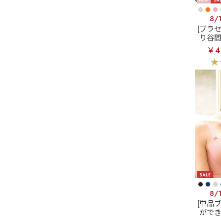
8/
[ブラ
り谷
フラワ
￥4
ース脇
8/
[単品
がで