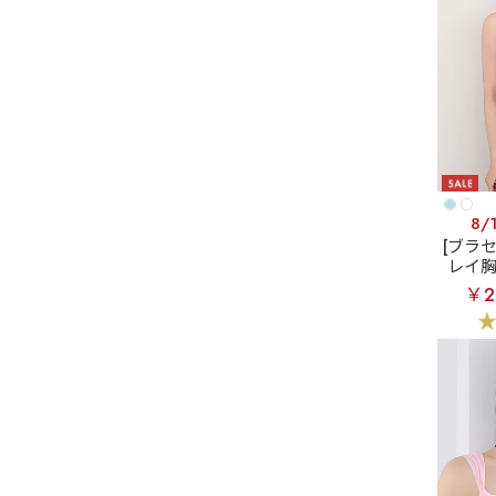
8/
[ブラ
レイ
aime
￥2
ジ