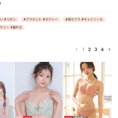
グ
い #リボン
#ブラセット #セクシー
#見せブラ #キャミソール
クシー #盛れる
1
2
3
4