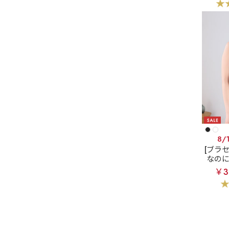
8/
[ブラ
なの
ホッ
￥3
ック 
ヤー 
ャー