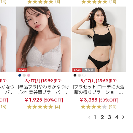
(14)
(8)
(18)
ョーツ
ー
9まで
8/17(月)15:59まで
8/17(月)15:59まで
らかなつ
[単品ブラ]やわらかなつけ
[ブラセット]コーデに大活
ラ
パー
心地 美谷間ブラ
パール
躍の盛りブラ
ショート
脇高 ブ
リボン リフト 脇高 単品
レングス ブラトップ 超盛
￥1,925
￥3,388
OFF]
[50％OFF]
[30％OFF]
ーツ
ブラジャー
ブラ(R) ブラジャー&ショ
(16)
(4)
(20)
ーツ
1
2
3
4