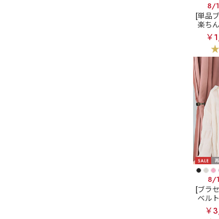
8/
[単品
楽ち
トライ
￥1
混 ノ
8/
[ブラ
ベル
サテン
￥3
ス脇高