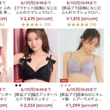
9まで
8/17(月)15:59まで
8/17(月)15:59まで
か ふわ
[ブラセット]自胸になじむ
[単品ブラ]自胸になじむ
高 単品
ふんわりマシュマロバス
ふんわりマシュマロバス
ト
マシュマロバスト 脇
ト
マシュマロバスト 脇
￥2,475
￥1,815
OFF]
[50％OFF]
[50％OFF]
高 ブラジャー&ショーツ
高 単品ブラジャー
(6)
(23)
(19)
9まで
8/17(月)15:59まで
8/17(月)15:59まで
アンダー
[単品ブラ]幅広アンダーベ
[単品ブラ]超楽なのにキレ
キリ
ルトで背中スッキリ
リ
イ胸
シアーラメチュー
ールレー
ボン カシュクールレース
ル aimerfeel楽ブラ(R) 単
￥2,035
￥1,299
OFF]
[50％OFF]
[66％OFF]
ラジャー
脇高ブラ(R) 単品ブラジャ
品ブラジャー