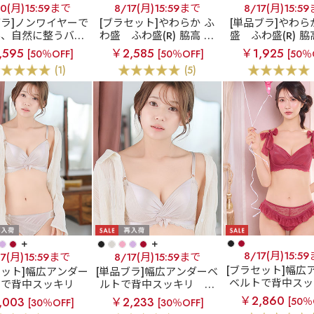
10(月)15:59まで
8/17(月)15:59まで
8/17(月)15:5
ブラ]ノンワイヤーで
[ブラセット]やわらか ふ
[単品ブラ]やわら
ん、自然に整うバス
わ盛
ふわ盛(R) 脇高 ブ
盛
ふわ盛(R) 脇
ン
ノヴァベル 綿
ラジャー&ショーツ
ブラジャー
,595
￥2,585
￥1,925
[50％OFF]
[50％OFF]
[50％
ンワイヤー 単品ブラ
(1)
(5)
ジャー
+
+
8/17(月)15:5
17(月)15:59まで
8/17(月)15:59まで
[ブラセット]幅広
セット]幅広アンダー
[単品ブラ]幅広アンダーベ
ベルトで背中スッ
トで背中スッキリ
ルトで背中スッキリ
サ
リボン カシュク
 カシュクールレー
テン カシュクールレース
￥2,860
,003
￥2,233
[50％
[30％OFF]
[30％OFF]
ス脇高ブラ(R) ブ
ブラ(R) ブラジャー
脇高ブラ(R) 単品ブラジャ