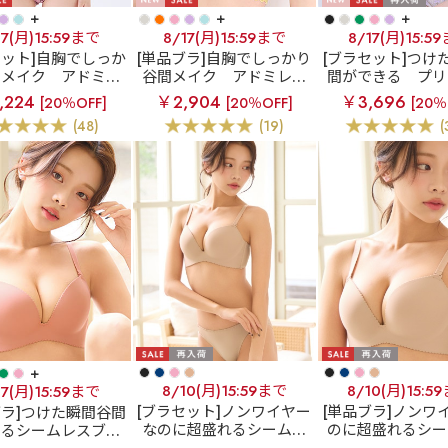
+
+
+
17(月)15:59まで
8/17(月)15:59まで
8/17(月)15:5
セット]自胸でしっか
[単品ブラ]自胸でしっかり
[ブラセット]つけ
間メイク
アドミレ
谷間メイク
アドミレフ
間ができる
プリ
ー カシュクールレ
ラワー カシュクールレー
バスト 超盛ブラ(R
,224
￥2,904
￥3,696
[20％OFF]
[20％OFF]
[20％
高ブラ(R) ブラジャ
ス脇高ブラ(R) 単品ブラジ
ジャー&ショ
(48)
(19)
(
ー&ショーツ
ャー
+
8/10(月)15:59まで
8/10(月)15:5
17(月)15:59まで
[ブラセット]ノンワイヤー
[単品ブラ]ノンワ
ブラ]つけた瞬間谷間
なのに超盛れるシームレ
のに超盛れるシー
きるシームレスブラ
スブラ
【WEB限定】ノ
ブラ
【WEB限