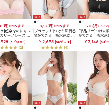
10(月)15:59まで
8/17(月)15:59まで
8/10(月)15:5
ブラ]超楽なのにキレ
[ブラセット]つけた瞬間谷
[単品ブラ]つけた
カリーノレース ai
間ができる
吸水速乾 SE
ができる
吸水速乾
eel楽ブラ(R) 単品ブ
RENATE 超盛ブラ(R) ブ
NATE 超盛ブラ(R
,925
￥2,695
￥2,145
[50％OFF]
[50％OFF]
[50％
ラジャー
ラジャー&ショーツ
ラジャー
(2)
(4)