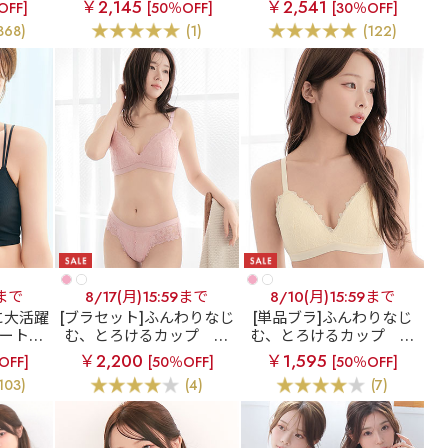
￥2,145
￥2,541
OFF]
[50％OFF]
[30％OFF]
R) シ
ク ブラトップ ノンワイヤ
ー入り)
368)
(1)
(122)
ラジャー
ー 超盛ブラ(R) 単品ブラ
ジャー
9まで
8/17(月)15:59まで
8/10(月)15:59まで
に大活躍
[ブラセット]ふんわりなじ
[単品ブラ]ふんわりなじ
ートレ
む、とろけるカップ
プ
む、とろけるカップ
プ
 超盛ブ
ティブーケ とろけるノン
ティブーケ とろけるノン
￥2,200
￥1,595
OFF]
[50％OFF]
[50％OFF]
ジャー
ワイヤー ブラジャー&シ
ワイヤー 単品ブラジャー
103)
(4)
(7)
ョーツ