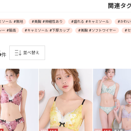
関連タ
ミソール #無地
#美胸 #伸縮性あり
#盛れる #キャミソール
#かわい
シー #脇高
#キャミソール #下厚カップ
#美胸 #ソフトワイヤー
#セ
6
並べ替え
件