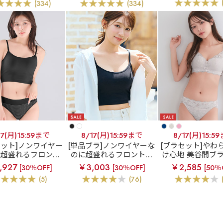
(334)
(334)
&ハーフバックシ
&ショーツ
ー
17(月)15:59まで
8/17(月)15:59まで
8/17(月)15:5
セット]ノンワイヤー
[単品ブラ]ノンワイヤーな
[ブラセット]やわ
に超盛れるフロント
のに超盛れるフロントホ
け心地 美谷間ブ
クブラ
フロントホ
ックブラ
フロントホッ
ルリボン リフト 
,927
￥3,003
￥2,585
[30％OFF]
[30％OFF]
[50％
ブラトップ ノンワイ
ク ブラトップ ノンワイヤ
ラジャー&ショ
(5)
(76)
超盛ブラ(R) ブラジ
ー 超盛ブラ(R) 単品ブラ
&ハーフバックショ
ジャー
ーツ