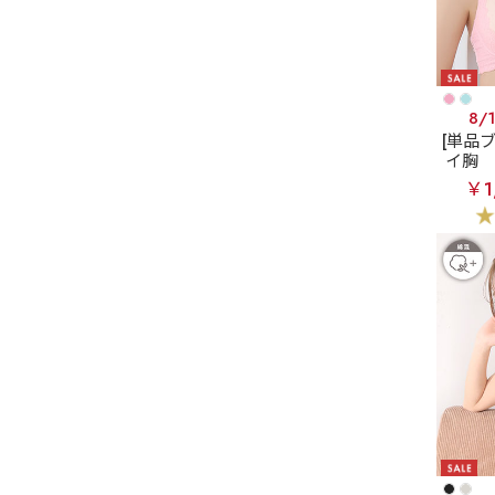
8/
[単品
イ胸
merf
￥1