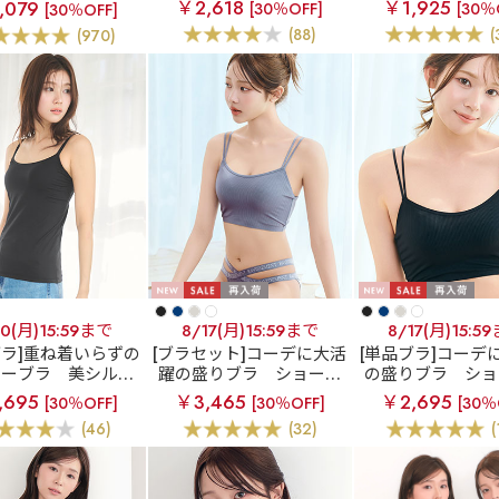
ブラ(R) シームレス
￥2,618
￥1,925
,079
[30％OFF]
[30％
[30％OFF]
ンワイヤー 超盛ブラ(R)
ワイヤー 超盛ブラ(
単品ブラジャー
(88)
(
(970)
シームレス ブラジャー&
ームレス 単品ブ
ショーツ
10(月)15:59まで
8/17(月)15:59まで
8/17(月)15:5
ブラ]重ね着いらずの
[ブラセット]コーデに大活
[単品ブラ]コーデ
ナーブラ
美シルエ
躍の盛りブラ
ショート
の盛りブラ
ショ
ブラトップ (ソフト
レングス ブラトップ 超盛
ングス ブラトップ
,695
￥3,465
￥2,695
[30％OFF]
[30％OFF]
[30％
ワイヤー)
ブラ(R) ブラジャー&ハー
ラ(R) 単品ブラ
(46)
(32)
(
フバックショーツ