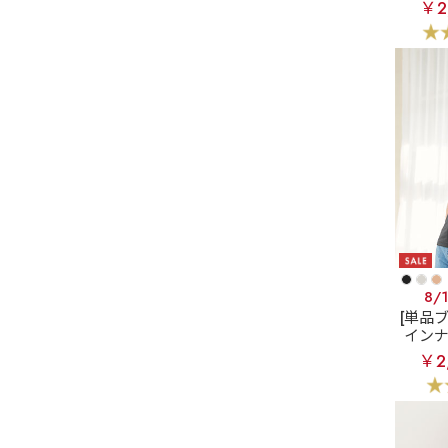
超盛
￥2
8/
[単品
イン
ット 
￥2