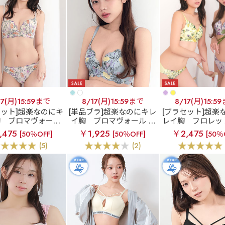
17(月)15:59まで
8/17(月)15:59まで
8/17(月)15:5
セット]超楽なのにキ
[単品ブラ]超楽なのにキレ
[ブラセット]超楽
胸
ブロマヴォール
イ胸
ブロマヴォール ai
レイ胸
フロレット
rfeel楽ブラ(R) ブラ
merfeel楽ブラ(R) 単品ブ
rfeel楽ブラ(R)
,475
￥1,925
￥2,475
[50％OFF]
[50％OFF]
[50％
ャー&ショーツ
ラジャー
ー&ショー
(5)
(2)