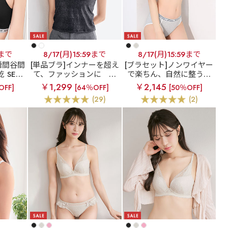
9まで
8/17(月)15:59まで
8/17(月)15:59まで
瞬間谷間
[単品ブラ]インナーを超え
[ブラセット]ノンワイヤー
 SERE
て、ファッションに
ラ
で楽ちん、自然に整うバ
) 単品ブ
メ ノンワイヤー ブラトッ
ストライン
ノヴァベル
￥1,299
￥2,145
OFF]
[64％OFF]
[50％OFF]
プ
綿混 ノンワイヤー ブラジ
(29)
(2)
ャー&ショーツ