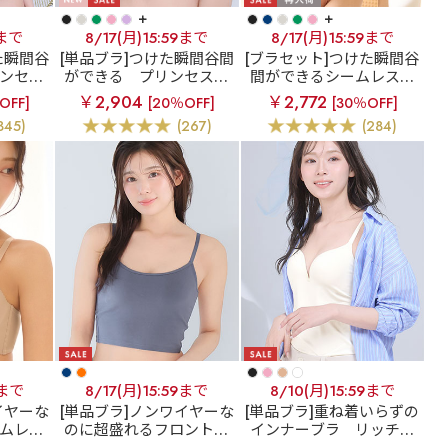
+
+
9まで
8/17(月)15:59まで
8/17(月)15:59まで
た瞬間谷
[単品ブラ]つけた瞬間谷間
[ブラセット]つけた瞬間谷
ンセス
ができる
プリンセスバ
間ができるシームレスブ
) ブラ
スト 超盛ブラ(R) 単品ブ
ラ
超盛ブラ(R) シームレ
￥2,904
￥2,772
OFF]
[20％OFF]
[30％OFF]
ーツ
ラジャー
ス ブラジャー&ショーツ
345)
(267)
(284)
9まで
8/17(月)15:59まで
8/10(月)15:59まで
イヤーな
[単品ブラ]ノンワイヤーな
[単品ブラ]重ね着いらずの
ムレス
のに超盛れるフロントホ
インナーブラ
リッチバ
定】ノン
ックブラ
フロントホッ
スト ブラトップ (ワイヤ