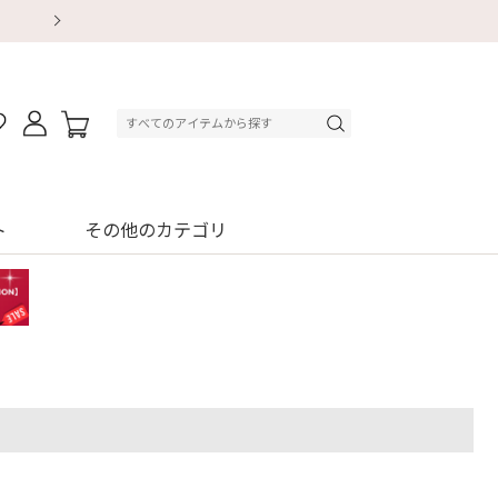
【重要】地震による配送遅延・店舗休業のお知ら
【8/13～8/16】夏季休業のお知らせ
【8/13～8/16】夏季休業のお知らせ
初回購入はブラ返送料無料
初回購入はブラ返送料無料
初回購入はブラ返送料無料
デジタルギフトサービス
デジタルギフトサービス
ト
その他のカテゴリ