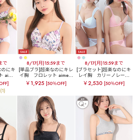
9まで
8/17(月)15:59まで
8/17(月)15:59まで
なのにキ
[単品ブラ]超楽なのにキレ
[ブラセット]超楽なのにキ
 aime
イ胸
フロレット aimerf
レイ胸
カリーノレース
 ブラジャ
eel楽ブラ(R) 単品ブラジ
aimerfeel楽ブラ(R) ブラ
￥1,925
￥2,530
OFF]
[50％OFF]
[50％OFF]
ツ
ャー
ジャー&ショーツ
(1)