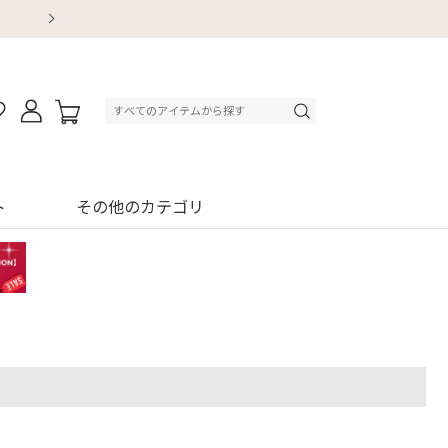
【重要】地震による配送遅延・店舗休業のお知ら
【8/13～8/16】夏季休業のお知らせ
【8/13～8/16】夏季休業のお知らせ
初回購入はブラ返送料無料
初回購入はブラ返送料無料
初回購入はブラ返送料無料
デジタルギフトサービス
デジタルギフトサービス
ト
その他のカテゴリ