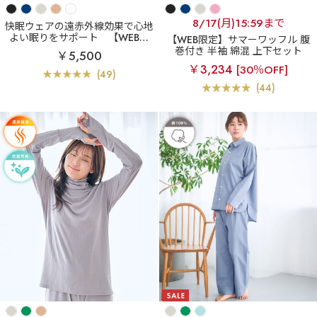
8/17(月)15:59まで
快眠ウェアの遠赤外線効果で心地
よい眠りをサポート
【WEB限
【WEB限定】サマーワッフル 腹
定】着るだけ 快眠ウェア 長袖 上
巻付き 半袖 綿混 上下セット
￥5,500
下セット
￥3,234
[30％OFF]
(49)
(44)