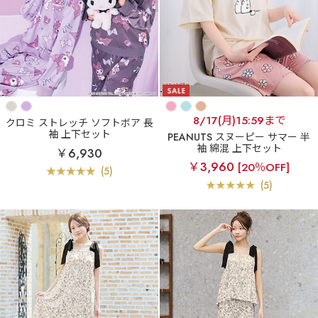
8/17(月)15:59まで
クロミ ストレッチ ソフトボア 長
袖 上下セット
PEANUTS スヌーピー サマー 半
袖 綿混 上下セット
￥6,930
￥3,960
[20％OFF]
(5)
(5)