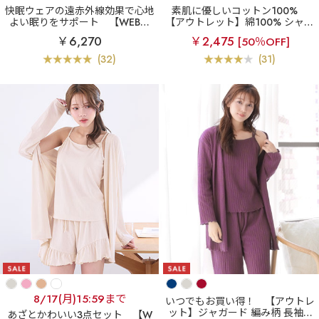
快眠ウェアの遠赤外線効果で心地
素肌に優しいコットン100%
よい眠りをサポート
【WEB限
【アウトレット】綿100% シャツ
定】3首あったか 着るだけ 快眠
パジャマ 長袖 上下セット (男女
￥6,270
￥2,475
[50％OFF]
ウェア 腹巻付き 長袖 上下セット
兼用サイズ)
(32)
(31)
8/17(月)15:59まで
いつでもお買い得！
【アウトレ
ット】ジャガード 編み柄 長袖 3
あざとかわいい3点セット
【W