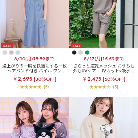
8/10(月)15:59まで
8/17(月)15:59まで
湯上がりの一瞬を快適にする一枚
さらっと速乾メッシュ おうちも
ヘアバンド付き パイル ワンピ
外もUVケア
UVカット×吸水速
ース
乾 メッシュ 半袖 上下セット
￥2,695
￥2,475
[30％OFF]
[50％OFF]
(5)
(5)