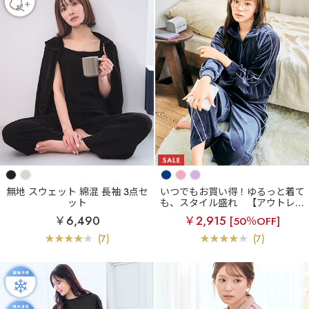
無地 スウェット 綿混 長袖 3点セ
いつでもお買い得！ゆるっと着て
ット
も、スタイル盛れ
【アウトレッ
ト】シャイニーベロア 長袖 上下
￥6,490
￥2,915
[50％OFF]
セット
(7)
(7)