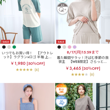
8/17(月)15:59まで
いつでもお買い得！
【アウトレ
ット】ラグラン×ロゴ 半袖 上下
着た瞬間サラッ！汗ばむ季節の救
セット
世主
【WEB限定】さらっとド
￥1,980
[50％OFF]
ライ 腹巻付き 半袖 綿混 上下セ
￥3,465
[30％OFF]
ット
(6)
(6)