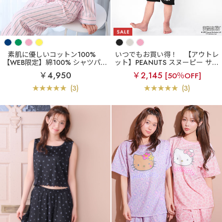
素肌に優しいコットン100%
いつでもお買い得！
【アウトレ
【WEB限定】綿100% シャツパジ
ット】PEANUTS スヌーピー サン
ャマ 長袖 上下セット (男女兼用
グラス 半袖 綿混 キッズ 上下セ
￥4,950
￥2,145
[50％OFF]
サイズ)
ット
(3)
(3)