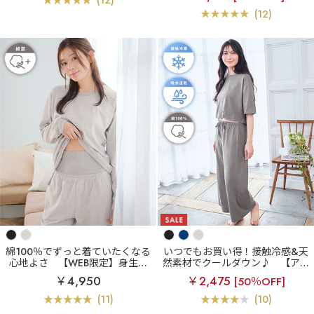
(12)
(12)
綿100％でずっと着ていたくなる
いつでもお買い得！接触冷感&天
心地よさ
【WEB限定】身生地
然素材でクールダウン♪
【アウ
綿100% 腹巻付き 長袖 上下セッ
トレット】綿100% 接触冷感 半
￥4,950
￥2,475
[50％OFF]
ト
袖 上下セット
(11)
(10)