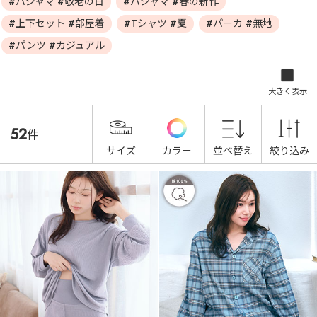
#パジャマ #敬老の日
#パジャマ #春の新作
#上下セット #部屋着
#Tシャツ #夏
#パーカ #無地
#パンツ #カジュアル
大きく表示
52
件
サイズ
カラー
並べ替え
絞り込み