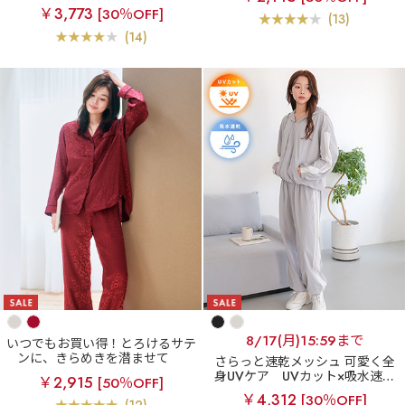
柄 綿混 半袖 ショートパンツ 上
定】着るだけ 快眠ウェア 半袖 上
￥3,773
[30％OFF]
下セット (男女兼用サイズ)
下セット
(13)
(14)
8/17(月)15:59まで
いつでもお買い得！とろけるサテ
ンに、きらめきを潜ませて
さらっと速乾メッシュ 可愛く全
【アウトレット】ヒョウサテン
身UVケア
UVカット×吸水速乾
￥2,915
[50％OFF]
パジャマ 長袖 上下セット
メッシュ フルジップパーカ 長袖
￥4,312
[30％OFF]
上下セット