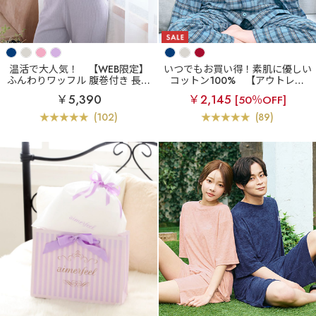
温活で大人気！
【WEB限定】
いつでもお買い得！素肌に優しい
ふんわりワッフル 腹巻付き 長袖
コットン100%
【アウトレッ
上下セット
ト】綿100% ネルシャツ パジャ
￥5,390
￥2,145
[50％OFF]
マ 長袖 上下セット (男女兼用サ
イズ)
(102)
(89)