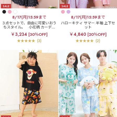
8/17(月)15:59まで
8/17(月)15:59まで
３点セットで、自由に可愛いおう
ハローキティ サマー 半袖 上下セ
ちスタイル。
小花柄 カーディ
ット
ガン付き 長袖 3点セット
￥3,234
￥4,840
[30％OFF]
[20％OFF]
(3)
(2)