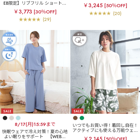
点セット
EB限定】リブフリル ショートパ
￥3,245
[50％OFF]
ンツ 3点セット
￥3,773
[30％OFF]
(20)
(29)
8/17(月)15:59まで
いつでもお買い得！着回し自在！
アクティブにも使える万能ウェア
快眠ウェアで冷え対策！夏の心地
【アウトレット】パームリーフ
よい眠りをサポート
【WEB限
￥2,145
[50％OFF]