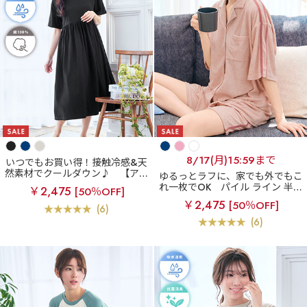
8/17(月)15:59まで
いつでもお買い得！接触冷感&天
然素材でクールダウン♪
【アウ
ゆるっとラフに、家でも外でもこ
トレット】綿100% 接触冷感 ミ
れ一枚でOK
パイル ライン 半袖
￥2,475
[50％OFF]
モレ丈 ワンピース
上下セット
￥2,475
[50％OFF]
(6)
(6)