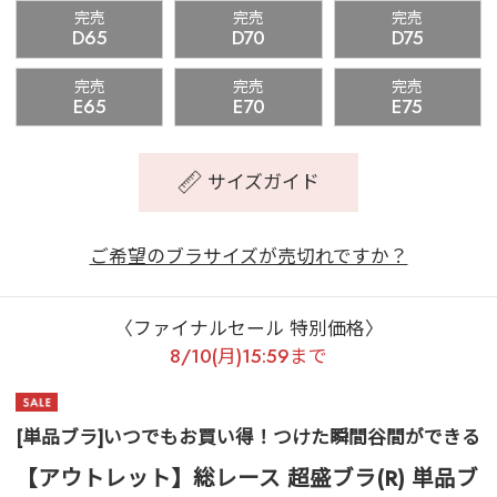
完売
完売
完売
D65
D70
D75
完売
完売
完売
E65
E70
E75
サイズガイド
ご希望のブラサイズが売切れですか？
〈ファイナルセール 特別価格〉
8/10(月)15:59まで
[単品ブラ]いつでもお買い得！つけた瞬間谷間ができる
【アウトレット】総レース 超盛ブラ(R) 単品ブ