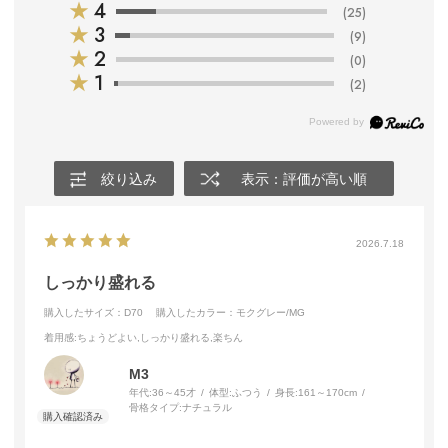
★
4
(25)
★
3
(9)
★
2
(0)
★
1
(2)
絞り込み
表示：評価が高い順
2026.7.18
しっかり盛れる
購入したサイズ：D70
購入したカラー：モクグレー/MG
着用感
:ちょうどよい,しっかり盛れる,楽ちん
M3
年代:
36～45才
体型:
ふつう
身長:
161～170cm
骨格タイプ:
ナチュラル