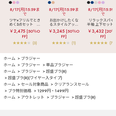
8/17(月)15:59ま
8/17(月)15:59ま
8/17(月)15:59
で
で
で
ツヤ×フリルでとき
お出かけしたくな
リラックスパイ
めく3点セット
シ
るスタイルアップ
半袖 上下セット 
ルキー ショートパ
見え
ストライプ
女兼用サイズ)
￥2,475
￥3,245
￥3,432
[50％O
[50％O
[20％
ンツ 3点セット
フリル ロングパン
FF]
FF]
FF]
ツ 綿混 上下セット
(3)
(1)
(70
ホーム
ブラジャー
ホーム
ブラジャー
単品ブラジャー
ホーム
ブラジャー
超盛ブラ(R)
超盛ブラ(R)(ワイヤー入タイプ)
ホーム
セール対象商品
クリアランスセール
ブラ特別価格
1299円・1499円
ホーム
アウトレット
ブラジャー
超盛ブラ(R)