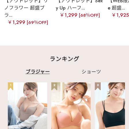
【アウトレット】リ
【アウトレット】Sex
【WEB限定
ノフラワー 超盛ブ
y Up ハーフ...
e 超盛...
ラ...
￥1,299
￥1,92
[68％OFF]
￥1,299
[69％OFF]
ランキング
ブラジャー
ショーツ
1
2
3