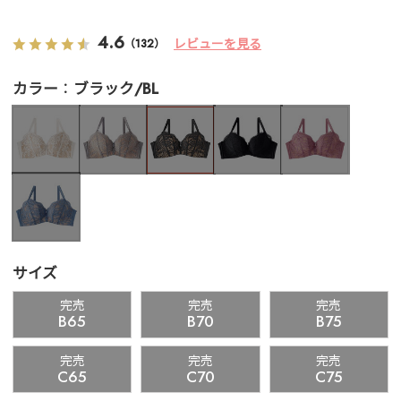
4.6
レビューを見る
（132）
カラー
ブラック/BL
サイズ
完売
完売
完売
B65
B70
B75
完売
完売
完売
C65
C70
C75