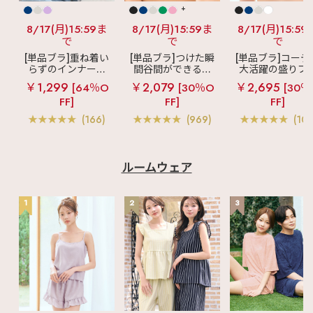
+
8/17(月)15:59ま
8/17(月)15:59ま
8/17(月)15:59
で
で
で
[単品ブラ]重ね着い
[単品ブラ]つけた瞬
[単品ブラ]コーデ
らずのインナーブ
間谷間ができるシ
大活躍の盛りブ
ラ
リッチバスト
ームレスブラ
超
ショートレン
￥1,299
￥2,079
￥2,695
[64％O
[30％O
[30％
ブラトップ (ワイヤ
盛ブラ(R) シームレ
ス ブラトップ 超
FF]
FF]
FF]
ー入り)
ス 単品ブラジャー
ブラ(R) 単品ブラ
ャー
(166)
(969)
(103
ルームウェア
1
2
3