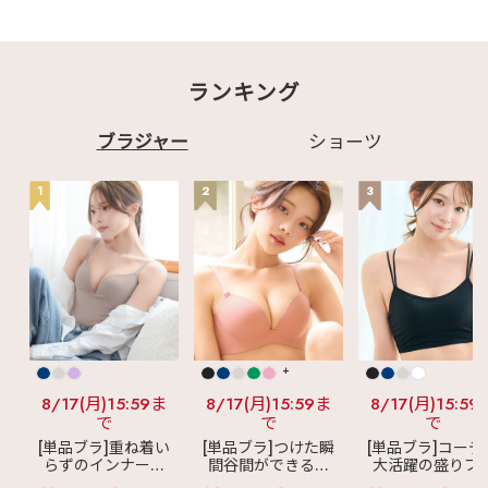
スバスト 超盛ブラ(R)
┈♡ ▽商品はこちら
商品番号:192513 -----
▽ ✧1650413 リフト
--------------------------
カシュクールレース脇
---------- #エメフィー
高ブラ(R) ✧603713
ル #aimerfeel #ラン
カシュクールレース脇
ジェリーブランド #ラ
ランキング
高ブラ(R) ✧709513
ンジェリーショップ #
aimerfeel楽ブラ(R)
盛れるブラ #可愛いブ
✧194601 Beauty up
ラ #脇高ブラ #可愛い
ノンワイヤー 超盛ブラ
ブラジャー
ショーツ
が好き #おしゃれな下
(R) ブラジャー&ショ
着 #大人可愛い #デー
ーツ ✧577101 シア
トコーデ #フレンチガ
ーリュクス(R) ブラジ
1
2
3
ーリー #大人ガーリー
ャー&ショーツ
#プチプラ #下着通販
✧192501 プリンセス
#ソフトエレガント #
バスト 超盛ブラ(R) ブ
上品コーデ #フェミニ
ラジャー&ショーツ
ンコーデ #大人女子コ
✧1901622 ロングジ
ーデ
ュエル ハーフバックシ
ョーツ ✧965822 バ
ックサテン リボン ハ
ーフバックショーツ
✧1903222 ハートチ
ュール レースアップ
+
ハーフバックショーツ
♡┈┈┈┈┈┈┈┈┈
8/17(月)15:59ま
8/17(月)15:59ま
8/17(月)15:59
┈┈┈┈┈┈┈┈┈┈
で
で
で
┈♡ 最後までご覧い
[単品ブラ]重ね着い
[単品ブラ]つけた瞬
[単品ブラ]コーデ
ただきありがとうござ
らずのインナーブ
間谷間ができるシ
大活躍の盛りブ
います♪ 掲載商品は画
像をタップ‼ 気になる
ラ
リッチバスト
ームレスブラ
超
ショートレン