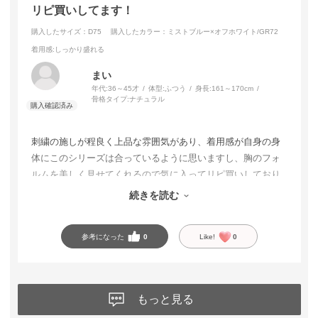
リピ買いしてます！
購入したサイズ：D75
購入したカラー：ミストブルー×オフホワイト/GR72
着用感
:しっかり盛れる
まい
年代:
36～45才
体型:
ふつう
身長:
161～170cm
骨格タイプ:
ナチュラル
刺繍の施しが程良く上品な雰囲気があり、着用感が自身の身
体にこのシリーズは合っているように思いますし、胸のフォ
ルムを美しく見せてくれるので気に入ってリピ買いしており
ます♡
続きを読む
参考になった
0
Like!
0
もっと見る