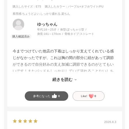
購入したサイズ：E75
購入したカラー：パープル×オフホワイト/PU
着用感
:ちょうどよい,しっかり盛れる,楽ちん
ゆっちゃん
年代:
16～25才
体型:
ぽっちゃり型
身長:
161～170cm
骨格タイプ:
ストレート
今までつけていた他店の下着はしっかり支えてくれている感
じがなかったですが、これは胸の間の部分に紐があって調節
ができるので自分好みの支え加減に調節できるのがとてもい
いです！またパッドもしっかりしていて溢れることないしち
ゃんと綺麗な形で保ってくれるのでスタイル良く見えます😊
続きを読む
色味もとても可愛くて1番愛用してます！
参考になった
0
Like!
0
2026.8.3