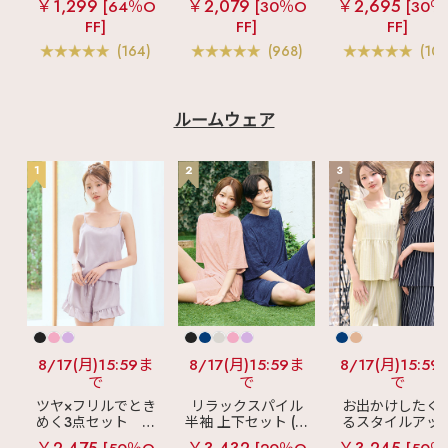
￥1,299
￥2,079
￥2,695
[64％O
[30％O
[30％
投稿は"保存"がオスス
ブラトップ (ワイヤ
盛ブラ(R) シームレ
ス ブラトップ 超
メ☑ この投稿の他に
FF]
FF]
FF]
ー入り)
ス 単品ブラジャー
ブラ(R) 単品ブラ
も ・ランジェリー、ル
ャー
(164)
(968)
(103
ームウェアの商品情報
・下着にまつわる最新
情報 などなど毎日更
新中🪄 ☞〖
@aimerfeel_official
ルームウェア
〗
♡┈┈┈┈┈┈┈┈┈
┈┈┈┈┈┈┈┈┈┈
1
2
3
┈♡ #aimerfeel #エ
メフィール #ランジェ
リーブランド #ランジ
ェリーショップ #下着
通販 #大人可愛い #可
愛いブラ #デートコー
デ #可愛い下着 #かわ
いいランジェリー #大
人エレガント #大人ガ
ーリー #ブラジャー #
ショーツ #下着女子 #
自分へのご褒美
8/17(月)15:59ま
8/17(月)15:59ま
8/17(月)15:59
で
で
で
ツヤ×フリルでとき
リラックスパイル
お出かけしたく
めく3点セット
シ
半袖 上下セット (男
るスタイルアッ
ルキー ショートパ
女兼用サイズ)
見え
ストライ