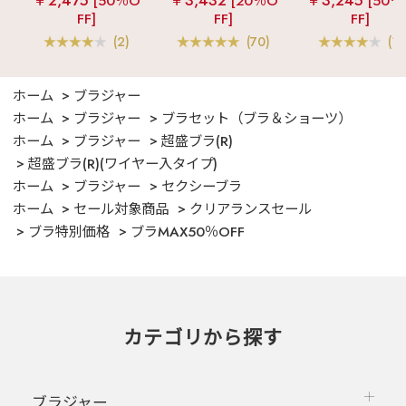
￥2,475
￥3,432
￥3,245
[50％O
[20％O
[50％
ンツ 3点セット
フリル ロングパ
FF]
FF]
FF]
ツ 綿混 上下セッ
(2)
(70)
(1)
ホーム
ブラジャー
ホーム
ブラジャー
ブラセット（ブラ＆ショーツ）
ホーム
ブラジャー
超盛ブラ(R)
超盛ブラ(R)(ワイヤー入タイプ)
ホーム
ブラジャー
セクシーブラ
ホーム
セール対象商品
クリアランスセール
ブラ特別価格
ブラMAX50％OFF
カテゴリから探す
ブラジャー