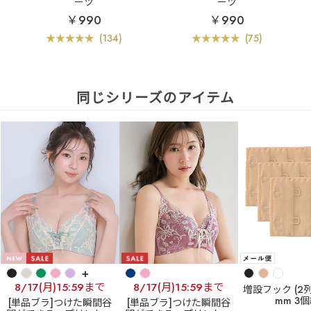
ーツ
ーツ
￥990
￥990
(134)
(75)
同じシリーズのアイテム
+
8/17(月)15:59まで
8/17(月)15:59まで
増設フック (2列×
mm 3
[単品ブラ]つけた瞬間谷
[単品ブラ]つけた瞬間谷