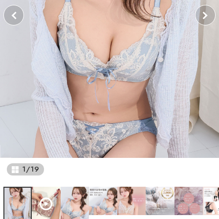
1
/
19