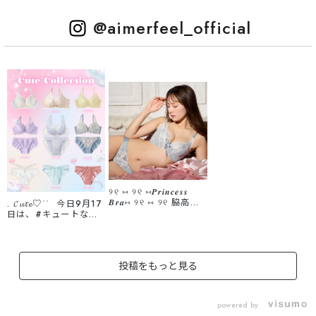
@aimerfeel_official
୨୧ ⑅ ୨୧ ⑅𝑷𝒓𝒊𝒏𝒄𝒆𝒔𝒔
𝑩𝒓𝒂⑅ ୨୧ ⑅ ୨୧ 脇高設
. 𝓒𝓾𝓽𝓮♡ʾʾ 今日9月17
計×リボンで驚きの谷
日は、#キュートな日
間を実現🩷 まるでプ
🧸🤍 身につけるだけで
リンセスドレスのよう
気分が上がる、 とびき
な 大人気シリーズに待
り可愛いランジェリー
望の新色登場🎀 背中は
をPICK UP🎀 インナ
投稿をもっと見る
U字バックでズレにく
ーから"きゅん♡"を仕
く、 安定感のある着け
込んで、 最強可愛いワ
心地に仕上げました✨
タシになっちゃお！
--------------------------
♡┈┈┈┈┈┈┈┈┈
powered by
--------------- プリンセ
┈┈┈┈┈┈┈┈┈┈