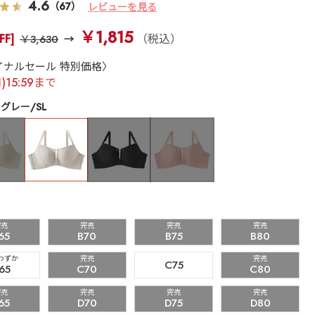
4.6
（67）
レビューを見る
￥1,815
FF]
（税込）
￥3,630
イナルセール 特別価格〉
月)15:59まで
グレー/SL
完売
完売
完売
完売
65
B70
B75
B80
わずか
完売
完売
C75
65
C70
C80
完売
完売
完売
完売
65
D70
D75
D80