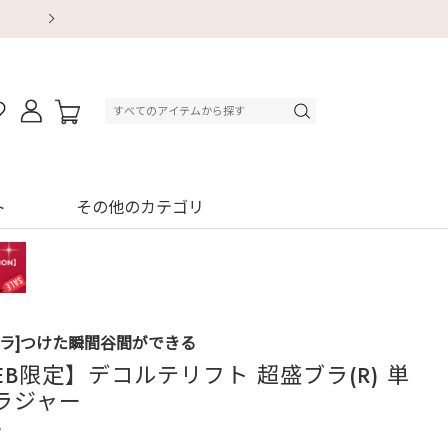
【重要】地震による配送遅延・店舗休業のお知ら
【重要】地震による配送遅延・店舗休業のお知ら
【8/13～8/16】夏季休業のお知らせ
【8/13～8/16】夏季休業のお知らせ
初回購入はブラ返送料無料
初回購入はブラ返送料無料
初回購入はブラ返送料無料
デジタルギフトサービス
ト
その他のカテゴリ
ブラ]つけた瞬間谷間ができる
EB限定】デコルテリフト 超盛ブラ(R) 単
ラジャー
3