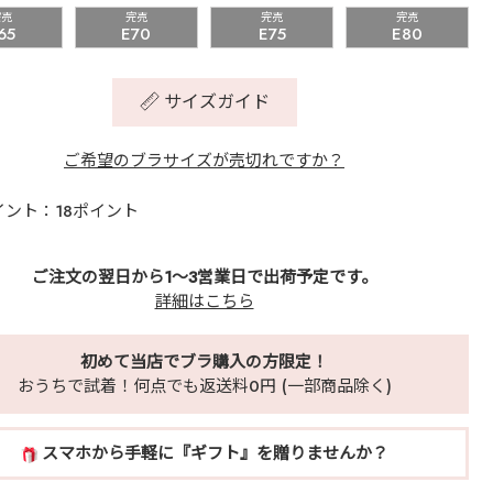
完売
完売
完売
完売
65
E70
E75
E80
サイズガイド
ご希望のブラサイズが売切れですか？
イント：18ポイント
ご注文の翌日から1～3営業日で出荷予定です。
詳細はこちら
初めて当店でブラ購入の方限定！
おうちで試着！何点でも返送料0円 (一部商品除く)
スマホから手軽に『ギフト』を贈りませんか？