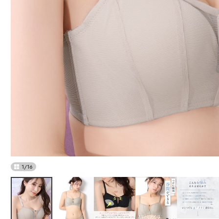
1
/
16