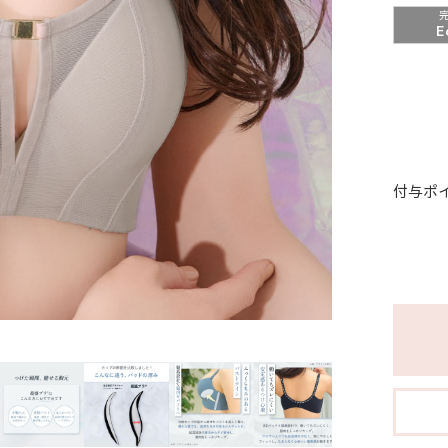
E
付与ポ