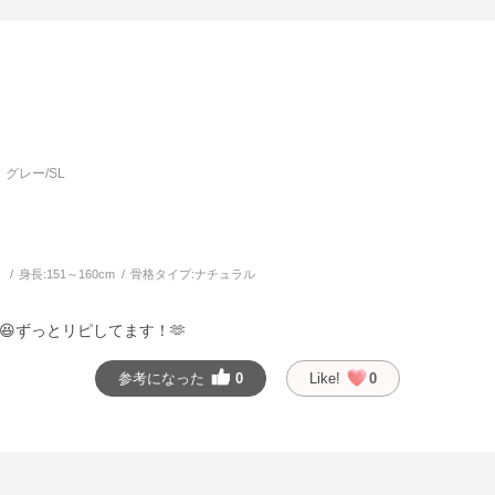
グレー/SL
う
身長:
151～160cm
骨格タイプ:
ナチュラル
ずっとリピしてます！🫶
参考になった
0
Like!
0