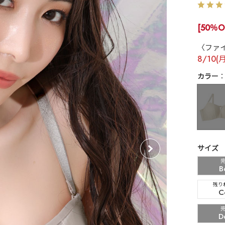
[50％O
〈ファ
8/10(
カラー
サイズ
B
残り
C
D