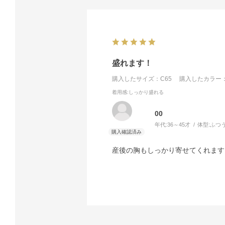
盛れます！
購入したサイズ：C65
購入したカラー：
着用感
:しっかり盛れる
00
年代:
36～45才
体型:
ふつ
産後の胸もしっかり寄せてくれます