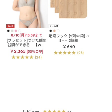
8/10(月)15:59まで
増設フック (2列×3段) 3
[ブラセット]つけた瞬間
8mm 3個組
谷間ができる
【WEB
￥660
限定】デコルテリフト
￥2,365
[50％OFF]
(28)
超盛ブラ(R) ブラジャー
(24)
&ショーツ
レビュー
67