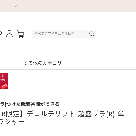
【重要】地震による配送遅延・店舗休業のお知ら
【重要】地震による配送遅延・店舗休業のお知ら
【8/13～8/16】夏季休業のお知らせ
【8/13～8/16】夏季休業のお知らせ
初回購入はブラ返送料無料
初回購入はブラ返送料無料
初回購入はブラ返送料無料
デジタルギフトサービス
ト
その他のカテゴリ
ブラ]つけた瞬間谷間ができる
EB限定】デコルテリフト 超盛ブラ(R) 単
ラジャー
3