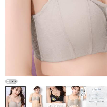
1
/
16