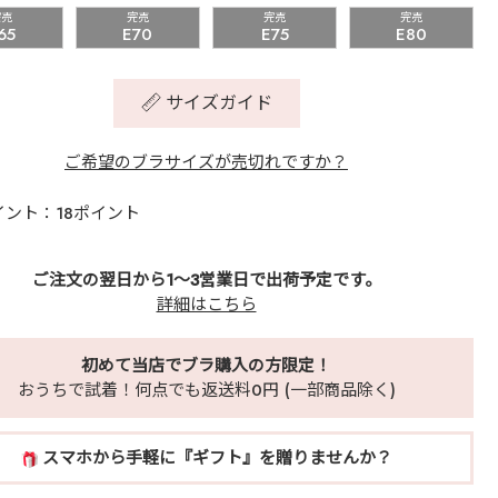
完売
完売
完売
完売
65
E70
E75
E80
サイズガイド
ご希望のブラサイズが売切れですか？
イント：18ポイント
ご注文の翌日から1～3営業日で出荷予定です。
詳細はこちら
初めて当店でブラ購入の方限定！
おうちで試着！何点でも返送料0円 (一部商品除く)
スマホから手軽に『ギフト』を贈りませんか？