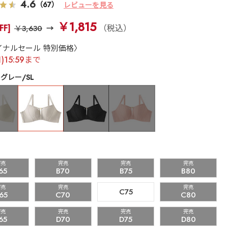
4.6
（67）
レビューを見る
￥1,815
FF]
（税込）
￥3,630
イナルセール 特別価格〉
月)15:59まで
グレー/SL
完売
完売
完売
完売
65
B70
B75
B80
完売
完売
完売
C75
65
C70
C80
完売
完売
完売
完売
65
D70
D75
D80