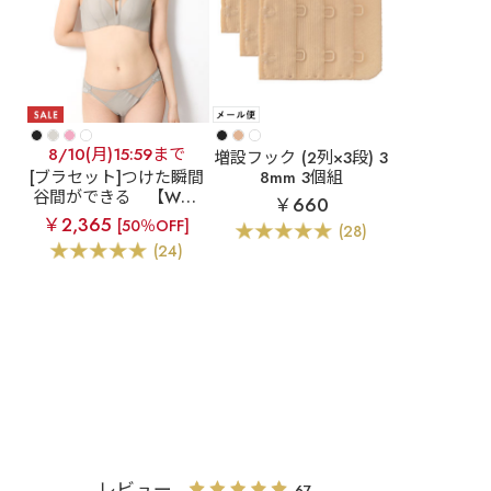
8/10(月)15:59まで
増設フック (2列×3段) 3
[ブラセット]つけた瞬間
8mm 3個組
谷間ができる
【WEB
￥660
限定】デコルテリフト
￥2,365
[50％OFF]
(28)
超盛ブラ(R) ブラジャー
(24)
&ショーツ
レビュー
67