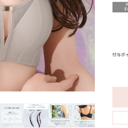
E
付与ポ