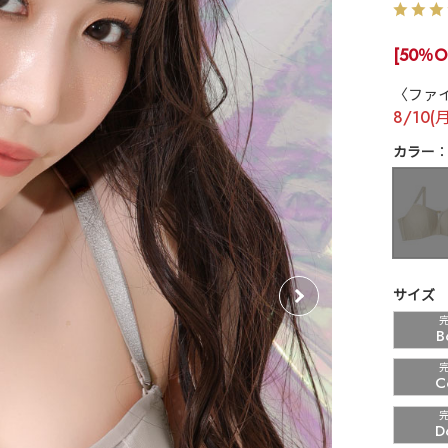
[50％O
〈ファ
8/10(
カラー
サイズ
B
C
D