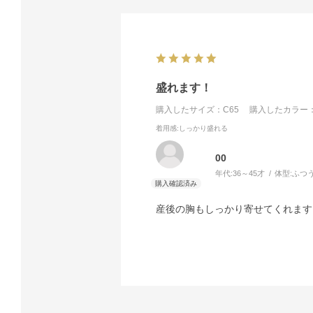
盛れます！
購入したサイズ：C65
購入したカラー：
着用感
:しっかり盛れる
00
年代:
36～45才
体型:
ふつ
産後の胸もしっかり寄せてくれます