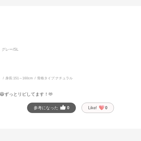
グレー/SL
う
身長:
151～160cm
骨格タイプ:
ナチュラル
ずっとリピしてます！🫶
参考になった
0
Like!
0