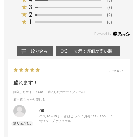
(13)
★
3
(3)
★
2
(2)
★
1
(0)
絞り込み
表示：評価が高い順
2026.6.26
盛れます！
購入したサイズ：C65
購入したカラー：グレー/SL
着用感
:しっかり盛れる
00
年代:
36～45才
体型:
ふつう
身長:
151～160cm
骨格タイプ:
ナチュラル