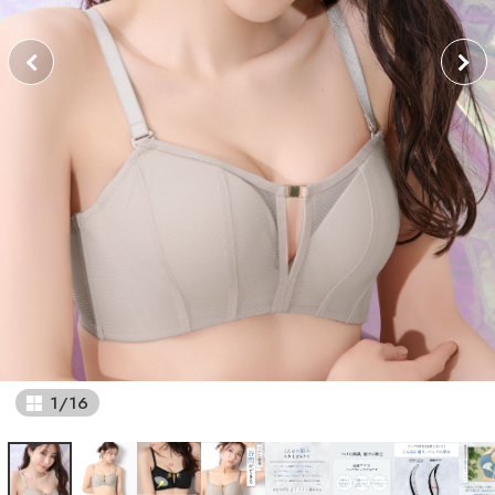
1
/
16