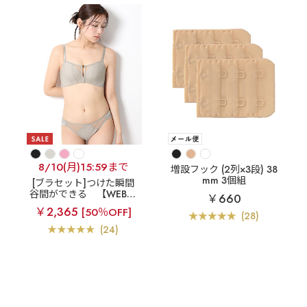
8/10(月)15:59まで
増設フック (2列×3段) 38
mm 3個組
[ブラセット]つけた瞬間
谷間ができる
【WEB限
￥660
定】デコルテリフト 超盛
￥2,365
[50％OFF]
ブラ(R) ブラジャー&ショ
(28)
ーツ
(24)