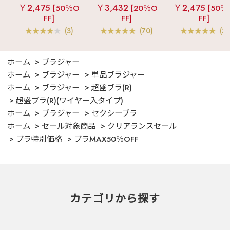
ルキー ショートパ
女兼用サイズ)
メニーフラワー 
￥2,475
￥3,432
￥2,475
[50％O
[20％O
[50％
ンツ 3点セット
ングパンツ 上下
FF]
FF]
FF]
ット
(3)
(70)
(3)
ホーム
ブラジャー
ホーム
ブラジャー
単品ブラジャー
ホーム
ブラジャー
超盛ブラ(R)
超盛ブラ(R)(ワイヤー入タイプ)
ホーム
ブラジャー
セクシーブラ
ホーム
セール対象商品
クリアランスセール
ブラ特別価格
ブラMAX50％OFF
カテゴリから探す