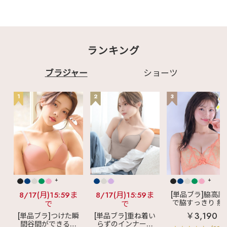
ランキング
ブラジャー
ショーツ
1
2
3
+
+
8/17(月)15:59ま
8/17(月)15:59ま
[単品ブラ]脇高設
で脇すっきり 痩
で
で
見えブラ
カシ
￥3,190
[単品ブラ]つけた瞬
[単品ブラ]重ね着い
クールレース脇
間谷間ができるシ
らずのインナーブ