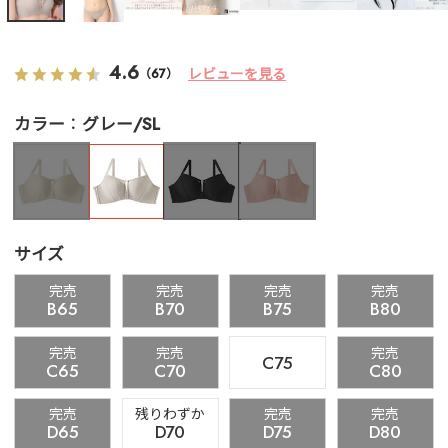
4.6
レビューを見る
（67）
カラー
グレー/SL
サイズ
完売
完売
完売
完売
B65
B70
B75
B80
完売
完売
完売
C75
C65
C70
C80
完売
残りわずか
完売
完売
D65
D70
D75
D80