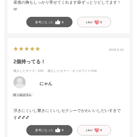
産後の胸もしっかり寄せてくれます😆ずっとリピしてます！
🫶
参考になった
0
Like!
0
2026.6.18
2個持ってる！
購入したサイズ：E65
購入したカラー：オフホワイト/OW
にゃん
浮きにくいし響きにくいしセクシーでかわいいしだいすきで
す💕💕💕
参考になった
0
Like!
0