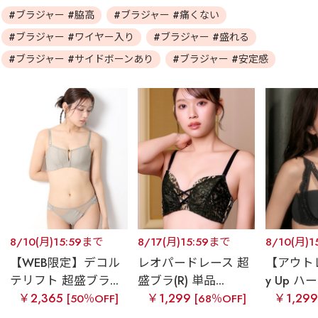
#ブラジャー #脇高
#ブラジャー #痛くない
#ブラジャー #ワイヤー入り
#ブラジャー #盛れる
#ブラジャー #サイドボーンあり
#ブラジャー #安定感
8/10(月)15:59まで
8/17(月)15:59まで
8/10(月)
【WEB限定】デコル
レオパードレース 超
【アウトレ
テリフト 超盛ブラ...
盛ブラ(R) 単品...
y Up ハーフ
￥2,365
￥1,299
￥1,29
[50％OFF]
[68％OFF]