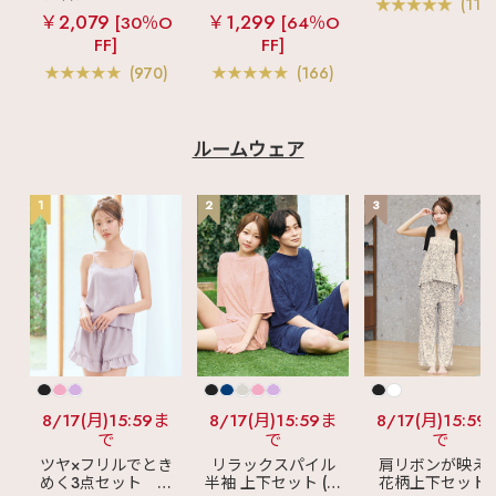
ブラ(R) 単品ブラ
(119
ームレスブラ
超
ラ
リッチバスト
ャー
￥2,079
￥1,299
[30％O
[64％O
盛ブラ(R) シームレ
ブラトップ (ワイヤ
FF]
FF]
ス 単品ブラジャー
ー入り)
(970)
(166)
ルームウェア
1
2
3
8/17(月)15:59ま
8/17(月)15:59ま
8/17(月)15:59
で
で
で
ツヤ×フリルでとき
リラックスパイル
肩リボンが映え
めく3点セット
シ
半袖 上下セット (男
花柄上下セット