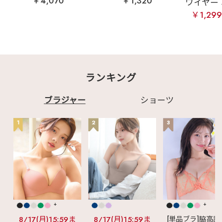
￥4,070
￥1,320
ワイヤー 単
￥1,29
ランキング
ブラジャー
ショーツ
1
2
3
+
+
8/17(月)15:59ま
8/17(月)15:59ま
[単品ブラ]脇高設