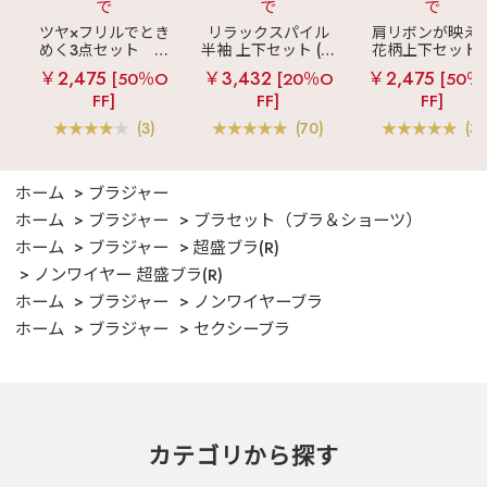
で
で
で
ツヤ×フリルでとき
リラックスパイル
肩リボンが映え
めく3点セット
シ
半袖 上下セット (男
花柄上下セット
ルキー ショートパ
女兼用サイズ)
メニーフラワー 
￥2,475
￥3,432
￥2,475
[50％O
[20％O
[50％
ンツ 3点セット
ングパンツ 上下
FF]
FF]
FF]
ット
(3)
(70)
(3)
ホーム
ブラジャー
ホーム
ブラジャー
ブラセット（ブラ＆ショーツ）
ホーム
ブラジャー
超盛ブラ(R)
ノンワイヤー 超盛ブラ(R)
ホーム
ブラジャー
ノンワイヤーブラ
ホーム
ブラジャー
セクシーブラ
カテゴリから探す