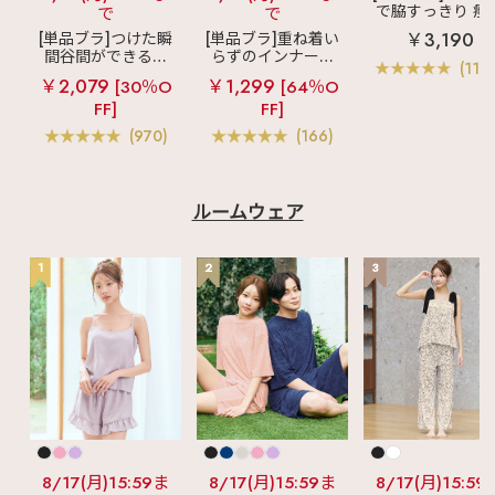
で脇すっきり 痩
で
で
見えブラ
カシ
￥3,190
[単品ブラ]つけた瞬
[単品ブラ]重ね着い
クールレース脇
間谷間ができるシ
らずのインナーブ
ブラ(R) 単品ブラ
(119
ームレスブラ
超
ラ
リッチバスト
ャー
￥2,079
￥1,299
[30％O
[64％O
盛ブラ(R) シームレ
ブラトップ (ワイヤ
FF]
FF]
ス 単品ブラジャー
ー入り)
(970)
(166)
ルームウェア
1
2
3
8/17(月)15:59ま
8/17(月)15:59ま
8/17(月)15:59