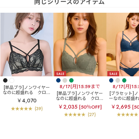
同じシリーズのアイテム
8/17(月)15:59まで
8/17(月)15
[単品ブラ]ノンワイヤー
なのに超盛れる
クロス
[単品ブラ]ノンワイヤー
[ブラセット]
コードレース ノンワイヤ
なのに超盛れる
クロス
ーなのに超盛
￥4,070
ー 超盛ブラ(R) 単品ブラ
コードレース ノンワイヤ
スコードレース
￥2,035
￥2,695
[50％OFF]
[5
ジャー
ー 超盛ブラ(R) 単品ブラ
ヤー 超盛ブラ(
(39)
ジャー
ャー&シ
(27)