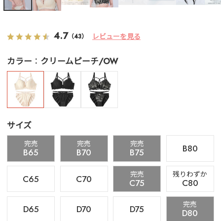
4.7
レビューを見る
（43）
カラー
クリームピーチ/OW
サイズ
完売
完売
完売
B80
B65
B70
B75
完売
残りわずか
C65
C70
C75
C80
完売
D65
D70
D75
D80