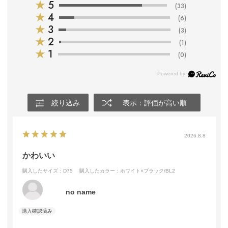
★
5
(33)
★
4
(6)
★
3
(3)
★
2
(1)
★
1
(0)
絞り込み
表示：評価が高い順
2026.8.8
かわいい
購入したサイズ：D75
購入したカラー：ホワイト×ブラック/BL2
no name