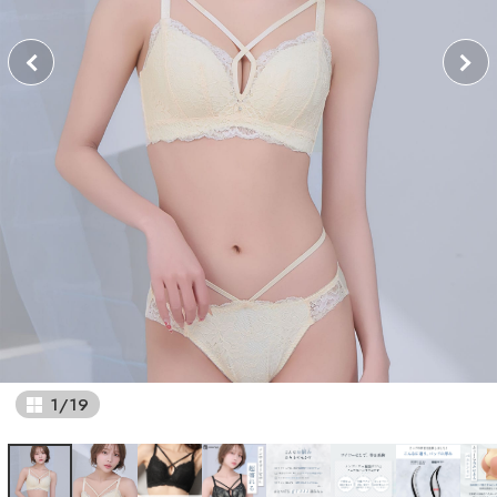
1
/
19