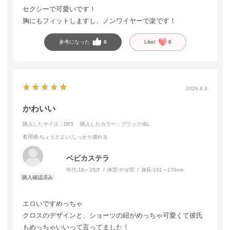
セクシーで可愛いです！
胸にもフィットしますし、ノンワイヤーで楽です！
参考になった
0
Like!
0
2026.8.3
かわいい
購入したサイズ：D65
購入したカラー：ブラック/BL
着用感
:ちょうどよい,しっかり盛れる
ベビカステラ
年代:
16～25才
体型:
やせ型
身長:
161～170cm
エロいですめっちゃ
クロスのデザインと、ショーツの紐がめっちゃ可愛くて彼氏
もめっちゃいいって言ってました！