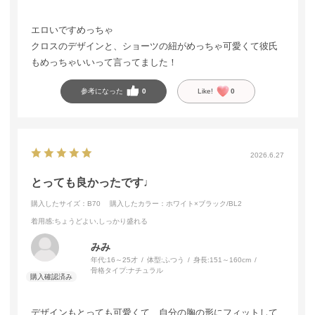
エロいですめっちゃ
クロスのデザインと、ショーツの紐がめっちゃ可愛くて彼氏
もめっちゃいいって言ってました！
参考になった
0
Like!
0
2026.6.27
とっても良かったです♩
購入したサイズ：B70
購入したカラー：ホワイト×ブラック/BL2
着用感
:ちょうどよい,しっかり盛れる
みみ
年代:
16～25才
体型:
ふつう
身長:
151～160cm
骨格タイプ:
ナチュラル
デザインもとっても可愛くて、自分の胸の形にフィットして