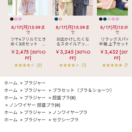
8/17(月)15:59ま
8/17(月)15:59ま
8/17(月)15:59
で
で
で
ツヤ×フリルでとき
お出かけしたくな
リラックスパイ
めく3点セット
シ
るスタイルアップ
半袖 上下セット 
ルキー ショートパ
見え
ストライプ
女兼用サイズ)
￥2,475
￥3,245
￥3,432
[50％O
[50％O
[20％
ンツ 3点セット
フリル ロングパン
FF]
FF]
FF]
ツ 綿混 上下セット
(2)
(1)
(70
ホーム
ブラジャー
ホーム
ブラジャー
ブラセット（ブラ＆ショーツ）
ホーム
ブラジャー
超盛ブラ(R)
ノンワイヤー 超盛ブラ(R)
ホーム
ブラジャー
ノンワイヤーブラ
ホーム
ブラジャー
セクシーブラ