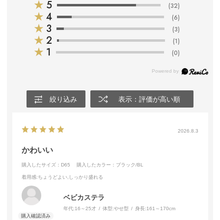
★
5
(32)
★
4
(6)
★
3
(3)
★
2
(1)
★
1
(0)
絞り込み
表示：評価が高い順
2026.8.3
かわいい
購入したサイズ：D65
購入したカラー：ブラック/BL
着用感
:ちょうどよい,しっかり盛れる
ベビカステラ
年代:
16～25才
体型:
やせ型
身長:
161～170cm