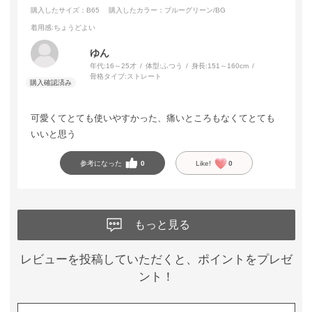
購入したサイズ：B65
購入したカラー：ブルーグリーン/BG
着用感
:ちょうどよい
ゆん
年代:
16～25才
体型:
ふつう
身長:
151～160cm
骨格タイプ:
ストレート
可愛くてとても使いやすかった、痛いところもなくてとても
いいと思う
参考になった
0
Like!
0
もっと見る
レビューを投稿していただくと、ポイントをプレゼ
ント！