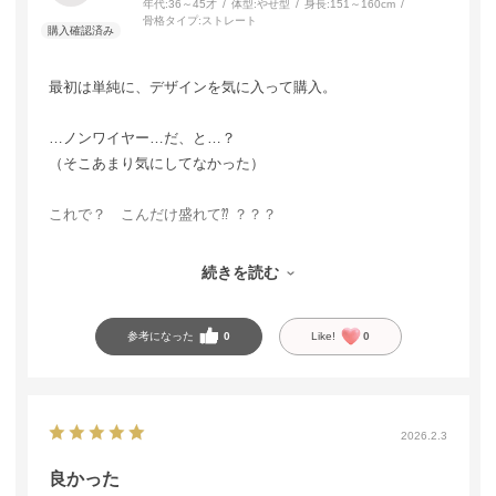
年代:
36～45才
体型:
やせ型
身長:
151～160cm
骨格タイプ:
ストレート
最初は単純に、デザインを気に入って購入。
…ノンワイヤー…だ、と…？
（そこあまり気にしてなかった）
これで？ こんだけ盛れて⁇ ？？？
もはや、ワイヤーの立場がありません。
続きを読む
ワイヤーが失業しかけています。
参考になった
0
Like!
0
2026.2.3
良かった