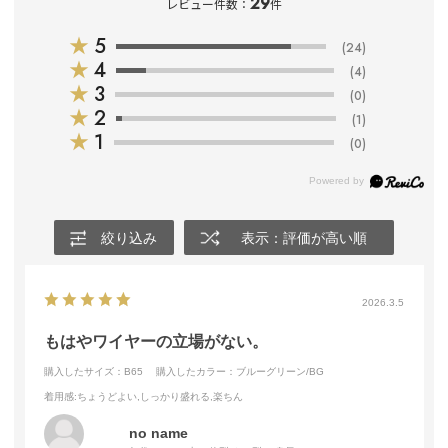
29
レビュー件数：
件
★
5
(24)
★
4
(4)
★
3
(0)
★
2
(1)
★
1
(0)
絞り込み
表示：評価が高い順
2026.3.5
もはやワイヤーの立場がない。
購入したサイズ：B65
購入したカラー：ブルーグリーン/BG
着用感
:ちょうどよい,しっかり盛れる,楽ちん
no name