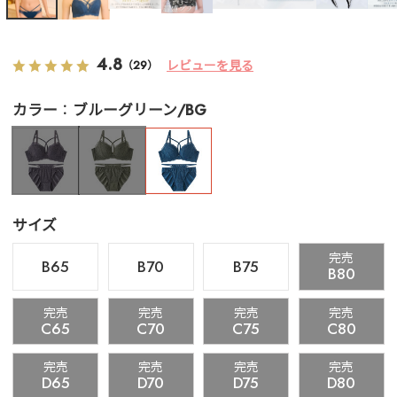
4.8
レビューを見る
（29）
カラー
ブルーグリーン/BG
サイズ
完売
B65
B70
B75
B80
完売
完売
完売
完売
C65
C70
C75
C80
完売
完売
完売
完売
D65
D70
D75
D80