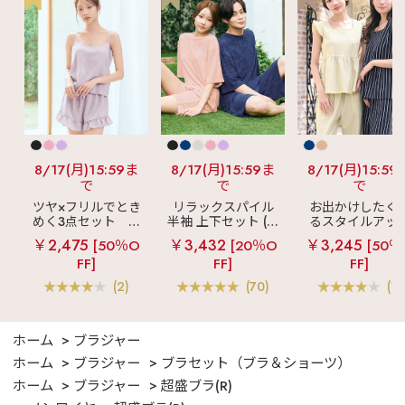
8/17(月)15:59ま
8/17(月)15:59ま
8/17(月)15:59
で
で
で
ツヤ×フリルでとき
リラックスパイル
お出かけしたく
めく3点セット
シ
半袖 上下セット (男
るスタイルアッ
ルキー ショートパ
女兼用サイズ)
見え
ストライ
￥2,475
￥3,432
￥3,245
[50％O
[20％O
[50％
ンツ 3点セット
フリル ロングパ
FF]
FF]
FF]
ツ 綿混 上下セッ
(2)
(70)
(1)
ホーム
ブラジャー
ホーム
ブラジャー
ブラセット（ブラ＆ショーツ）
ホーム
ブラジャー
超盛ブラ(R)