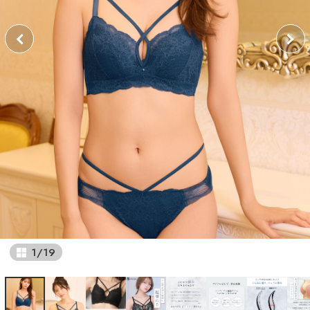
1
/
19