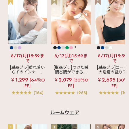
+
8/17(月)15:59ま
8/17(月)15:59ま
8/17(月)15:59
で
で
で
[単品ブラ]重ね着い
[単品ブラ]つけた瞬
[単品ブラ]コーデ
らずのインナーブ
間谷間ができるシ
大活躍の盛りブ
ラ
リッチバスト
ームレスブラ
超
ショートレン
￥1,299
￥2,079
￥2,695
[64％O
[30％O
[30％
ブラトップ (ワイヤ
盛ブラ(R) シームレ
ス ブラトップ 超
FF]
FF]
FF]
ー入り)
ス 単品ブラジャー
ブラ(R) 単品ブラ
ャー
(164)
(968)
(103
ルームウェア
1
2
3