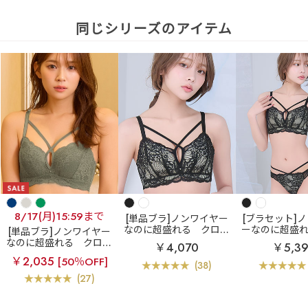
同じシリーズのアイテム
8/17(月)15:59まで
[単品ブラ]ノンワイヤー
[ブラセット]
なのに超盛れる
クロス
ーなのに超盛
[単品ブラ]ノンワイヤー
コードレース ノンワイヤ
スコードレース
なのに超盛れる
クロス
￥4,070
￥5,3
ー 超盛ブラ(R) 単品ブラ
ヤー 超盛ブラ(
コードレース ノンワイヤ
￥2,035
[50％OFF]
ジャー
ャー&シ
ー 超盛ブラ(R) 単品ブラ
(38)
ジャー
(27)