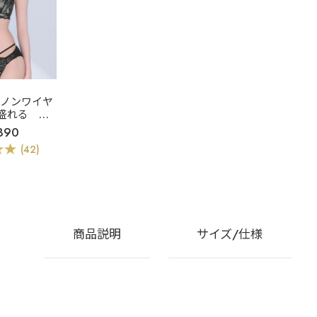
]ノンワイヤ
盛れる
ク
レース ノン
390
盛ブラ(R)
(42)
&ショーツ
商品説明
サイズ/仕様