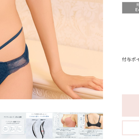
E
付与ポ