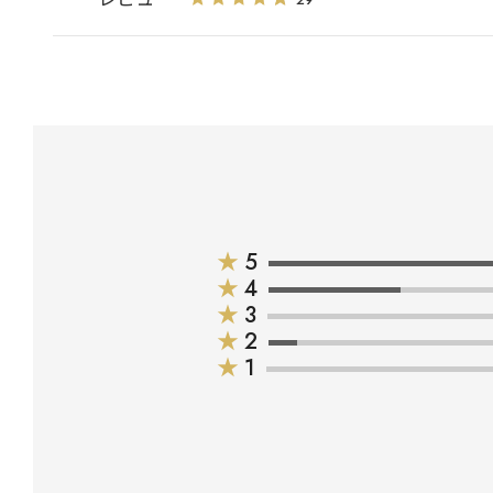
★
5
★
4
★
3
★
2
★
1