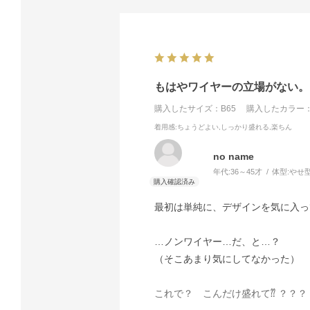
もはやワイヤーの立場がない。
購入したサイズ：B65
購入したカラー：
着用感
:ちょうどよい,しっかり盛れる,楽ちん
no name
年代:
36～45才
体型:
やせ
最初は単純に、デザインを気に入っ
…ノンワイヤー…だ、と…？
（そこあまり気にしてなかった）
これで？ こんだけ盛れて⁇ ？？？