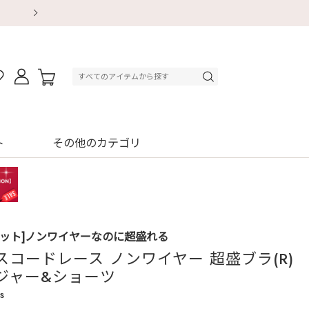
【重要】地震による配送遅延・店舗休業のお知ら
【重要】地震による配送遅延・店舗休業のお知ら
【8/13～8/16】夏季休業のお知らせ
【8/13～8/16】夏季休業のお知らせ
初回購入はブラ返送料無料
初回購入はブラ返送料無料
初回購入はブラ返送料無料
デジタルギフトサービス
ト
その他のカテゴリ
セット]ノンワイヤーなのに超盛れる
スコードレース ノンワイヤー 超盛ブラ(R)
ジャー&ショーツ
s