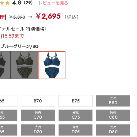
4.8
（29）
レビューを見る
￥2,695
FF]
（税込）
￥5,390
イナルセール 特別価格〉
月)15:59まで
ブルーグリーン/BG
完売
65
B70
B75
B80
完売
完売
完売
完売
65
C70
C75
C80
完売
完売
完売
完売
65
D70
D75
D80