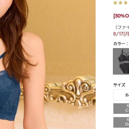
[50％O
〈ファ
8/17(
カラー
サイズ
B
C
D