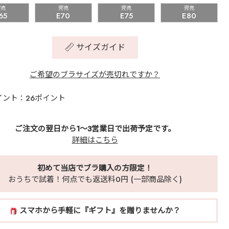
完売
完売
完売
完売
65
E70
E75
E80
サイズガイド
ご希望のブラサイズが売切れですか？
イント：26ポイント
ご注文の翌日から1～3営業日で出荷予定です。
詳細はこちら
初めて当店でブラ購入の方限定！
おうちで試着！何点でも返送料0円 (一部商品除く)
スマホから手軽に『ギフト』を贈りませんか？