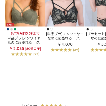
8/17(月)15:59まで
[単品ブラ]ノンワイヤー
[ブラセット
[単品ブラ]ノンワイヤー
なのに超盛れる
クロ
ーなのに超
なのに超盛れる
クロ
スコードレース ノンワ
ロスコード
￥4,070
￥5,
スコードレース ノンワ
イヤー 超盛ブラ(R) 単
ワイヤー 超
￥2,035
[50％OFF]
(39)
イヤー 超盛ブラ(R) 単
品ブラジャー
ブラジャー
(27)
品ブラジャー
レビュー
29