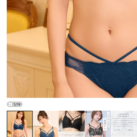
1
/
19