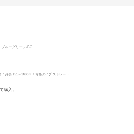
ブルーグリーン/BG
型
身長:
151～160cm
骨格タイプ:
ストレート
て購入。