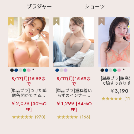
ブラジャー
ショーツ
1
2
3
+
+
8/17(月)15:59ま
8/17(月)15:59ま
[単品ブラ]脇高設
で脇すっきり 痩
で
で
見えブラ
カシ
￥3,190
[単品ブラ]つけた瞬
[単品ブラ]重ね着い
クールレース脇
間谷間ができるシ
らずのインナーブ
ブラ(R) 単品ブラ
(119
ームレスブラ
超
ラ
リッチバスト
ャー
￥2,079
￥1,299
[30％O
[64％O
盛ブラ(R) シームレ
ブラトップ (ワイヤ
FF]
FF]
ス 単品ブラジャー
ー入り)
(970)
(166)