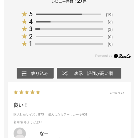
27
レビュー件数：
件
★
5
(19)
★
4
(6)
★
3
(2)
★
2
(0)
★
1
(0)
絞り込み
表示：評価が高い順
2026.3.24
良い！
購入したサイズ：B75
購入したカラー：カーキ/KG
着用感
:ちょうどよい
なー