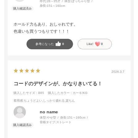
年代:
26～35才
体型:
ぽっちゃり型
身長:
151～160cm
ホールド力もあり、おしゃれです。
色違いも買うつもりです！！！
参考になった
0
Like!
0
2026.3.7
コードのデザインが、かなりきいてる！
購入したサイズ：B65
購入したカラー：カーキ/KG
着用感
:ちょうどよい,しっかり盛れる,楽ちん
no name
体型:
やせ型
身長:
151～160cm
骨格タイプ:
ストレート