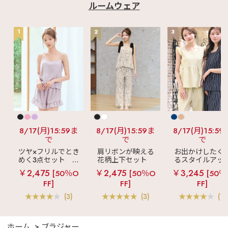
ルームウェア
1
2
3
8/17(月)15:59ま
8/17(月)15:59ま
8/17(月)15:59
で
で
で
ツヤ×フリルでとき
肩リボンが映える
お出かけしたく
めく3点セット
シ
花柄上下セット
るスタイルアッ
ルキー ショートパ
メニーフラワー ロ
見え
ストライ
￥2,475
￥2,475
￥3,245
[50％O
[50％O
[50％
ンツ 3点セット
ングパンツ 上下セ
フリル ロングパ
FF]
FF]
FF]
ット
ツ 綿混 上下セッ
(3)
(3)
(1)
ホーム
ブラジャー