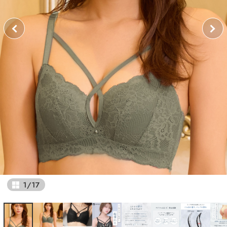
1
/
17