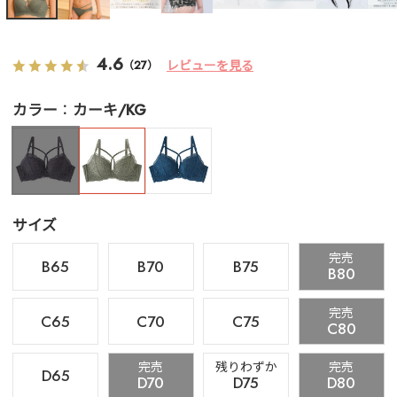
4.6
レビューを見る
（27）
カラー
カーキ/KG
サイズ
完売
B65
B70
B75
B80
完売
C65
C70
C75
C80
完売
残りわずか
完売
D65
D70
D75
D80