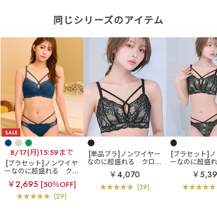
同じシリーズのアイテム
8/17(月)15:59まで
[単品ブラ]ノンワイヤー
[ブラセット]
なのに超盛れる
クロス
ーなのに超盛
[ブラセット]ノンワイヤ
コードレース ノンワイヤ
スコードレース
ーなのに超盛れる
クロ
￥4,070
￥5,3
ー 超盛ブラ(R) 単品ブラ
ヤー 超盛ブラ(
スコードレース ノンワイ
￥2,695
[50％OFF]
ジャー
ャー&シ
ヤー 超盛ブラ(R) ブラジ
(39)
ャー&ショーツ
(29)