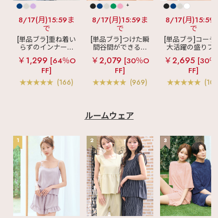
+
8/17(月)15:59ま
8/17(月)15:59ま
8/17(月)15:59
で
で
で
[単品ブラ]重ね着い
[単品ブラ]つけた瞬
[単品ブラ]コーデ
らずのインナーブ
間谷間ができるシ
大活躍の盛りブ
ラ
リッチバスト
ームレスブラ
超
ショートレン
￥1,299
￥2,079
￥2,695
[64％O
[30％O
[30％
ブラトップ (ワイヤ
盛ブラ(R) シームレ
ス ブラトップ 超
FF]
FF]
FF]
ー入り)
ス 単品ブラジャー
ブラ(R) 単品ブラ
ャー
(166)
(969)
(103
ルームウェア
1
2
3