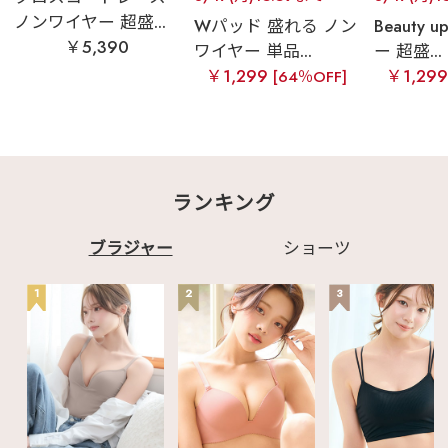
ノンワイヤー 超盛...
Wパッド 盛れる ノン
Beauty
￥5,390
ワイヤー 単品...
ー 超盛...
￥1,299
￥1,29
[64％OFF]
ランキング
ブラジャー
ショーツ
1
2
3