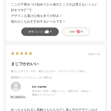
ここの下着をつけ始めてから他のところのは買えないくらい
好きです(*´˘`*)
デザインも着け心地も全てが好み！
他の人にもおすすめするレベルです！
参考になった
0
Like!
0
2026.7.14
まじでかわいい
購入したサイズ：C70
購入したカラー：ホワイト×ブラック/BL2
着用感
:ちょうどよい,しっかり盛れる
no name
年代:
26～35才
体型:
ふつう
身長:
151～160cm
骨格タイプ:
ウェーブ
めっちゃもれるし肌触りもちもちだし真ん中のデザインはえ