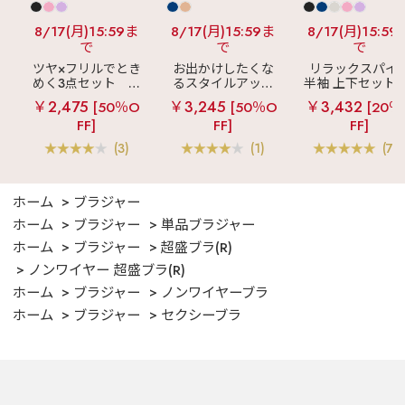
8/17(月)15:59ま
8/17(月)15:59ま
8/17(月)15:59
で
で
で
ツヤ×フリルでとき
お出かけしたくな
リラックスパイ
めく3点セット
シ
るスタイルアップ
半袖 上下セット 
ルキー ショートパ
見え
ストライプ
女兼用サイズ)
￥2,475
￥3,245
￥3,432
[50％O
[50％O
[20％
ンツ 3点セット
フリル ロングパン
FF]
FF]
FF]
ツ 綿混 上下セット
(3)
(1)
(70
ホーム
ブラジャー
ホーム
ブラジャー
単品ブラジャー
ホーム
ブラジャー
超盛ブラ(R)
ノンワイヤー 超盛ブラ(R)
ホーム
ブラジャー
ノンワイヤーブラ
ホーム
ブラジャー
セクシーブラ