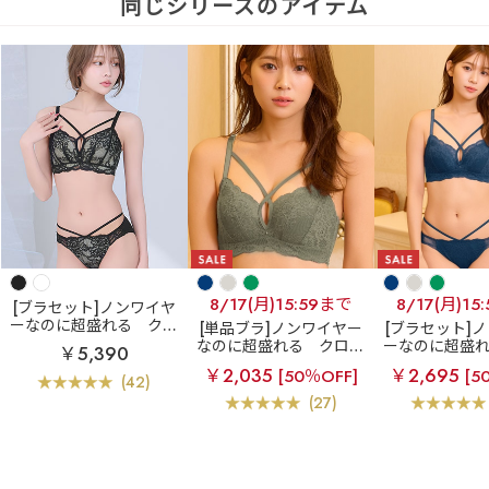
同じシリーズのアイテム
8/17(月)15:59まで
8/17(月)15
[ブラセット]ノンワイヤ
ーなのに超盛れる
クロ
[単品ブラ]ノンワイヤー
[ブラセット]
スコードレース ノンワイ
なのに超盛れる
クロス
ーなのに超盛
￥5,390
ヤー 超盛ブラ(R) ブラジ
コードレース ノンワイヤ
スコードレース
￥2,035
￥2,695
[50％OFF]
[5
ャー&ショーツ
ー 超盛ブラ(R) 単品ブラ
ヤー 超盛ブラ(
(42)
ジャー
ャー&シ
(27)