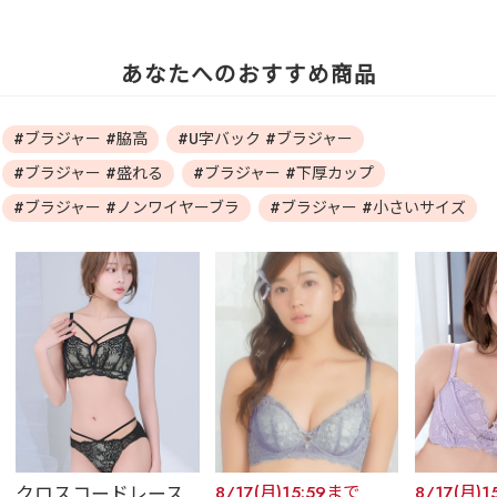
あなたへのおすすめ商品
#ブラジャー #脇高
#U字バック #ブラジャー
#ブラジャー #盛れる
#ブラジャー #下厚カップ
#ブラジャー #ノンワイヤーブラ
#ブラジャー #小さいサイズ
クロスコードレース
8/17(月)15:59まで
8/17(月)1