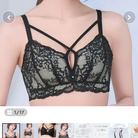
1
/
17