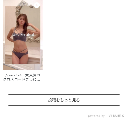
. 𝓝𝓮𝔀⋆˙˖✧ 大人気の
クロスコードブラに、
最強のくすみカラーが
仲間入り🥺🫶 💙 透明
感爆上がり #ブルーグ
リーン 🩶 究極のこな
投稿をもっと見る
れ感 #モクグレー ノ
ンワイヤーなのに超盛
れる実力派◎ あなたは
どっちのカラーがタイ
powered by
プ？
♡┈┈┈┈┈┈┈┈┈
┈┈┈┈┈┈┈┈┈┈