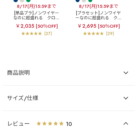
8/17(月)15:59まで
8/17(月)15:59まで
[単品ブラ]ノンワイヤー
[ブラセット]ノンワイヤ
なのに超盛れる
クロス
ーなのに超盛れる
クロ
コードレース ノンワイヤ
スコードレース ノンワイ
￥2,035
￥2,695
[50％OFF]
[50％OFF]
ー 超盛ブラ(R) 単品ブラ
ヤー 超盛ブラ(R) ブラジ
ジャー
ャー&ショーツ
(27)
(29)
商品説明
サイズ/仕様
レビュー
10