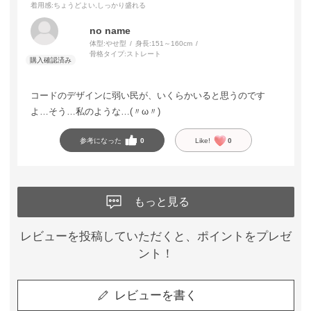
着用感
:ちょうどよい,しっかり盛れる
no name
体型:
やせ型
身長:
151～160cm
骨格タイプ:
ストレート
コードのデザインに弱い民が、いくらかいると思うのです
よ…そう…私のような…(〃ω〃)
参考になった
0
Like!
0
もっと見る
レビューを投稿していただくと、ポイントをプレゼ
ント！
レビューを書く