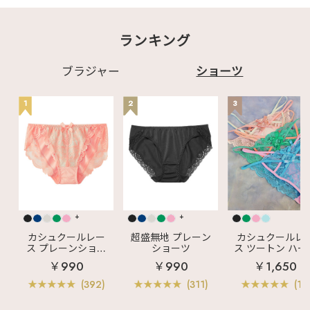
┈♡ ▽商品はこちら▽
✧1101014 クロスコ
ードレース ノンワイヤ
ランキング
ー 超盛ブラ(R)
✧1101021 クロスコー
ドレース プレーンショ
ーツ ✧1101023 クロ
ブラジャー
ショーツ
スコードレース Tバッ
クショーツ 【セット
商品】 ✧1101001 ク
1
2
3
ロスコードレース ノン
ワイヤー 超盛ブラ(R)
ブラジャー&ショーツ
♡┈┈┈┈┈┈┈┈┈
┈┈┈┈┈┈┈┈┈┈
┈♡ 最後までご覧い
ただきありがとうござ
います♪ 掲載商品は画
像をタップ‼ 気になる
投稿は"保存"がオスス
メ☑ この投稿の他に
+
+
も ・ランジェリー、ル
ームウェアの商品情報
カシュクールレー
超盛無地 プレーン
カシュクールレ
・下着にまつわる最新
ス プレーンショー
ショーツ
ス ツートン ハー
情報 などなど毎日更
ツ
バックショーツ
￥990
￥990
￥1,650
新中🪄 ☞〖
@aimerfeel_official
(392)
(311)
(11)
〗
♡┈┈┈┈┈┈┈┈┈
┈┈┈┈┈┈┈┈┈┈