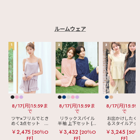
┈♡ #aimerfeel #エ
メフィール #ランジェ
リーブランド #ランジ
ェリーショップ #下着
通販 #大人可愛い #か
わいい #ランジェリー
ルームウェア
#かわいいランジェリ
ー #大人エレガント #
大人ガーリー #ブラ #
1
2
3
コード #ブラジャー #
ショーツ #Tバック #
ノンワイヤー #レース
#ノンワイヤーブラ #
盛れるブラ
8/17(月)15:59ま
8/17(月)15:59ま
8/17(月)15:59
で
で
で
ツヤ×フリルでとき
リラックスパイル
お出かけしたく
めく3点セット
シ
半袖 上下セット (男
るスタイルアッ
ルキー ショートパ
女兼用サイズ)
見え
ストライ
￥2,475
￥3,432
￥3,245
[50％O
[20％O
[50％
ンツ 3点セット
フリル ロングパ
FF]
FF]
FF]
ツ 綿混 上下セッ