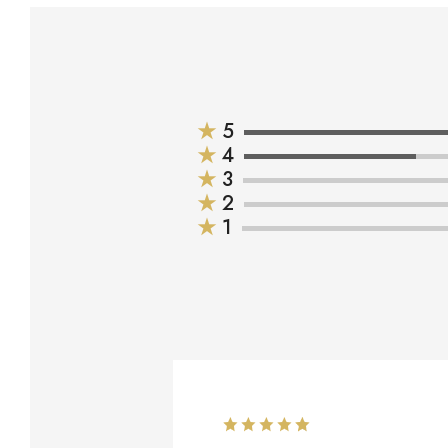
★
5
★
4
★
3
★
2
★
1