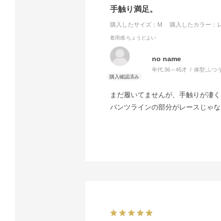
手触り満足。
購入したサイズ：M
購入したカラー：レ
着用感
:ちょうどよい
no name
年代:
36～45才
体型:
ふつ
まだ履いてませんが、手触りが凄く
パンツラインの部分がレースじゃな