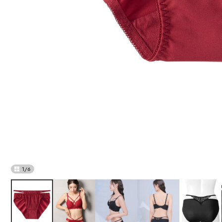
1
/
6