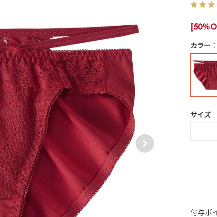
[50％O
カラー
サイズ
付与ポ