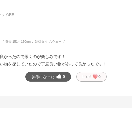
ッド/RE
う
身長:
151～160cm
骨格タイプ:
ウェーブ
良かったので履くのが楽しみです！
い物を探していたので丁度良い物があって良かったです！
参考になった
0
Like!
0