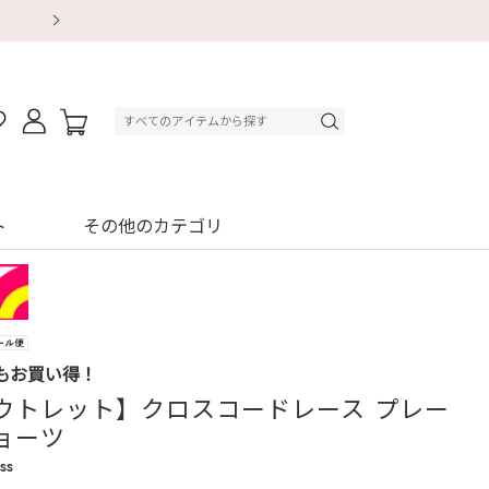
【重要】地震による配送遅延・店舗休業のお知ら
【重要】地震による配送遅延・店舗休業のお知ら
【8/13～8/16】夏季休業のお知らせ
【8/13～8/16】夏季休業のお知らせ
初回購入はブラ返送料無料
初回購入はブラ返送料無料
初回購入はブラ返送料無料
デジタルギフトサービス
ト
その他のカテゴリ
もお買い得！
ウトレット】クロスコードレース プレー
ョーツ
ss