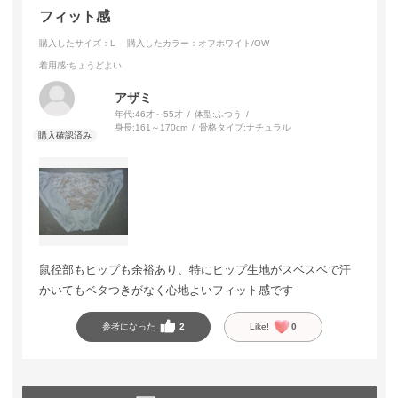
フィット感
購入したサイズ：L
購入したカラー：オフホワイト/OW
着用感
:ちょうどよい
アザミ
年代:
46才～55才
体型:
ふつう
身長:
161～170cm
骨格タイプ:
ナチュラル
鼠径部もヒップも余裕あり、特にヒップ生地がスベスベで汗
かいてもベタつきがなく心地よいフィット感です
参考になった
2
Like!
0