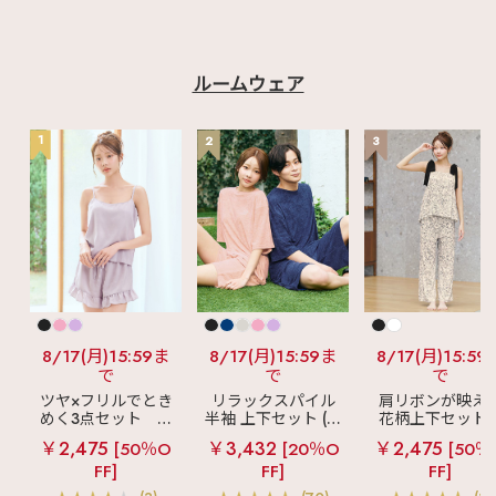
ルームウェア
1
2
3
8/17(月)15:59ま
8/17(月)15:59ま
8/17(月)15:59
で
で
で
ツヤ×フリルでとき
リラックスパイル
肩リボンが映え
めく3点セット
シ
半袖 上下セット (男
花柄上下セット
ルキー ショートパ
女兼用サイズ)
メニーフラワー 
￥2,475
￥3,432
￥2,475
[50％O
[20％O
[50％
ンツ 3点セット
ングパンツ 上下
FF]
FF]
FF]
ット