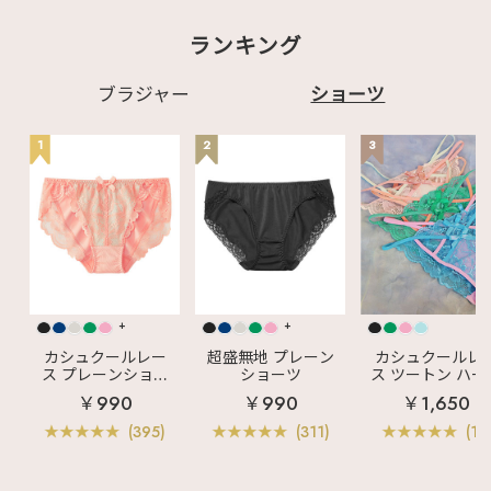
ランキング
ブラジャー
ショーツ
1
2
3
+
+
カシュクールレー
超盛無地 プレーン
カシュクールレ
ス プレーンショー
ショーツ
ス ツートン ハー
ツ
バックショーツ
￥990
￥990
￥1,650
(395)
(311)
(11)