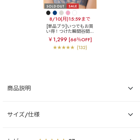
8/10(月)15:59まで
[単品ブラ]いつでもお買
い得！つけた瞬間谷間が
できる
【アウトレッ
￥1,299
[66％OFF]
ト】総レース 超盛ブラ
(R) 単品ブラジャー
(132)
商品説明
サイズ/仕様