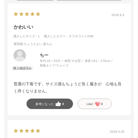
2026.8.2
かわいい
購入したサイズ：L
購入したカラー：オフホワイト/OW
着用感
:ちょうどよい,楽ちん
ちー
年代:
16～25才
体型:
やせ型
身長:
161～170cm
骨格タイプ:
ウェーブ
普通の下着です。サイズ感もちょうど良く履きが 心地も良
く痒くなりません。
参考になった
0
Like!
0
2026.5.20