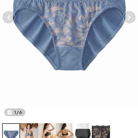
1
/
6