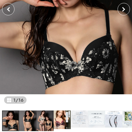
1
/
16