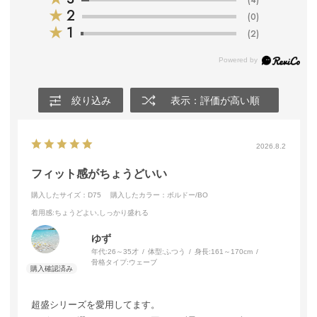
(4)
★
2
(0)
★
1
(2)
絞り込み
表示：評価が高い順
2026.8.2
フィット感がちょうどいい
購入したサイズ：D75
購入したカラー：ボルドー/BO
着用感
:ちょうどよい,しっかり盛れる
ゆず
年代:
26～35才
体型:
ふつう
身長:
161～170cm
骨格タイプ:
ウェーブ
超盛シリーズを愛用してます。