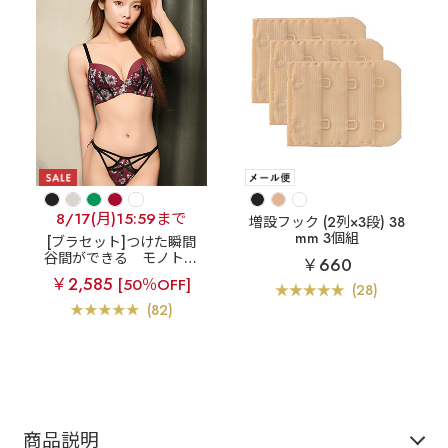
8/17(月)15:59まで
増設フック (2列×3段) 38
mm 3個組
[ブラセット]つけた瞬間
谷間ができる
モノトー
￥660
ン フラワーレース 超盛
￥2,585
[50％OFF]
ブラ(R) ブラジャー&ショ
(28)
ーツ
(82)
商品説明