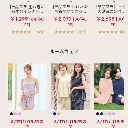
で
で
で
[単品ブラ]重ね着い
[単品ブラ]つけた瞬
[単品ブラ]コーデ
らずのインナーブ
間谷間ができるシ
大活躍の盛りブ
ラ
リッチバスト
ームレスブラ
超
ショートレン
￥1,299
￥2,079
￥2,695
[64％O
[30％O
[30％
ブラトップ (ワイヤ
盛ブラ(R) シームレ
ス ブラトップ 超
FF]
FF]
FF]
ー入り)
ス 単品ブラジャー
ブラ(R) 単品ブラ
ャー
(166)
(969)
(103
ルームウェア
1
2
3
8/17(月)15:59ま
8/17(月)15:59ま
8/17(月)15:59
で
で
で