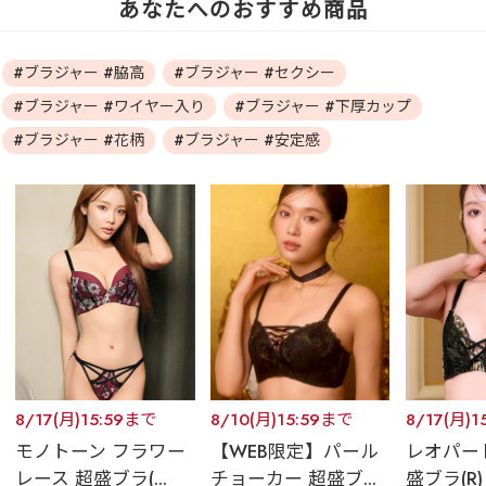
あなたへのおすすめ商品
#ブラジャー #脇高
#ブラジャー #セクシー
#ブラジャー #ワイヤー入り
#ブラジャー #下厚カップ
#ブラジャー #花柄
#ブラジャー #安定感
8/17(月)15:59まで
8/10(月)15:59まで
8/17(月)1
モノトーン フラワー
【WEB限定】パール
レオパー
レース 超盛ブラ(...
チョーカー 超盛ブ...
盛ブラ(R) 