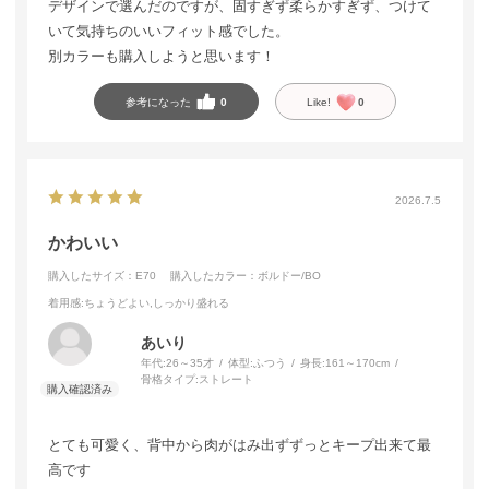
デザインで選んだのですが、固すぎず柔らかすぎず、つけて
いて気持ちのいいフィット感でした。
別カラーも購入しようと思います！
参考になった
0
Like!
0
2026.7.5
かわいい
購入したサイズ：E70
購入したカラー：ボルドー/BO
着用感
:ちょうどよい,しっかり盛れる
あいり
年代:
26～35才
体型:
ふつう
身長:
161～170cm
骨格タイプ:
ストレート
とても可愛く、背中から肉がはみ出ずずっとキープ出来て最
高です