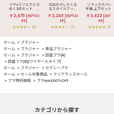
ツヤ×フリルでとき
お出かけしたくな
リラックスパイ
めく3点セット
シ
るスタイルアップ
半袖 上下セット 
ルキー ショートパ
見え
ストライプ
女兼用サイズ)
￥2,475
￥3,245
￥3,432
[50％O
[50％O
[20％
ンツ 3点セット
フリル ロングパン
FF]
FF]
FF]
ツ 綿混 上下セット
(3)
(1)
(70
ホーム
ブラジャー
ホーム
ブラジャー
単品ブラジャー
ホーム
ブラジャー
超盛ブラ(R)
超盛ブラ(R)(ワイヤー入タイプ)
ホーム
ブラジャー
セクシーブラ
ホーム
セール対象商品
クリアランスセール
ブラ特別価格
ブラMAX50％OFF
カテゴリから探す