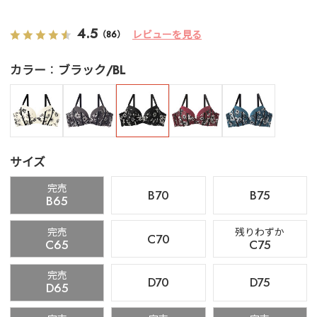
4.5
レビューを見る
（86）
カラー
ブラック/BL
サイズ
完売
B70
B75
B65
完売
残りわずか
C70
C65
C75
完売
D70
D75
D65