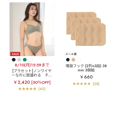
8/10(月)15:59まで
増設フック (2列×3段) 38
mm 3個組
[ブラセット]ノンワイヤ
ーなのに超盛れる
チュ
￥660
ールオーバーラップ ノン
￥2,420
[50％OFF]
ワイヤー 超盛ブラ(R) ブ
(28)
ラジャー&ショーツ
(40)