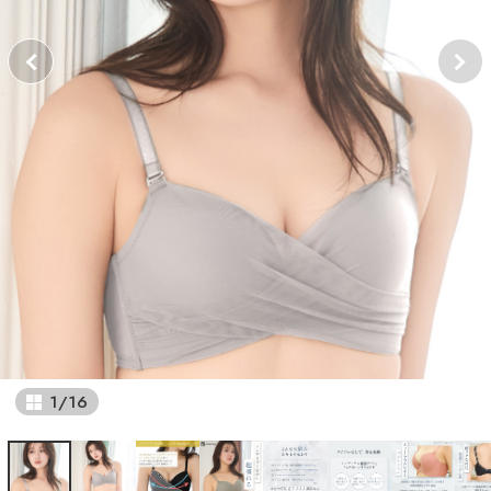
1
/
16