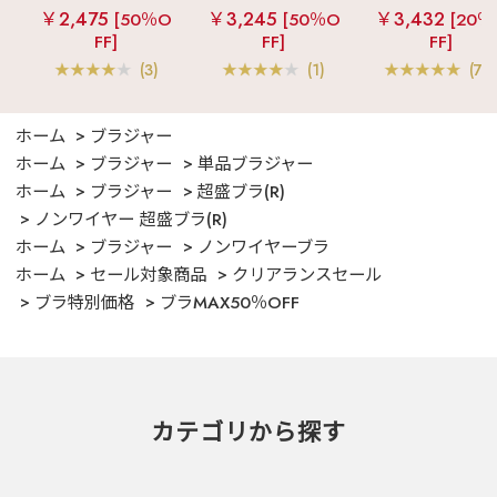
ルキー ショートパ
見え
ストライプ
女兼用サイズ)
￥2,475
￥3,245
￥3,432
[50％O
[50％O
[20％
ンツ 3点セット
フリル ロングパン
FF]
FF]
FF]
ツ 綿混 上下セット
(3)
(1)
(70
ホーム
ブラジャー
ホーム
ブラジャー
単品ブラジャー
ホーム
ブラジャー
超盛ブラ(R)
ノンワイヤー 超盛ブラ(R)
ホーム
ブラジャー
ノンワイヤーブラ
ホーム
セール対象商品
クリアランスセール
ブラ特別価格
ブラMAX50％OFF
カテゴリから探す