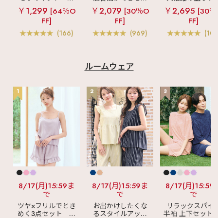
ラ
リッチバスト
ームレスブラ
超
ショートレン
￥1,299
￥2,079
￥2,695
[64％O
[30％O
[30％
ブラトップ (ワイヤ
盛ブラ(R) シームレ
ス ブラトップ 超
FF]
FF]
FF]
ー入り)
ス 単品ブラジャー
ブラ(R) 単品ブラ
ャー
(166)
(969)
(103
ルームウェア
1
2
3
8/17(月)15:59ま
8/17(月)15:59ま
8/17(月)15:59
で
で
で
ツヤ×フリルでとき
お出かけしたくな
リラックスパイ
めく3点セット
シ
るスタイルアップ
半袖 上下セット 