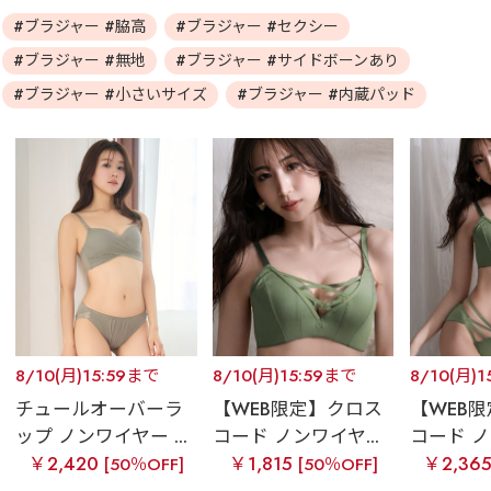
#ブラジャー #脇高
#ブラジャー #セクシー
#ブラジャー #無地
#ブラジャー #サイドボーンあり
#ブラジャー #小さいサイズ
#ブラジャー #内蔵パッド
8/10(月)15:59まで
8/10(月)15:59まで
8/10(月)
チュールオーバーラ
【WEB限定】クロス
【WEB
ップ ノンワイヤー ...
コード ノンワイヤ...
コード ノ
￥2,420
￥1,815
￥2,36
[50％OFF]
[50％OFF]