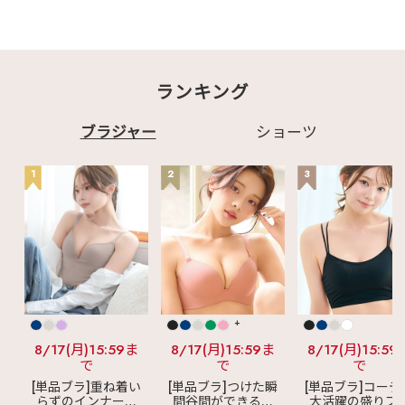
ランキング
ブラジャー
ショーツ
1
2
3
+
8/17(月)15:59ま
8/17(月)15:59ま
8/17(月)15:59
で
で
で
[単品ブラ]重ね着い
[単品ブラ]つけた瞬
[単品ブラ]コーデ
らずのインナーブ
間谷間ができるシ
大活躍の盛りブ