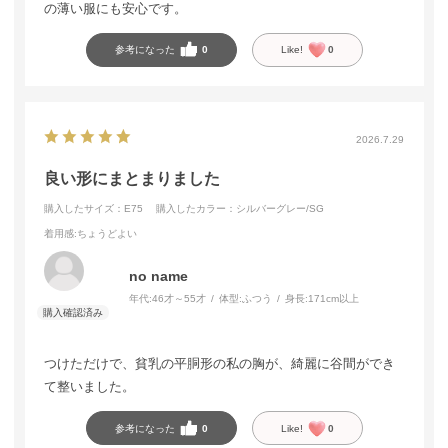
の薄い服にも安心です。
参考になった
0
Like!
0
2026.7.29
良い形にまとまりました
購入したサイズ：E75
購入したカラー：シルバーグレー/SG
着用感
:ちょうどよい
no name
年代:
46才～55才
体型:
ふつう
身長:
171cm以上
つけただけで、貧乳の平胴形の私の胸が、綺麗に谷間ができ
て整いました。
参考になった
0
Like!
0