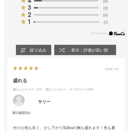
★
4
(6)
★
3
(3)
★
2
(0)
★
1
(1)
絞り込み
表示：評価が高い順
2026.7.31
盛れる
購入したサイズ：C75
購入したカラー：オフホワイト/OW
サリー
付け心地も良く、少し下がり気味wの胸も盛れます！色も夏