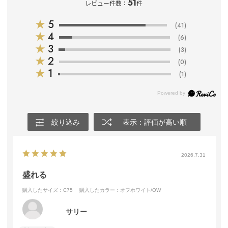
51
レビュー件数：
件
★
5
(41)
★
4
(6)
★
3
(3)
★
2
(0)
★
1
(1)
絞り込み
表示：評価が高い順
2026.7.31
盛れる
購入したサイズ：C75
購入したカラー：オフホワイト/OW
サリー