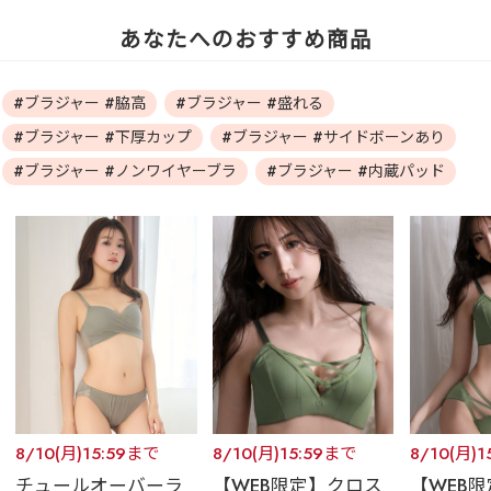
あなたへのおすすめ商品
#ブラジャー #脇高
#ブラジャー #盛れる
#ブラジャー #下厚カップ
#ブラジャー #サイドボーンあり
#ブラジャー #ノンワイヤーブラ
#ブラジャー #内蔵パッド
8/10(月)15:59まで
8/10(月)15:59まで
8/10(月)
チュールオーバーラ
【WEB限定】クロス
【WEB