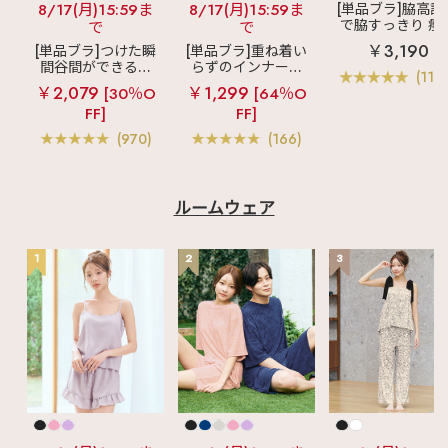
8/17(月)15:59ま
8/17(月)15:59ま
[単品ブラ]脇高設
で脇すっきり 痩
で
で
見えブラ
カシ
￥3,190
[単品ブラ]つけた瞬
[単品ブラ]重ね着い
クールレース脇
間谷間ができるシ
らずのインナーブ
ブラ(R) 単品ブラ
(119
ームレスブラ
超
ラ
リッチバスト
ャー
￥2,079
￥1,299
[30％O
[64％O
盛ブラ(R) シームレ
ブラトップ (ワイヤ
FF]
FF]
ス 単品ブラジャー
ー入り)
(970)
(166)
ルームウェア
1
2
3