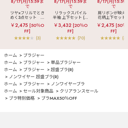
8/17(月)15:59ま
8/17(月)15:59ま
8/17(月)15:59
で
で
で
ツヤ×フリルでとき
リラックスパイル
肩リボンが映え
めく3点セット
シ
半袖 上下セット (男
花柄上下セット
ルキー ショートパ
女兼用サイズ)
メニーフラワー 
￥2,475
￥3,432
￥2,475
[50％O
[20％O
[50％
ンツ 3点セット
ングパンツ 上下
FF]
FF]
FF]
ット
(3)
(70)
(3)
ホーム
ブラジャー
ホーム
ブラジャー
単品ブラジャー
ホーム
ブラジャー
超盛ブラ(R)
ノンワイヤー 超盛ブラ(R)
ホーム
ブラジャー
ノンワイヤーブラ
ホーム
セール対象商品
クリアランスセール
ブラ特別価格
ブラMAX50％OFF