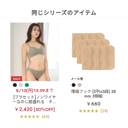
同じシリーズのアイテム
8/10(月)15:59まで
増設フック (2列×3段) 38
mm 3個組
[ブラセット]ノンワイヤ
ーなのに超盛れる
チュ
￥660
ールオーバーラップ ノン
￥2,420
[50％OFF]
ワイヤー 超盛ブラ(R) ブ
(28)
ラジャー&ショーツ
(40)