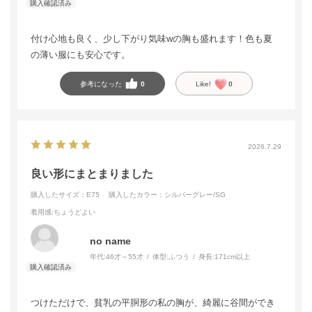
付け心地も良く、少し下がり気味wの胸も盛れます！色も夏
の薄い服にも安心です。
参考になった
0
Like!
0
2026.7.29
良い形にまとまりました
購入したサイズ：E75
購入したカラー：シルバーグレー/SG
着用感
:ちょうどよい
no name
年代:
46才～55才
体型:
ふつう
身長:
171cm以上
つけただけで、貧乳の平胴形の私の胸が、綺麗に谷間ができ