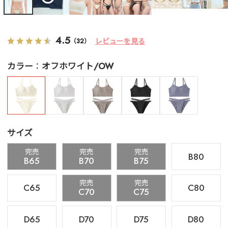
4.5
レビューを見る
（32）
カラー
オフホワイト/OW
サイズ
完売
完売
完売
B80
B65
B70
B75
完売
完売
C65
C80
C70
C75
D65
D70
D75
D80