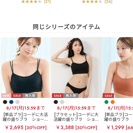
(31)
(26)
同じシリーズのアイテム
8/17(月)15:59まで
8/17(月)15:59まで
8/17(月)15
[単品ブラ]コーデに大活
[ブラセット]コーデに大
[単品ブラ]コ
躍の盛りブラ
ショート
活躍の盛りブラ
ショー
躍の盛りブラ
レングス ブラトップ 超
トレングス ブラトップ
レングス ブラ
￥2,695
￥3,388
￥1,299
[30％OFF]
[30％OFF]
[6
盛ブラ(R) 単品ブラジャ
超盛ブラ(R) ブラジャー&
盛ブラ(R) 単